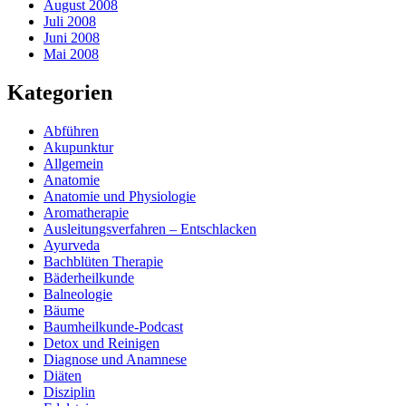
August 2008
Juli 2008
Juni 2008
Mai 2008
Kategorien
Abführen
Akupunktur
Allgemein
Anatomie
Anatomie und Physiologie
Aromatherapie
Ausleitungsverfahren – Entschlacken
Ayurveda
Bachblüten Therapie
Bäderheilkunde
Balneologie
Bäume
Baumheilkunde-Podcast
Detox und Reinigen
Diagnose und Anamnese
Diäten
Disziplin