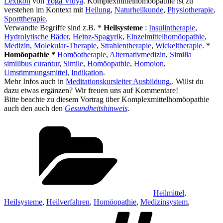
Lexikon
von
Yoga Vidya
. Komplexmittelhomöopathie ist zu
verstehen im Kontext mit
Heilung
,
Naturheilkunde
,
Physiotherapie
,
Sporttherapie
.
Verwandte Begriffe sind z.B. *
Heilsysteme
:
Insulintherapie
,
Hydrolytische Bäder
,
Heinz-Spagyrik
,
Einzelmittelhomöopathie
,
Medizin
,
Molekular-Therapie
,
Strahlentherapie
,
Wickeltherapie
. *
Homöopathie *
Homöotherapie
,
Alternativmedizin
,
Similia
similibus curantur
,
Simile
,
Homöopathie
,
Homoion
,
Umstimmungsmittel
,
Indikation
.
Mehr Infos auch in
Meditationskursleiter Ausbildung.
. Willst du
dazu etwas ergänzen? Wir freuen uns auf Kommentare!
Bitte beachte zu diesem Vortrag über Komplexmittelhomöopathie
auch den auch den
Gesundheitshinweis
.
Kategorien
Heilmittel
,
Heilsysteme
,
Heilverfahren
,
Homöopathie
,
Medizinsystem
,
Schlag