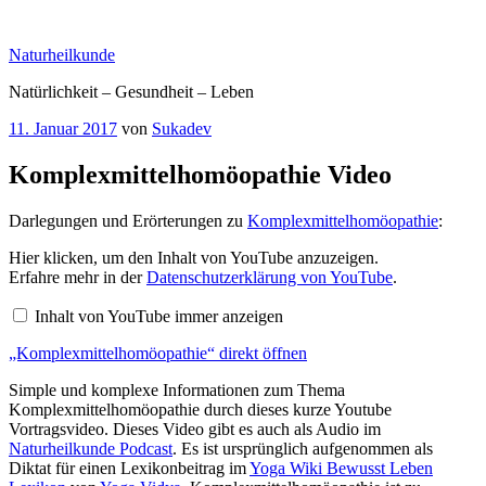
Zum
Inhalt
Naturheilkunde
springen
Natürlichkeit – Gesundheit – Leben
Veröffentlicht
11. Januar 2017
von
Sukadev
am
Komplexmittelhomöopathie Video
Darlegungen und Erörterungen zu
Komplexmittelhomöopathie
:
„Komplexmittelhomöopathie“
Hier klicken, um den Inhalt von YouTube anzuzeigen.
von
Erfahre mehr in der
Datenschutzerklärung von YouTube
.
YouTube
anzeigen
Inhalt von YouTube immer anzeigen
„Komplexmittelhomöopathie“ direkt öffnen
Simple und komplexe Informationen zum Thema
Komplexmittelhomöopathie durch dieses kurze Youtube
Vortragsvideo. Dieses Video gibt es auch als Audio im
Naturheilkunde Podcast
. Es ist ursprünglich aufgenommen als
Diktat für einen Lexikonbeitrag im
Yoga Wiki Bewusst Leben