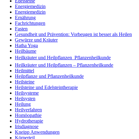
Edelsteine
Energiemedizin
Energiemedizin
Ernährung
Fachrichtungen
Fasten
Gesundheit und Prävention: Vorbeugen ist besser als Heilen
Gewürze und Kräuter
Hatha Yoga
Heilbäume
Heilkräuter und Heilpflanzen  Pflanzenheilkunde
Heilkräuter und Heilpflanzen – Pflanzenheilkunde
Heilmittel
Heilpflanze und Pflanzenheilkunde
Heilsteine
Heilsteine und Edelsteintherapie
Heilsysteme
Heilsysten
Heilung
Heilverfahren
Homöopathie
Hydrotherapie
Irisdiagnose
Kneipp Anwendungen
Körperteil