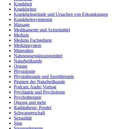
Krankheit
Krankheiten
Krankheitsgründe und Ursachen von Erkrankungen
Krankheitssymptome
Massage
Medikamente und Arzneimittel
Medizin
Medizin Fachgebiete
Medizinsystem
Mineralien
Nahrungsergänzungsmittel
Naturheilkunde
Organe
Physiologie
Physiotherapie und Sporttherapie
Pioniere der Naturheilkunde
Podcast: Audio Vortrag
Psychiatrie und Psychologie
Psychotherapie
Qiqong und mehr
Radiästhesie: Pendel
Schwangerschaft
Sexualität
Sinn
Spurenelemente