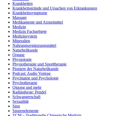
Krankheiten
Krankheitsgründe und Ursachen von Erkrankungen
Krankheitssymptome
Massage
Medikamente und Arzneimittel
Medizin
Medizin Fachgebiete
Medizinsystem
Mineralien
Nahrungsergänzungsmittel
Naturheilkunde
Organe
Physiologie
Physiotherapie und Sporttherapie
Pioniere der Naturheilkunde
Podcast: Audio Vortrag
Psychiatrie und Psychologie
Psychotherapie
Qiqong und mehr
Radiästhesie: Pendel
Schwangerschaft
Sexualität
Sinn
Spurenelemente
TCM – Traditionelle Chinesische Medizin