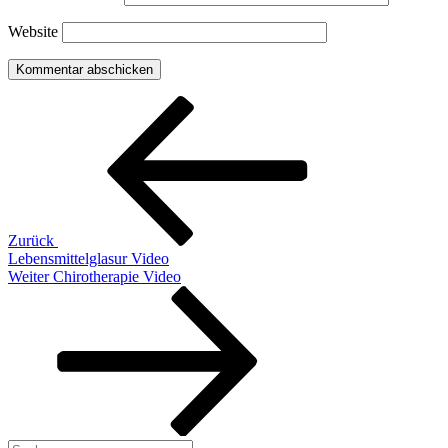
Website
Beitragsnavigation
Vorheriger
Beitrag
Zurück
Lebensmittelglasur Video
Nächster
Weiter
Chirotherapie Video
Beitrag
Suchen