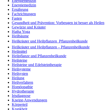
Energiemedizin
Energiemedizin
Ernährung
Fachrichtungen
Fasten
Gesundheit und Prävention: Vorbeugen ist besser als Heilen
Gewürze und Kräuter
Hatha Yoga
Heilbäume
Heilkräuter und Heilpflanzen  Pflanzenheilkunde
Heilkräuter und Heilpflanzen – Pflanzenheilkunde
Heilmittel
Heilpflanze und Pflanzenheilkunde
Heilsteine
Heilsteine und Edelsteintherapie
Heilsysteme
Heilsysten
Heilung
Heilverfahren
Homöopathie
Hydrotherapie
Irisdiagnose
Kneipp Anwendungen
Körperteil
Krankheit