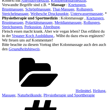
Kontext mit
Alternativmedizin
,
Komplementärmedizin
.
Verwandte Begriffe sind z.B. *
Massage
:
Knetungen
,
Brustmassage
,
Schröpfmassage
,
Thai-Massage
,
Rollungen
,
Streichelmassage
,
Weihesche Druckpunkte
,
Unterwassermassage
. *
Physiotherapie und Sportmedizin
: Kolonmassage ,
Knetungen
,
Brustmassage
,
Polaritätsmassage
,
Meridianmassage
,
Rollungen
,
Streichungen
,
Perkussion
,
Abreibung
.
Fleisch essen macht krank. Aber wie vegan leben? Das erfährst du
in der
Veganer Koch Ausbildung.
. Willst du dazu etwas ergänzen?
Wir freuen uns auf Kommentare!
Bitte beachte zu diesem Vortrag über Kolonmassage auch den auch
den
Gesundheitshinweis
.
Kategorien
Heilmittel
,
Heilung
,
Massage
,
Naturheilkunde
,
Physiotherapie und Sporttherapie
Schlagwörter