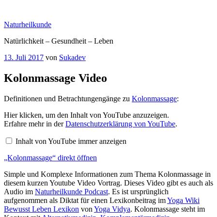
Zum
Inhalt
Naturheilkunde
springen
Natürlichkeit – Gesundheit – Leben
Veröffentlicht
13. Juli 2017
von
Sukadev
am
Kolonmassage Video
Definitionen und Betrachtungengänge zu
Kolonmassage
:
„Kolonmassage“
Hier klicken, um den Inhalt von YouTube anzuzeigen.
von
Erfahre mehr in der
Datenschutzerklärung von YouTube
.
YouTube
anzeigen
Inhalt von YouTube immer anzeigen
„Kolonmassage“ direkt öffnen
Simple und Komplexe Informationen zum Thema Kolonmassage in
diesem kurzen Youtube Video Vortrag. Dieses Video gibt es auch als
Audio im
Naturheilkunde Podcast
. Es ist ursprünglich
aufgenommen als Diktat für einen Lexikonbeitrag im
Yoga Wiki
Bewusst Leben Lexikon
von
Yoga Vidya
. Kolonmassage steht im