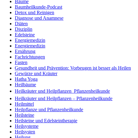
Bäume
Baumheilkunde-Podcast
Detox und Reinigen
Diagnose und Anamnese
Diäten
Disziplin
Edelsteine
Energiemedizin
Energiemedizin
Ernährung
Fachrichtungen
Fasten
Gesundheit und Prävention: Vorbeugen ist besser als Heilen
Gewürze und Kräuter
Hatha Yoga
Heilbäume
Heilkräuter und Heilpflanzen  Pflanzenheilkunde
Heilkräuter und Heilpflanzen – Pflanzenheilkunde
Heilmittel
Heilpflanze und Pflanzenheilkunde
Heilsteine
Heilsteine und Edelsteintherapie
Heilsysteme
Heilsysten
Heilung