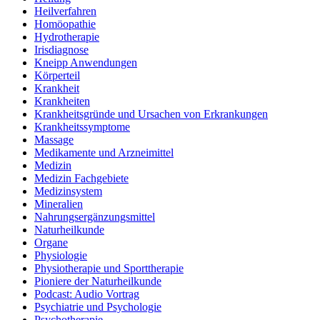
Heilverfahren
Homöopathie
Hydrotherapie
Irisdiagnose
Kneipp Anwendungen
Körperteil
Krankheit
Krankheiten
Krankheitsgründe und Ursachen von Erkrankungen
Krankheitssymptome
Massage
Medikamente und Arzneimittel
Medizin
Medizin Fachgebiete
Medizinsystem
Mineralien
Nahrungsergänzungsmittel
Naturheilkunde
Organe
Physiologie
Physiotherapie und Sporttherapie
Pioniere der Naturheilkunde
Podcast: Audio Vortrag
Psychiatrie und Psychologie
Psychotherapie