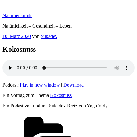
Zum
Inhalt
Naturheilkunde
springen
Natürlichkeit – Gesundheit – Leben
Veröffentlicht
10. März 2020
von
Sukadev
am
Kokosnuss
Podcast:
Play in new window
|
Download
Ein Vortrag zum Thema
Kokosnuss
Ein Podast von und mit Sukadev Bretz von Yoga Vidya.
Kategorien