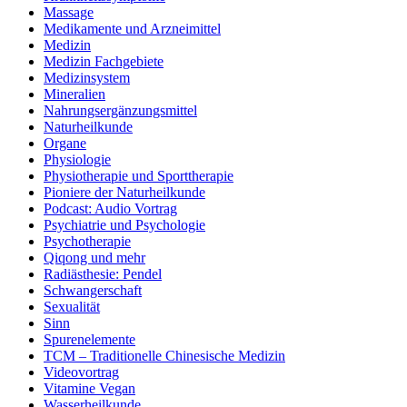
Massage
Medikamente und Arzneimittel
Medizin
Medizin Fachgebiete
Medizinsystem
Mineralien
Nahrungsergänzungsmittel
Naturheilkunde
Organe
Physiologie
Physiotherapie und Sporttherapie
Pioniere der Naturheilkunde
Podcast: Audio Vortrag
Psychiatrie und Psychologie
Psychotherapie
Qiqong und mehr
Radiästhesie: Pendel
Schwangerschaft
Sexualität
Sinn
Spurenelemente
TCM – Traditionelle Chinesische Medizin
Videovortrag
Vitamine Vegan
Wasserheilkunde