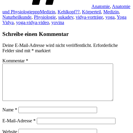
Anatomie
,
Anatomie
und PhysiologiepppMedizin
,
Kehlkopf??
,
Körperteil
,
Medizin
,
Naturheilkunde
,
Physiologie
,
sukadev
,
vidya-vorträge
,
yoga
,
Yoga
Vidya
,
yoga-vidya-video
,
yovina
Schreibe einen Kommentar
Deine E-Mail-Adresse wird nicht veröffentlicht.
Erforderliche
Felder sind mit
*
markiert
Kommentar
*
Name
*
E-Mail-Adresse
*
Website