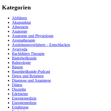
Kategorien
Abführen
Akupunktur
Allgemein
Anatomie
Anatomie und Physiologie
Aromatherapie
Ausleitungsverfahren – Entschlacken
Ayurveda
Bachblüten Therapie
Bäderheilkunde
Balneologie
Bäume
Baumheilkunde-Podcast
Detox und Reinigen
Diagnose und Anamnese
Diäten
Disziplin
Edelsteine
Energiemedizin
Energiemedizin
Ernährung