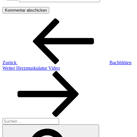
Beitragsnavigation
Vorheriger
Beitrag
Zurück
Bachblüten
Nächster
Weiter
Herzmuskulatur Video
Beitrag
Suchen
nach:
Suchen