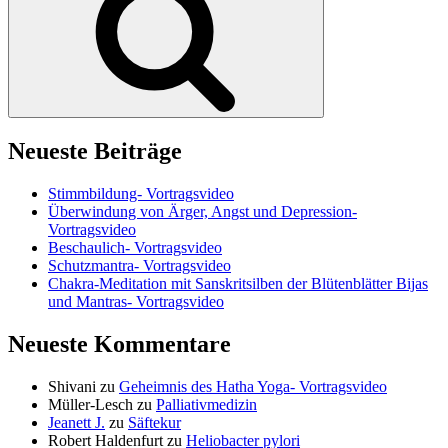
Neueste Beiträge
Stimmbildung- Vortragsvideo
Überwindung von Ärger, Angst und Depression-
Vortragsvideo
Beschaulich- Vortragsvideo
Schutzmantra- Vortragsvideo
Chakra-Meditation mit Sanskritsilben der Blütenblätter Bijas
und Mantras- Vortragsvideo
Neueste Kommentare
Shivani
zu
Geheimnis des Hatha Yoga- Vortragsvideo
Müller-Lesch
zu
Palliativmedizin
Jeanett J.
zu
Säftekur
Robert Haldenfurt
zu
Heliobacter pylori