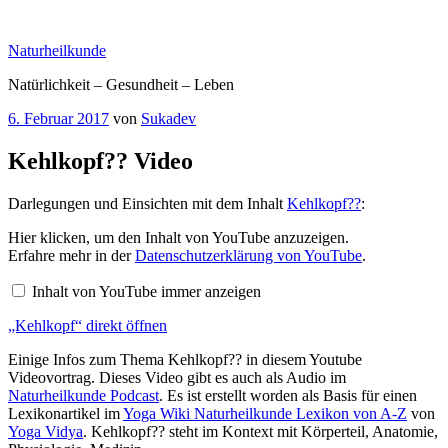
Zum
Inhalt
Naturheilkunde
springen
Natürlichkeit – Gesundheit – Leben
Veröffentlicht
6. Februar 2017
von
Sukadev
am
Kehlkopf?? Video
Darlegungen und Einsichten mit dem Inhalt
Kehlkopf??
:
„Kehlkopf“
Hier klicken, um den Inhalt von YouTube anzuzeigen.
von
Erfahre mehr in der
Datenschutzerklärung von YouTube
.
YouTube
anzeigen
Inhalt von YouTube immer anzeigen
„Kehlkopf“ direkt öffnen
Einige Infos zum Thema Kehlkopf?? in diesem Youtube
Videovortrag. Dieses Video gibt es auch als Audio im
Naturheilkunde Podcast
. Es ist erstellt worden als Basis für einen
Lexikonartikel im
Yoga Wiki Naturheilkunde Lexikon von A-Z
von
Yoga Vidya
. Kehlkopf?? steht im Kontext mit Körperteil, Anatomie,