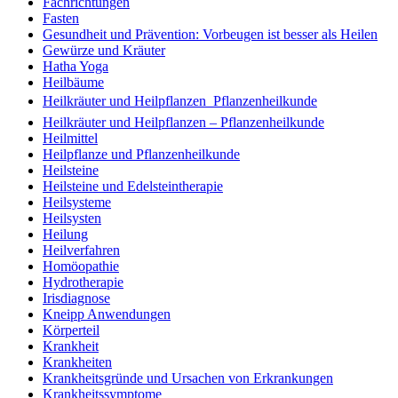
Fachrichtungen
Fasten
Gesundheit und Prävention: Vorbeugen ist besser als Heilen
Gewürze und Kräuter
Hatha Yoga
Heilbäume
Heilkräuter und Heilpflanzen  Pflanzenheilkunde
Heilkräuter und Heilpflanzen – Pflanzenheilkunde
Heilmittel
Heilpflanze und Pflanzenheilkunde
Heilsteine
Heilsteine und Edelsteintherapie
Heilsysteme
Heilsysten
Heilung
Heilverfahren
Homöopathie
Hydrotherapie
Irisdiagnose
Kneipp Anwendungen
Körperteil
Krankheit
Krankheiten
Krankheitsgründe und Ursachen von Erkrankungen
Krankheitssymptome