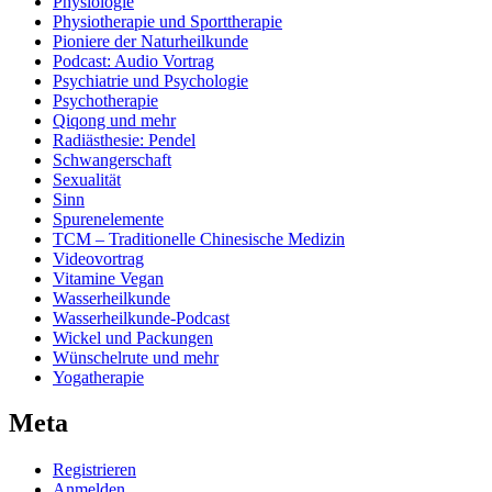
Physiologie
Physiotherapie und Sporttherapie
Pioniere der Naturheilkunde
Podcast: Audio Vortrag
Psychiatrie und Psychologie
Psychotherapie
Qiqong und mehr
Radiästhesie: Pendel
Schwangerschaft
Sexualität
Sinn
Spurenelemente
TCM – Traditionelle Chinesische Medizin
Videovortrag
Vitamine Vegan
Wasserheilkunde
Wasserheilkunde-Podcast
Wickel und Packungen
Wünschelrute und mehr
Yogatherapie
Meta
Registrieren
Anmelden