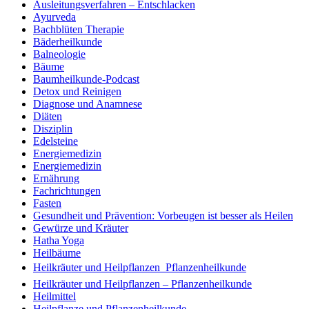
Ausleitungsverfahren – Entschlacken
Ayurveda
Bachblüten Therapie
Bäderheilkunde
Balneologie
Bäume
Baumheilkunde-Podcast
Detox und Reinigen
Diagnose und Anamnese
Diäten
Disziplin
Edelsteine
Energiemedizin
Energiemedizin
Ernährung
Fachrichtungen
Fasten
Gesundheit und Prävention: Vorbeugen ist besser als Heilen
Gewürze und Kräuter
Hatha Yoga
Heilbäume
Heilkräuter und Heilpflanzen  Pflanzenheilkunde
Heilkräuter und Heilpflanzen – Pflanzenheilkunde
Heilmittel
Heilpflanze und Pflanzenheilkunde