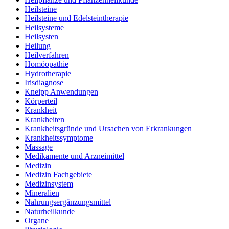
Heilsteine
Heilsteine und Edelsteintherapie
Heilsysteme
Heilsysten
Heilung
Heilverfahren
Homöopathie
Hydrotherapie
Irisdiagnose
Kneipp Anwendungen
Körperteil
Krankheit
Krankheiten
Krankheitsgründe und Ursachen von Erkrankungen
Krankheitssymptome
Massage
Medikamente und Arzneimittel
Medizin
Medizin Fachgebiete
Medizinsystem
Mineralien
Nahrungsergänzungsmittel
Naturheilkunde
Organe