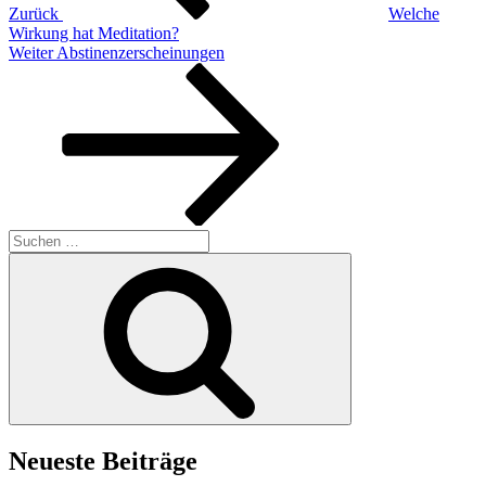
Zurück
Welche
Wirkung hat Meditation?
Nächster
Weiter
Abstinenzerscheinungen
Beitrag
Suchen
nach:
Suchen
Neueste Beiträge