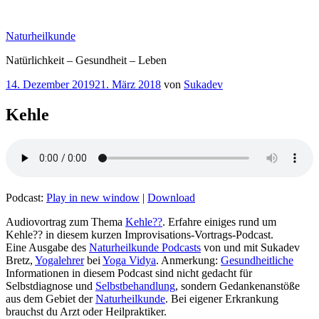
Zum
Inhalt
Naturheilkunde
springen
Natürlichkeit – Gesundheit – Leben
Veröffentlicht
14. Dezember 2019
21. März 2018
von
Sukadev
am
Kehle
Podcast:
Play in new window
|
Download
Audiovortrag zum Thema
Kehle??
. Erfahre einiges rund um
Kehle?? in diesem kurzen Improvisations-Vortrags-Podcast.
Eine Ausgabe des
Naturheilkunde Podcasts
von und mit Sukadev
Bretz,
Yogalehrer
bei
Yoga Vidya
. Anmerkung:
Gesundheitliche
Informationen in diesem Podcast sind nicht gedacht für
Selbstdiagnose und
Selbstbehandlung
, sondern Gedankenanstöße
aus dem Gebiet der
Naturheilkunde
. Bei eigener Erkrankung
brauchst du Arzt oder Heilpraktiker.