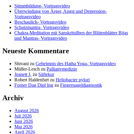
Stimmbildung- Vortragsvideo
Überwindung von Ärger, Angst und Depression-
Vortragsvideo
Beschaulich- Vortragsvideo
Schutzmantra- Vortragsvideo
Chakra-Meditation mit Sanskritsilben der Blütenblätter Bijas
und Mantras- Vortragsvideo
Neueste Kommentare
Shivani
zu
Geheimnis des Hatha Yoga- Vortragsvideo
Müller-Lesch
zu
Palliativmedizin
Jeanett J.
zu
Säftekur
Robert Haldenfurt
zu
Heliobacter pylori
Forner Dag Dipl Ing
zu
Fingernageldiagnostik
Archiv
August 2026
Juli 2026
Juni 2026
Mai 2026
April 2026