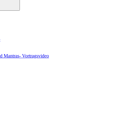
o
nd Mantras- Vortragsvideo