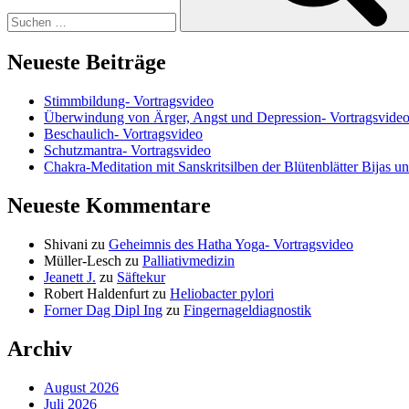
Neueste Beiträge
Stimmbildung- Vortragsvideo
Überwindung von Ärger, Angst und Depression- Vortragsvide
Beschaulich- Vortragsvideo
Schutzmantra- Vortragsvideo
Chakra-Meditation mit Sanskritsilben der Blütenblätter Bijas u
Neueste Kommentare
Shivani
zu
Geheimnis des Hatha Yoga- Vortragsvideo
Müller-Lesch
zu
Palliativmedizin
Jeanett J.
zu
Säftekur
Robert Haldenfurt
zu
Heliobacter pylori
Forner Dag Dipl Ing
zu
Fingernageldiagnostik
Archiv
August 2026
Juli 2026