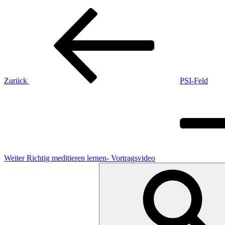
Beitragsnavigation
Vorheriger
Beitrag
Zurück
PSI-Feld
Nächster
Beitrag
Weiter
Richtig meditieren lernen- Vortragsvideo
Suchen
nach: