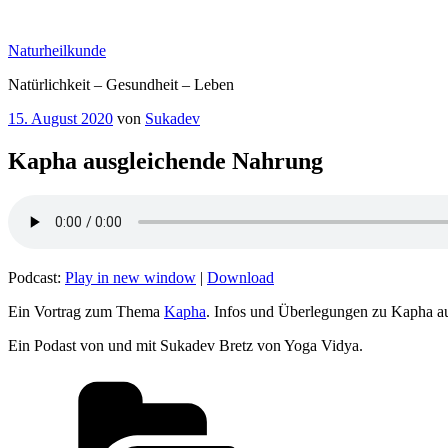
Zum
Inhalt
Naturheilkunde
springen
Natürlichkeit – Gesundheit – Leben
Veröffentlicht
15. August 2020
von
Sukadev
am
Kapha ausgleichende Nahrung
Podcast:
Play in new window
|
Download
Ein Vortrag zum Thema
Kapha
. Infos und Überlegungen zu Kapha a
Ein Podast von und mit Sukadev Bretz von Yoga Vidya.
Kategorien