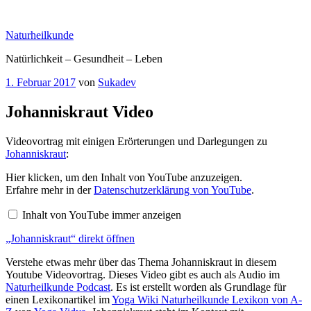
Zum
Inhalt
Naturheilkunde
springen
Natürlichkeit – Gesundheit – Leben
Veröffentlicht
1. Februar 2017
von
Sukadev
am
Johanniskraut Video
Videovortrag mit einigen Erörterungen und Darlegungen zu
Johanniskraut
:
„Johanniskraut“
Hier klicken, um den Inhalt von YouTube anzuzeigen.
von
Erfahre mehr in der
Datenschutzerklärung von YouTube
.
YouTube
anzeigen
Inhalt von YouTube immer anzeigen
„Johanniskraut“ direkt öffnen
Verstehe etwas mehr über das Thema Johanniskraut in diesem
Youtube Videovortrag. Dieses Video gibt es auch als Audio im
Naturheilkunde Podcast
. Es ist erstellt worden als Grundlage für
einen Lexikonartikel im
Yoga Wiki Naturheilkunde Lexikon von A-