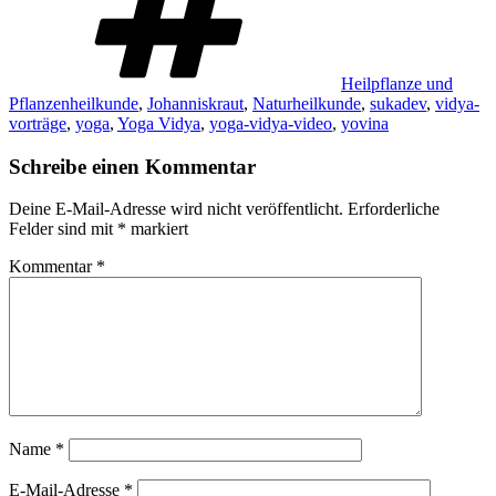
Heilpflanze und
Pflanzenheilkunde
,
Johanniskraut
,
Naturheilkunde
,
sukadev
,
vidya-
vorträge
,
yoga
,
Yoga Vidya
,
yoga-vidya-video
,
yovina
Schreibe einen Kommentar
Deine E-Mail-Adresse wird nicht veröffentlicht.
Erforderliche
Felder sind mit
*
markiert
Kommentar
*
Name
*
E-Mail-Adresse
*