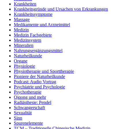
Krankheiten
Krankheitsgründe und Ursachen von Erkrankungen
Krankheitssymptome
Massage
Medikamente und Arzneimittel
Medizin
Medizin Fachgebiete
Medizinsystem
Mineralien
Nahrungsergänzungsmittel
Naturheilkunde
Organe
Physiologie
Physiotherapie und Sporttherapie
Pioniere der Naturheilkunde
Podcast: Audio Vortrag
Psychiatrie und Psychologie
Psychotherapie
Qiqong und mehr
Radiästhesie: Pendel
Schwangerschaft
Sexualität
Sinn
Spurenelemente
TCM – Traditionelle Chinesische Medizin