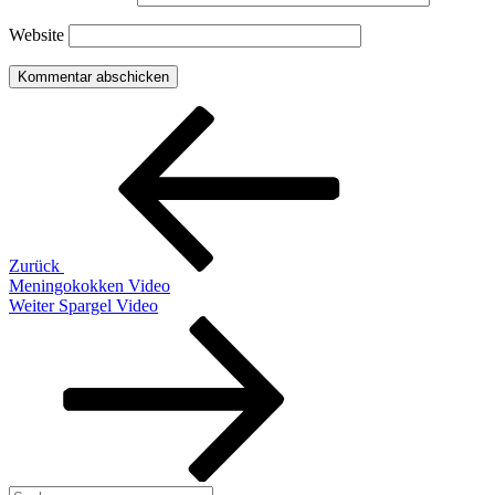
Website
Beitragsnavigation
Vorheriger
Beitrag
Zurück
Meningokokken Video
Nächster
Weiter
Spargel Video
Beitrag
Suchen