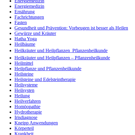
Energiemedizin
Energiemedizin
Ernährung
Fachrichtungen
Fasten
Gesundheit und Prävention: Vorbeugen ist besser als Heilen
Gewürze und Kräuter
Hatha Yoga
Heilbäume
Heilkräuter und Heilpflanzen  Pflanzenheilkunde
Heilkräuter und Heilpflanzen – Pflanzenheilkunde
Heilmittel
Heilpflanze und Pflanzenheilkunde
Heilsteine
Heilsteine und Edelsteintherapie
Heilsysteme
Heilsysten
Heilung
Heilverfahren
Homöopathie
Hydrotherapie
Irisdiagnose
Kneipp Anwendungen
Körperteil
Krankheit