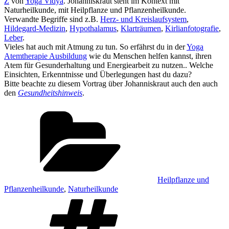
Z
von
Yoga Vidya
. Johanniskraut steht im Kontext mit
Naturheilkunde, mit Heilpflanze und Pflanzenheilkunde.
Verwandte Begriffe sind z.B.
Herz- und Kreislaufsystem
,
Hildegard-Medizin
,
Hypothalamus
,
Klarträumen
,
Kirlianfotografie
,
Leber
.
Vieles hat auch mit Atmung zu tun. So erfährst du in der
Yoga
Atemtherapie Ausbildung
wie du Menschen helfen kannst, ihren
Atem für Gesunderhaltung und Energiearbeit zu nutzen.. Welche
Einsichten, Erkenntnisse und Überlegungen hast du dazu?
Bitte beachte zu diesem Vortrag über Johanniskraut auch den auch
den
Gesundheitshinweis
.
Kategorien
Heilpflanze und
Pflanzenheilkunde
,
Naturheilkunde
Schlagwörter