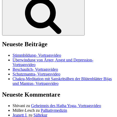
Neueste Beiträge
Stimmbildung- Vortragsvideo
Überwindung von Ärger, Angst und Depression-
Vortragsvideo
Beschaulich- Vortragsvideo
Schutzmantra- Vortragsvideo
Chakra-Meditation mit Sanskritsilben der Blütenblätter Bijas
und Mantras- Vortragsvideo
Neueste Kommentare
Shivani
zu
Geheimnis des Hatha Yoga- Vortragsvideo
Müller-Lesch
zu
Palliativmedizin
Jeanett J.
zu
Säftekur