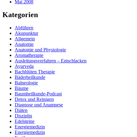
Mai 2008
Kategorien
Abführen
Akupunktur
Allgemein
Anatomie
Anatomie und Physiologie
Aromatherapie
Ausleitungsverfahren – Entschlacken
Ayurveda
Bachblüten Therapie
Bäderheilkunde
Balneologie
Bäume
Baumheilkunde-Podcast
Detox und Reinigen
Diagnose und Anamnese
Diäten
Disziplin
Edelsteine
Energiemedizin
Energiemedizin