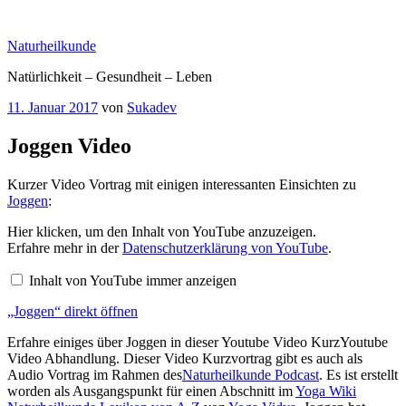
Zum
Inhalt
Naturheilkunde
springen
Natürlichkeit – Gesundheit – Leben
Veröffentlicht
11. Januar 2017
von
Sukadev
am
Joggen Video
Kurzer Video Vortrag mit einigen interessanten Einsichten zu
Joggen
:
„Joggen“
Hier klicken, um den Inhalt von YouTube anzuzeigen.
von
Erfahre mehr in der
Datenschutzerklärung von YouTube
.
YouTube
anzeigen
Inhalt von YouTube immer anzeigen
„Joggen“ direkt öffnen
Erfahre einiges über Joggen in dieser Youtube Video KurzYoutube
Video Abhandlung. Dieser Video Kurzvortrag gibt es auch als
Audio Vortrag im Rahmen des
Naturheilkunde Podcast
. Es ist erstellt
worden als Ausgangspunkt für einen Abschnitt im
Yoga Wiki