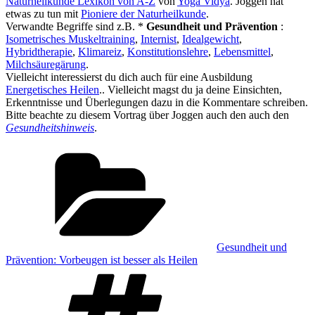
Naturheilkunde Lexikon von A-Z
von
Yoga Vidya
. Joggen hat
etwas zu tun mit
Pioniere der Naturheilkunde
.
Verwandte Begriffe sind z.B. *
Gesundheit und Prävention
:
Isometrisches Muskeltraining
,
Internist
,
Idealgewicht
,
Hybridtherapie
,
Klimareiz
,
Konstitutionslehre
,
Lebensmittel
,
Milchsäuregärung
.
Vielleicht interessierst du dich auch für eine Ausbildung
Energetisches Heilen
.. Vielleicht magst du ja deine Einsichten,
Erkenntnisse und Überlegungen dazu in die Kommentare schreiben.
Bitte beachte zu diesem Vortrag über Joggen auch den auch den
Gesundheitshinweis
.
Kategorien
Gesundheit und
Prävention: Vorbeugen ist besser als Heilen
Schlagwörter