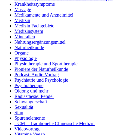
Krankheitssymptome
Massage
Medikamente und Arzneimittel
Medizin
Medizin Fachgebiete
Medizinsystem
Mineralien
Nahrungsergänzungsmittel
Naturheilkunde
Organe
Physiologie
Physiotherapie und Sporttherapie
Pioniere der Naturheilkunde
Podcast: Audio Vortrag
Psychiatrie und Psychologie
Psychotherapie
Qiqong und mehr
Radiästhesie: Pendel
Schwangerschaft
Sexualität
Sinn
Spurenelemente
TCM – Traditionelle Chinesische Medizin
Videovortrag
Vitamine Vegan