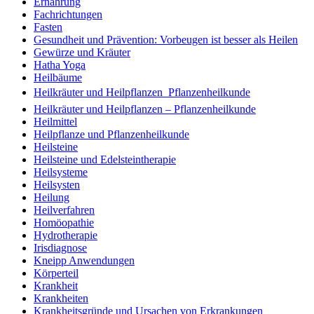
Ernährung
Fachrichtungen
Fasten
Gesundheit und Prävention: Vorbeugen ist besser als Heilen
Gewürze und Kräuter
Hatha Yoga
Heilbäume
Heilkräuter und Heilpflanzen  Pflanzenheilkunde
Heilkräuter und Heilpflanzen – Pflanzenheilkunde
Heilmittel
Heilpflanze und Pflanzenheilkunde
Heilsteine
Heilsteine und Edelsteintherapie
Heilsysteme
Heilsysten
Heilung
Heilverfahren
Homöopathie
Hydrotherapie
Irisdiagnose
Kneipp Anwendungen
Körperteil
Krankheit
Krankheiten
Krankheitsgründe und Ursachen von Erkrankungen