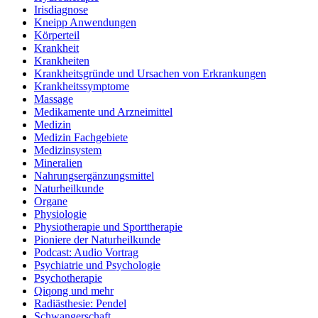
Irisdiagnose
Kneipp Anwendungen
Körperteil
Krankheit
Krankheiten
Krankheitsgründe und Ursachen von Erkrankungen
Krankheitssymptome
Massage
Medikamente und Arzneimittel
Medizin
Medizin Fachgebiete
Medizinsystem
Mineralien
Nahrungsergänzungsmittel
Naturheilkunde
Organe
Physiologie
Physiotherapie und Sporttherapie
Pioniere der Naturheilkunde
Podcast: Audio Vortrag
Psychiatrie und Psychologie
Psychotherapie
Qiqong und mehr
Radiästhesie: Pendel
Schwangerschaft