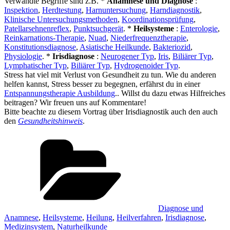
Verwandte Begriffe sind z.B. *
Anamnese und Diagnose
:
Inspektion
,
Herdtestung
,
Harnuntersuchung
,
Harndiagnostik
,
Klinische Untersuchungsmethoden
,
Koordinationsprüfung
,
Patellarsehnenreflex
,
Punktsuchgerät
. *
Heilsysteme
:
Enterologie
,
Reinkarnations-Therapie
,
Nuad
,
Niederfrequenztherapie
,
Konstitutionsdiagnose
,
Asiatische Heilkunde
,
Bakteriozid
,
Physiologie
. *
Irisdiagnose
:
Neurogener Typ
,
Iris
,
Biliärer Typ
,
Lymphatischer Typ
,
Biliärer Typ
,
Hydrogenoider Typ
.
Stress hat viel mit Verlust von Gesundheit zu tun. Wie du anderen
helfen kannst, Stress besser zu begegnen, erfährst du in einer
Entspannungstherapie Ausbildung
.. Willst du dazu etwas Hilfreiches
beitragen? Wir freuen uns auf Kommentare!
Bitte beachte zu diesem Vortrag über Irisdiagnostik auch den auch
den
Gesundheitshinweis
.
Kategorien
Diagnose und
Anamnese
,
Heilsysteme
,
Heilung
,
Heilverfahren
,
Irisdiagnose
,
Medizinsystem
,
Naturheilkunde