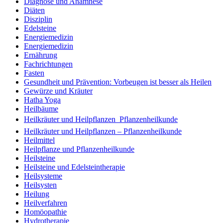
Diagnose und Anamnese
Diäten
Disziplin
Edelsteine
Energiemedizin
Energiemedizin
Ernährung
Fachrichtungen
Fasten
Gesundheit und Prävention: Vorbeugen ist besser als Heilen
Gewürze und Kräuter
Hatha Yoga
Heilbäume
Heilkräuter und Heilpflanzen  Pflanzenheilkunde
Heilkräuter und Heilpflanzen – Pflanzenheilkunde
Heilmittel
Heilpflanze und Pflanzenheilkunde
Heilsteine
Heilsteine und Edelsteintherapie
Heilsysteme
Heilsysten
Heilung
Heilverfahren
Homöopathie
Hydrotherapie