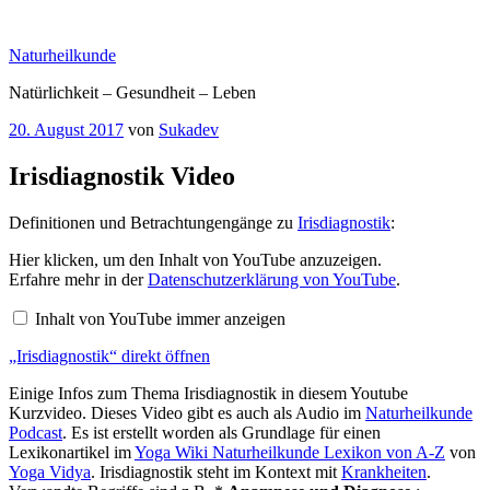
Zum
Inhalt
Naturheilkunde
springen
Natürlichkeit – Gesundheit – Leben
Veröffentlicht
20. August 2017
von
Sukadev
am
Irisdiagnostik Video
Definitionen und Betrachtungengänge zu
Irisdiagnostik
:
„Irisdiagnostik“
Hier klicken, um den Inhalt von YouTube anzuzeigen.
von
Erfahre mehr in der
Datenschutzerklärung von YouTube
.
YouTube
anzeigen
Inhalt von YouTube immer anzeigen
„Irisdiagnostik“ direkt öffnen
Einige Infos zum Thema Irisdiagnostik in diesem Youtube
Kurzvideo. Dieses Video gibt es auch als Audio im
Naturheilkunde
Podcast
. Es ist erstellt worden als Grundlage für einen
Lexikonartikel im
Yoga Wiki Naturheilkunde Lexikon von A-Z
von
Yoga Vidya
. Irisdiagnostik steht im Kontext mit
Krankheiten
.