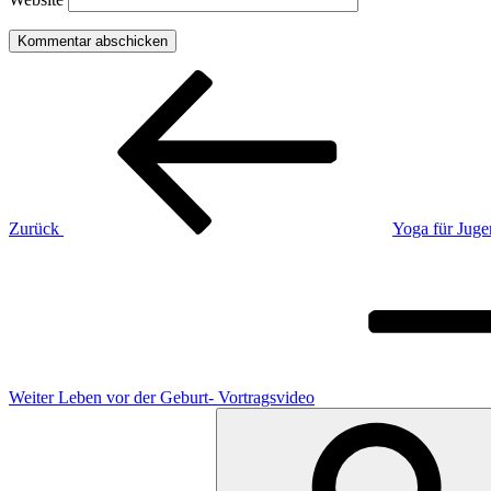
Beitragsnavigation
Vorheriger
Beitrag
Zurück
Yoga für Juge
Nächster
Beitrag
Weiter
Leben vor der Geburt- Vortragsvideo
Suchen
nach: