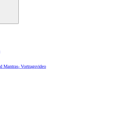
o
nd Mantras- Vortragsvideo