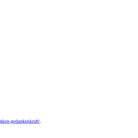
enken-gedankenkraft/
.