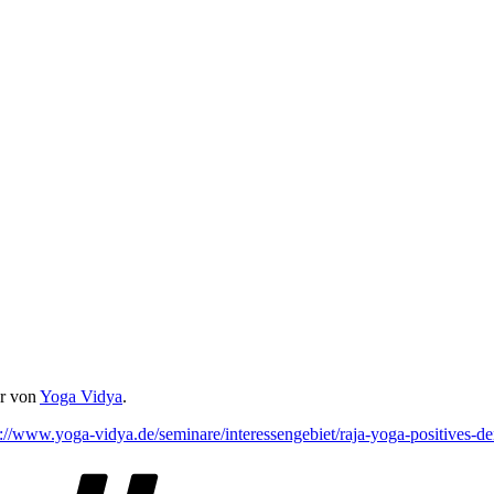
er von
Yoga Vidya
.
s://www.yoga-vidya.de/seminare/interessengebiet/raja-yoga-positives-d
Schlagwörter