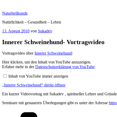
Zum
Inhalt
Naturheilkunde
springen
Natürlichkeit – Gesundheit – Leben
Veröffentlicht
13. August 2010
von
Sukadev
am
Innerer Schweinehund- Vortragsvideo
Vortragsvideo über
Innerer Schweinehund
:
„Innerer
Hier klicken, um den Inhalt von YouTube anzuzeigen.
Schweinehund“
Erfahre mehr in der
Datenschutzerklärung von YouTube
.
von
YouTube
Inhalt von YouTube immer anzeigen
anzeigen
„Innerer Schweinehund“ direkt öffnen
Ein kurzer Videovortrag mit Sukadev , spiritueller Lehrer und Gründ
Seminare mit genaueren Überlegungen gibt es unter der Adresse
http
Kategorien