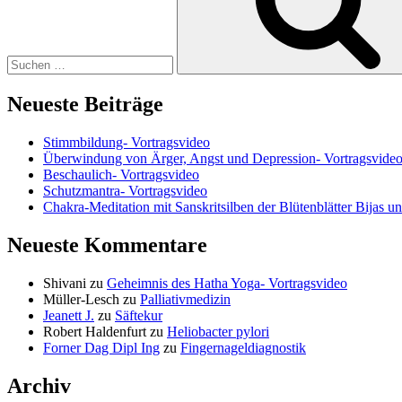
Neueste Beiträge
Stimmbildung- Vortragsvideo
Überwindung von Ärger, Angst und Depression- Vortragsvide
Beschaulich- Vortragsvideo
Schutzmantra- Vortragsvideo
Chakra-Meditation mit Sanskritsilben der Blütenblätter Bijas u
Neueste Kommentare
Shivani
zu
Geheimnis des Hatha Yoga- Vortragsvideo
Müller-Lesch
zu
Palliativmedizin
Jeanett J.
zu
Säftekur
Robert Haldenfurt
zu
Heliobacter pylori
Forner Dag Dipl Ing
zu
Fingernageldiagnostik
Archiv