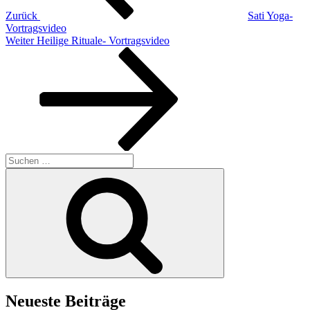
Zurück
Sati Yoga-
Vortragsvideo
Nächster
Weiter
Heilige Rituale- Vortragsvideo
Beitrag
Suchen
nach:
Suchen
Neueste Beiträge