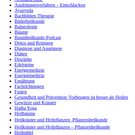
Ausleitungsverfahren – Entschlacken
Ayurveda
Bachblüten Therapie
Bäderheilkunde
Balneologie
Bäume
Baumheilkunde-Podcast
Detox und Reinigen
Diagnose und Anamnese
Diäten
Disziplin
Edelsteine
Energiemedizin
Energiemedizin
Ernährung
Fachrichtungen
Fasten
Gesundheit und Prävention: Vorbeugen ist besser als Heilen
Gewürze und Kräuter
Hatha Yoga
Heilbäume
Heilkräuter und Heilpflanzen  Pflanzenheilkunde
Heilkräuter und Heilpflanzen – Pflanzenheilkunde
Heilmittel