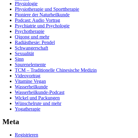
Physiologie
Physiotherapie und Sporttherapie
Pioniere der Naturheilkunde
Podcast: Audio Vortrag
Psychiatrie und Psychologie
Psychotherapie
Qiqong und mehr
Radiästhesie: Pendel
Schwangerschaft
Sexualität
Sinn
Spurenelemente
TCM – Traditionelle Chinesische Medizin
Videovortrag
Vitamine Vegan
Wasserheilkunde
Wasserheilkunde-Podcast
Wickel und Packungen
Wünschelrute und mehr
Yogatherapie
Meta
Registrieren