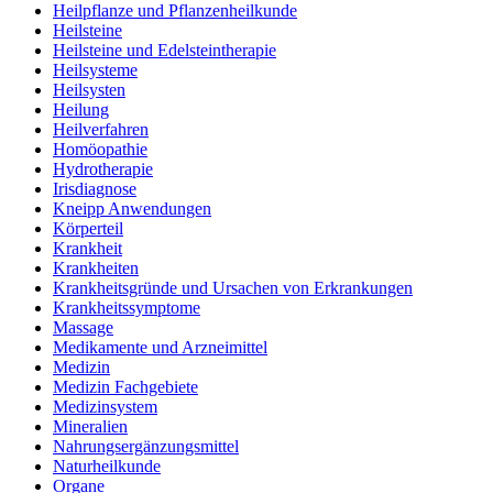
Heilpflanze und Pflanzenheilkunde
Heilsteine
Heilsteine und Edelsteintherapie
Heilsysteme
Heilsysten
Heilung
Heilverfahren
Homöopathie
Hydrotherapie
Irisdiagnose
Kneipp Anwendungen
Körperteil
Krankheit
Krankheiten
Krankheitsgründe und Ursachen von Erkrankungen
Krankheitssymptome
Massage
Medikamente und Arzneimittel
Medizin
Medizin Fachgebiete
Medizinsystem
Mineralien
Nahrungsergänzungsmittel
Naturheilkunde
Organe