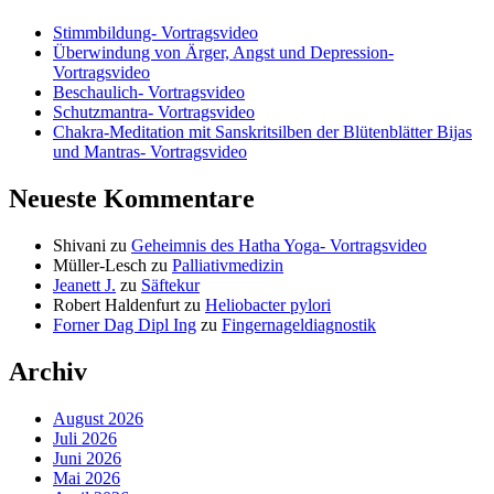
Stimmbildung- Vortragsvideo
Überwindung von Ärger, Angst und Depression-
Vortragsvideo
Beschaulich- Vortragsvideo
Schutzmantra- Vortragsvideo
Chakra-Meditation mit Sanskritsilben der Blütenblätter Bijas
und Mantras- Vortragsvideo
Neueste Kommentare
Shivani
zu
Geheimnis des Hatha Yoga- Vortragsvideo
Müller-Lesch
zu
Palliativmedizin
Jeanett J.
zu
Säftekur
Robert Haldenfurt
zu
Heliobacter pylori
Forner Dag Dipl Ing
zu
Fingernageldiagnostik
Archiv
August 2026
Juli 2026
Juni 2026
Mai 2026