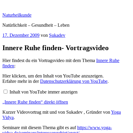
Zum
Inhalt
Naturheilkunde
springen
Natürlichkeit – Gesundheit – Leben
Veröffentlicht
17. Dezember 2009
von
Sukadev
am
Innere Ruhe finden- Vortragsvideo
Hier findest du ein Vortragsvideo mit dem Thema
Innere Ruhe
finden
:
„Innere
Hier klicken, um den Inhalt von YouTube anzuzeigen.
Ruhe
Erfahre mehr in der
Datenschutzerklärung von YouTube
.
finden“
von
Inhalt von YouTube immer anzeigen
YouTube
anzeigen
„Innere Ruhe finden“ direkt öffnen
Kurzer Videovortrag mit und von Sukadev , Gründer von
Yoga
Vidya
.
Seminare mit diesem Thema gibt es auf
https://www.yoga-
vidya.de/seminare/interessengebiet/angst/
.