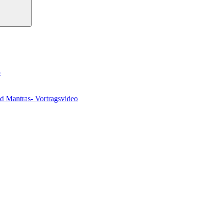
o
nd Mantras- Vortragsvideo