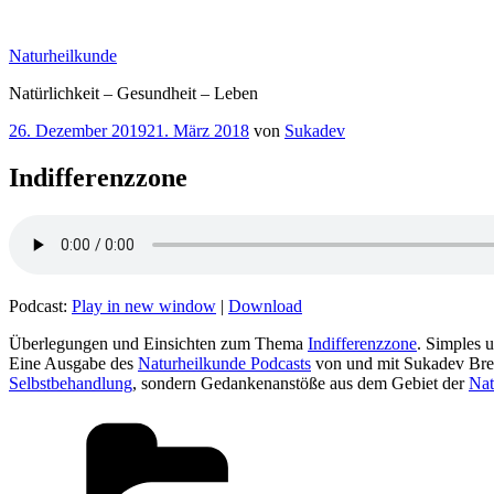
Zum
Inhalt
Naturheilkunde
springen
Natürlichkeit – Gesundheit – Leben
Veröffentlicht
26. Dezember 2019
21. März 2018
von
Sukadev
am
Indifferenzzone
Podcast:
Play in new window
|
Download
Überlegungen und Einsichten zum Thema
Indifferenzzone
. Simples 
Eine Ausgabe des
Naturheilkunde Podcasts
von und mit Sukadev Bre
Selbstbehandlung
, sondern Gedankenanstöße aus dem Gebiet der
Nat
Kategorien