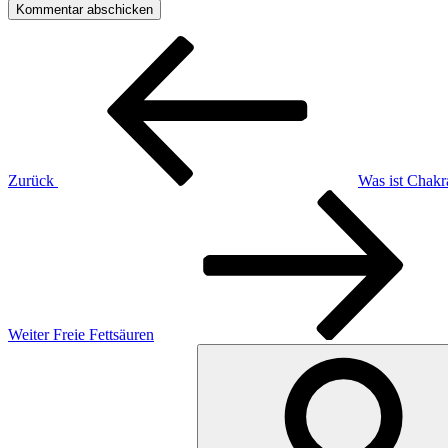
Beitragsnavigation
Vorheriger
Beitrag
Zurück
Was ist Chakr
Nächster
Beitrag
Weiter
Freie Fettsäuren
Suchen
nach: