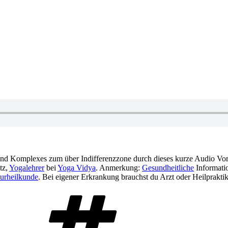
und Komplexes zum über Indifferenzzone durch dieses kurze Audio Vor
tz,
Yogalehrer
bei
Yoga Vidya
. Anmerkung:
Gesundheitliche
Informatio
urheilkunde
. Bei eigener Erkrankung brauchst du Arzt oder Heilpraktik
Schlagwörter