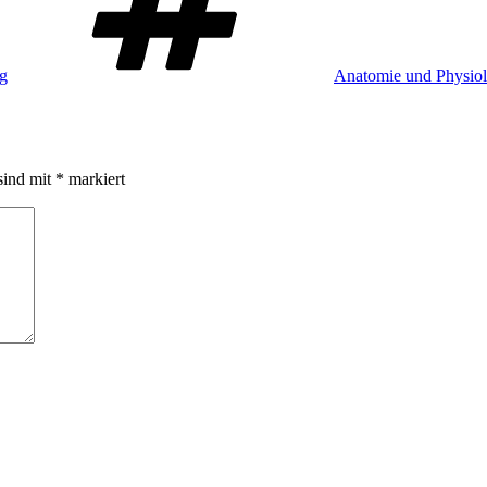
ag
Anatomie und Physiol
sind mit
*
markiert