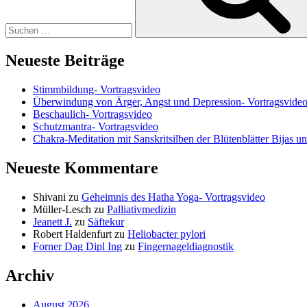
Neueste Beiträge
Stimmbildung- Vortragsvideo
Überwindung von Ärger, Angst und Depression- Vortragsvide
Beschaulich- Vortragsvideo
Schutzmantra- Vortragsvideo
Chakra-Meditation mit Sanskritsilben der Blütenblätter Bijas u
Neueste Kommentare
Shivani
zu
Geheimnis des Hatha Yoga- Vortragsvideo
Müller-Lesch
zu
Palliativmedizin
Jeanett J.
zu
Säftekur
Robert Haldenfurt
zu
Heliobacter pylori
Forner Dag Dipl Ing
zu
Fingernageldiagnostik
Archiv
August 2026