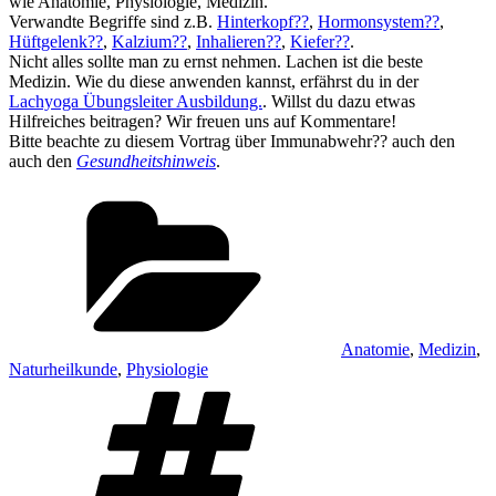
wie Anatomie, Physiologie, Medizin.
Verwandte Begriffe sind z.B.
Hinterkopf??
,
Hormonsystem??
,
Hüftgelenk??
,
Kalzium??
,
Inhalieren??
,
Kiefer??
.
Nicht alles sollte man zu ernst nehmen. Lachen ist die beste
Medizin. Wie du diese anwenden kannst, erfährst du in der
Lachyoga Übungsleiter Ausbildung.
. Willst du dazu etwas
Hilfreiches beitragen? Wir freuen uns auf Kommentare!
Bitte beachte zu diesem Vortrag über Immunabwehr?? auch den
auch den
Gesundheitshinweis
.
Kategorien
Anatomie
,
Medizin
,
Naturheilkunde
,
Physiologie
Schlagwörter