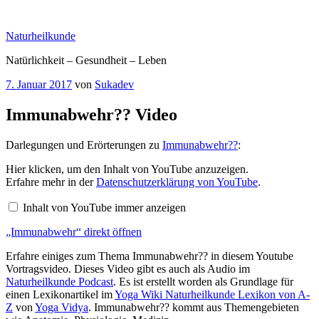
Zum
Inhalt
Naturheilkunde
springen
Natürlichkeit – Gesundheit – Leben
Veröffentlicht
7. Januar 2017
von
Sukadev
am
Immunabwehr?? Video
Darlegungen und Erörterungen zu
Immunabwehr??
:
„Immunabwehr“
Hier klicken, um den Inhalt von YouTube anzuzeigen.
von
Erfahre mehr in der
Datenschutzerklärung von YouTube
.
YouTube
anzeigen
Inhalt von YouTube immer anzeigen
„Immunabwehr“ direkt öffnen
Erfahre einiges zum Thema Immunabwehr?? in diesem Youtube
Vortragsvideo. Dieses Video gibt es auch als Audio im
Naturheilkunde Podcast
. Es ist erstellt worden als Grundlage für
einen Lexikonartikel im
Yoga Wiki Naturheilkunde Lexikon von A-
Z
von
Yoga Vidya
. Immunabwehr?? kommt aus Themengebieten