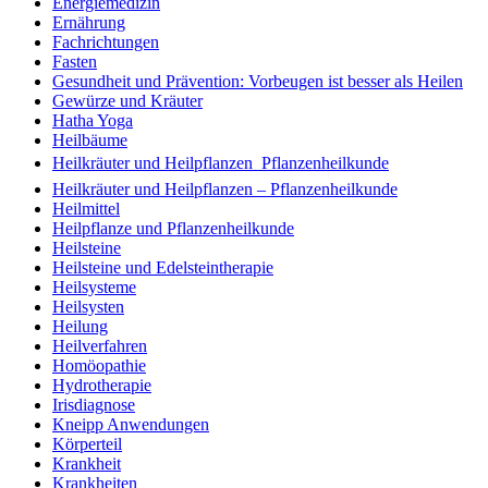
Energiemedizin
Ernährung
Fachrichtungen
Fasten
Gesundheit und Prävention: Vorbeugen ist besser als Heilen
Gewürze und Kräuter
Hatha Yoga
Heilbäume
Heilkräuter und Heilpflanzen  Pflanzenheilkunde
Heilkräuter und Heilpflanzen – Pflanzenheilkunde
Heilmittel
Heilpflanze und Pflanzenheilkunde
Heilsteine
Heilsteine und Edelsteintherapie
Heilsysteme
Heilsysten
Heilung
Heilverfahren
Homöopathie
Hydrotherapie
Irisdiagnose
Kneipp Anwendungen
Körperteil
Krankheit
Krankheiten