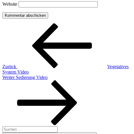
Website
Beitragsnavigation
Vorheriger
Beitrag
Zurück
Vegetatives
System Video
Nächster
Weiter
Sedierung Video
Beitrag
Suchen
nach: