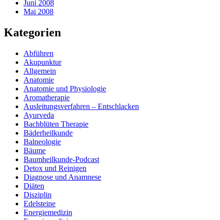
Juni 2008
Mai 2008
Kategorien
Abführen
Akupunktur
Allgemein
Anatomie
Anatomie und Physiologie
Aromatherapie
Ausleitungsverfahren – Entschlacken
Ayurveda
Bachblüten Therapie
Bäderheilkunde
Balneologie
Bäume
Baumheilkunde-Podcast
Detox und Reinigen
Diagnose und Anamnese
Diäten
Disziplin
Edelsteine
Energiemedizin