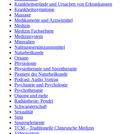
Krankheitsgründe und Ursachen von Erkrankungen
Krankheitssymptome
Massage
Medikamente und Arzneimittel
Medizin
Medizin Fachgebiete
Medizinsystem
Mineralien
Nahrungsergänzungsmittel
Naturheilkunde
Organe
Physiologie
Physiotherapie und Sporttherapie
Pioniere der Naturheilkunde
Podcast: Audio Vortrag
Psychiatrie und Psychologie
Psychotherapie
Qiqong und mehr
Radiästhesie: Pendel
Schwangerschaft
Sexualität
Sinn
Spurenelemente
TCM – Traditionelle Chinesische Medizin
Videovortrag