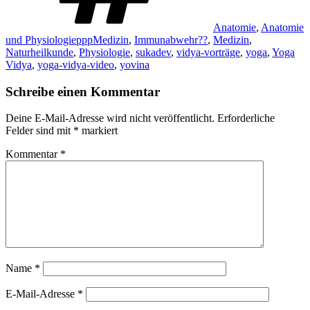
Anatomie
,
Anatomie
und PhysiologiepppMedizin
,
Immunabwehr??
,
Medizin
,
Naturheilkunde
,
Physiologie
,
sukadev
,
vidya-vorträge
,
yoga
,
Yoga
Vidya
,
yoga-vidya-video
,
yovina
Schreibe einen Kommentar
Deine E-Mail-Adresse wird nicht veröffentlicht.
Erforderliche
Felder sind mit
*
markiert
Kommentar
*
Name
*
E-Mail-Adresse
*