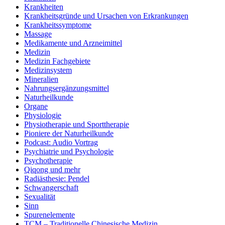
Krankheiten
Krankheitsgründe und Ursachen von Erkrankungen
Krankheitssymptome
Massage
Medikamente und Arzneimittel
Medizin
Medizin Fachgebiete
Medizinsystem
Mineralien
Nahrungsergänzungsmittel
Naturheilkunde
Organe
Physiologie
Physiotherapie und Sporttherapie
Pioniere der Naturheilkunde
Podcast: Audio Vortrag
Psychiatrie und Psychologie
Psychotherapie
Qiqong und mehr
Radiästhesie: Pendel
Schwangerschaft
Sexualität
Sinn
Spurenelemente
TCM – Traditionelle Chinesische Medizin