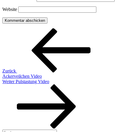
Website
Beitragsnavigation
Vorheriger
Beitrag
Zurück
Ackerveilchen Video
Nächster
Weiter
Pulstastung Video
Beitrag
Suchen