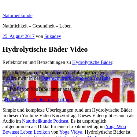
Zum
Inhalt
Naturheilkunde
springen
Natürlichkeit – Gesundheit – Leben
Veröffentlicht
25. August 2017
von
Sukadev
am
Hydrolytische Bäder Video
Reflektionen und Betrachtungen zu
Hydrolytische Bäder
:
„Hydrolytische
Hier klicken, um den Inhalt von YouTube anzuzeigen.
Bäder“
Erfahre mehr in der
Datenschutzerklärung von YouTube
.
von
YouTube
Inhalt von YouTube immer anzeigen
anzeigen
„Hydrolytische Bäder“ direkt öffnen
Simple und komplexe Überlegungen rund um Hydrolytische Bäder
in diesem Youtube Video Kurzvortrag. Dieses Video gibt es auch als
Audio im
Naturheilkunde Podcast
. Es ist ursprünglich
aufgenommen als Diktat für einen Lexikonbeitrag im
Yoga Wiki
Bewusst Leben Lexikon
von
Yoga Vidya
. Hydrolytische Bäder ist