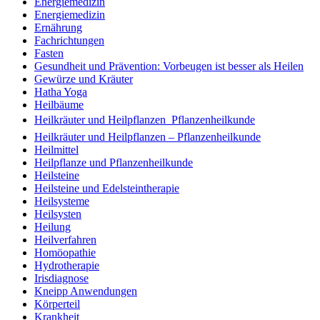
Energiemedizin
Energiemedizin
Ernährung
Fachrichtungen
Fasten
Gesundheit und Prävention: Vorbeugen ist besser als Heilen
Gewürze und Kräuter
Hatha Yoga
Heilbäume
Heilkräuter und Heilpflanzen  Pflanzenheilkunde
Heilkräuter und Heilpflanzen – Pflanzenheilkunde
Heilmittel
Heilpflanze und Pflanzenheilkunde
Heilsteine
Heilsteine und Edelsteintherapie
Heilsysteme
Heilsysten
Heilung
Heilverfahren
Homöopathie
Hydrotherapie
Irisdiagnose
Kneipp Anwendungen
Körperteil
Krankheit