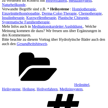
zu verstehen im Kontext mit
Heilverfahren
,
Medizinsystem
,
Naturheilkunde
.
Verwandte Begriffe sind z.B. *
Heilsysteme
:
Homöotherapie
,
Einzelmittelhomöopathie
,
Derma-Color-Therapie
,
Chemotherapie
,
Insulintherapie
,
Kurzwellentherapie
,
Plastische Chirurgie
,
Systematische Familientherapie
.
Mehr Infos auch in
Meditationskursleiter Ausbildung.
. Welche
Meinung kommen dir dazu? Wir freuen uns über Ergänzungen in
den Kommentaren.
Bitte beachte zu diesem Vortrag über Hydrolytische Bäder auch den
auch den
Gesundheitshinweis
.
Kategorien
Heilmittel
,
Heilsysteme
,
Heilung
,
Heilverfahren
,
Medizinsystem
,
Schlag