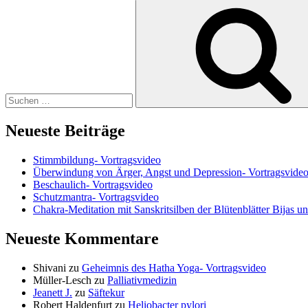
Suchen
nach:
Neueste Beiträge
Stimmbildung- Vortragsvideo
Überwindung von Ärger, Angst und Depression- Vortragsvide
Beschaulich- Vortragsvideo
Schutzmantra- Vortragsvideo
Chakra-Meditation mit Sanskritsilben der Blütenblätter Bijas u
Neueste Kommentare
Shivani
zu
Geheimnis des Hatha Yoga- Vortragsvideo
Müller-Lesch
zu
Palliativmedizin
Jeanett J.
zu
Säftekur
Robert Haldenfurt
zu
Heliobacter pylori