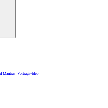
Suchen
o
nd Mantras- Vortragsvideo