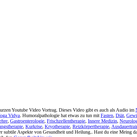
rzen Youtube Video Vortrag. Dieses Video gibt es auch als Audio im
oga Vidya
. Humoralpathologie hat etwas zu tun mit
Fasten
,
Diät
,
Gewü
ehre
,
Gastroenterologie
,
Frischzellentherapie
,
Innere Medizin
,
Neurolog
ngstherapie
,
Kurkrise
,
Kryotherapie
,
Reizkörpertherapie
,
Ausdauertrai
er subtile Aspekte von Gesundheit und Heilung.. Hast du eine Meing 