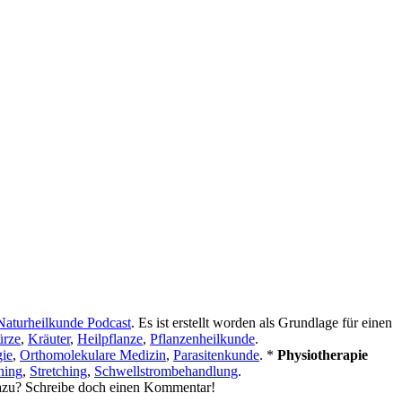
Naturheilkunde Podcast
. Es ist erstellt worden als Grundlage für einen
rze
,
Kräuter
,
Heilpflanze
,
Pflanzenheilkunde
.
ie
,
Orthomolekulare Medizin
,
Parasitenkunde
. *
Physiotherapie
ning
,
Stretching
,
Schwellstrombehandlung
.
dazu? Schreibe doch einen Kommentar!