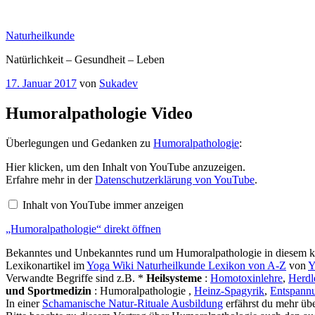
Zum
Inhalt
Naturheilkunde
springen
Natürlichkeit – Gesundheit – Leben
Veröffentlicht
17. Januar 2017
von
Sukadev
am
Humoralpathologie Video
Überlegungen und Gedanken zu
Humoralpathologie
:
„Humoralpathologie“
Hier klicken, um den Inhalt von YouTube anzuzeigen.
von
Erfahre mehr in der
Datenschutzerklärung von YouTube
.
YouTube
anzeigen
Inhalt von YouTube immer anzeigen
„Humoralpathologie“ direkt öffnen
Bekanntes und Unbekanntes rund um Humoralpathologie in diesem ku
Lexikonartikel im
Yoga Wiki Naturheilkunde Lexikon von A-Z
von
Y
Verwandte Begriffe sind z.B. *
Heilsysteme
:
Homotoxinlehre
,
Herdl
und Sportmedizin
: Humoralpathologie ,
Heinz-Spagyrik
,
Entspannu
In einer
Schamanische Natur-Rituale Ausbildung
erfährst du mehr üb