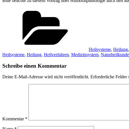
Bitte beachte zu diesem Vortrag über Humoralpathologie auch den a
Kategorien
Heilsysteme
,
Heilung
Heilsysteme
,
Heilung
,
Heilverfahren
,
Medizinsystem
,
Naturheilkunde
Schreibe einen Kommentar
Deine E-Mail-Adresse wird nicht veröffentlicht.
Erforderliche Felder 
Kommentar
*
Name
*