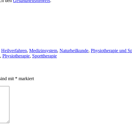
uch den
Gesundheitshinweis
.
,
Heilverfahren
,
Medizinsystem
,
Naturheilkunde
,
Physiotherapie und Sp
,
Physiotherapie
,
Sporttherapie
sind mit
*
markiert