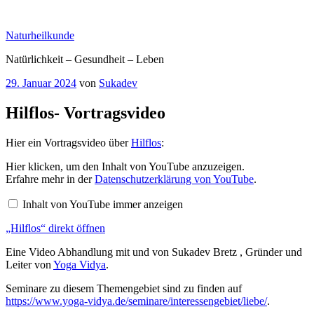
Zum
Inhalt
Naturheilkunde
springen
Natürlichkeit – Gesundheit – Leben
Veröffentlicht
29. Januar 2024
von
Sukadev
am
Hilflos- Vortragsvideo
Hier ein Vortragsvideo über
Hilflos
:
„Hilflos“
Hier klicken, um den Inhalt von YouTube anzuzeigen.
von
Erfahre mehr in der
Datenschutzerklärung von YouTube
.
YouTube
anzeigen
Inhalt von YouTube immer anzeigen
„Hilflos“ direkt öffnen
Eine Video Abhandlung mit und von Sukadev Bretz , Gründer und
Leiter von
Yoga Vidya
.
Seminare zu diesem Themengebiet sind zu finden auf
https://www.yoga-vidya.de/seminare/interessengebiet/liebe/
.