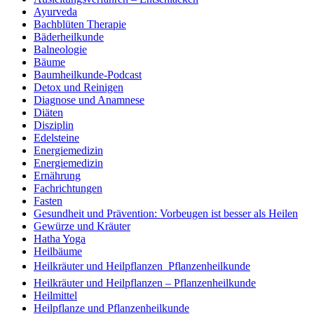
Ayurveda
Bachblüten Therapie
Bäderheilkunde
Balneologie
Bäume
Baumheilkunde-Podcast
Detox und Reinigen
Diagnose und Anamnese
Diäten
Disziplin
Edelsteine
Energiemedizin
Energiemedizin
Ernährung
Fachrichtungen
Fasten
Gesundheit und Prävention: Vorbeugen ist besser als Heilen
Gewürze und Kräuter
Hatha Yoga
Heilbäume
Heilkräuter und Heilpflanzen  Pflanzenheilkunde
Heilkräuter und Heilpflanzen – Pflanzenheilkunde
Heilmittel
Heilpflanze und Pflanzenheilkunde