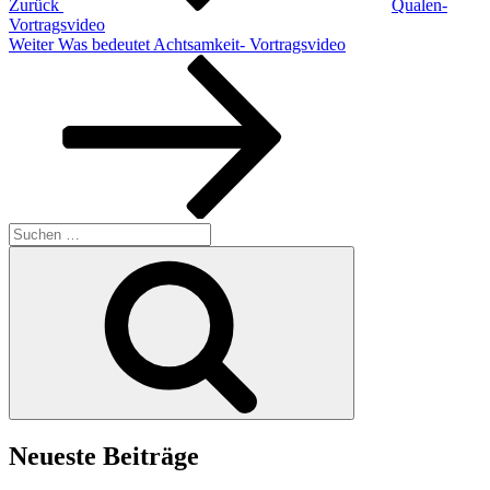
Zurück
Qualen-
Vortragsvideo
Nächster
Weiter
Was bedeutet Achtsamkeit- Vortragsvideo
Beitrag
Suchen
nach:
Suchen
Neueste Beiträge