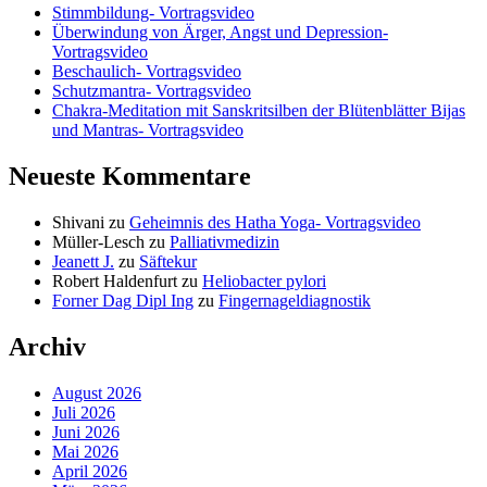
Stimmbildung- Vortragsvideo
Überwindung von Ärger, Angst und Depression-
Vortragsvideo
Beschaulich- Vortragsvideo
Schutzmantra- Vortragsvideo
Chakra-Meditation mit Sanskritsilben der Blütenblätter Bijas
und Mantras- Vortragsvideo
Neueste Kommentare
Shivani
zu
Geheimnis des Hatha Yoga- Vortragsvideo
Müller-Lesch
zu
Palliativmedizin
Jeanett J.
zu
Säftekur
Robert Haldenfurt
zu
Heliobacter pylori
Forner Dag Dipl Ing
zu
Fingernageldiagnostik
Archiv
August 2026
Juli 2026
Juni 2026
Mai 2026
April 2026