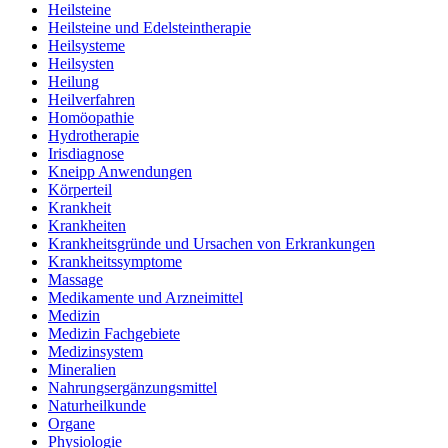
Heilsteine
Heilsteine und Edelsteintherapie
Heilsysteme
Heilsysten
Heilung
Heilverfahren
Homöopathie
Hydrotherapie
Irisdiagnose
Kneipp Anwendungen
Körperteil
Krankheit
Krankheiten
Krankheitsgründe und Ursachen von Erkrankungen
Krankheitssymptome
Massage
Medikamente und Arzneimittel
Medizin
Medizin Fachgebiete
Medizinsystem
Mineralien
Nahrungsergänzungsmittel
Naturheilkunde
Organe
Physiologie