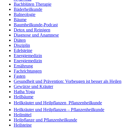
Bachblüten Therapie
Bäderheilkunde
Balneologie
Bäume
Baumheilkunde-Podcast
Detox und Reinigen
Diagnose und Anamnese
Diäten
Disziplin
Edelsteine
Energiemedizin
Energiemedizin
Ernährung
Fachrichtungen
Fasten
Gesundheit und Prävention: Vorbeugen ist besser als Heilen
Gewürze und Kräuter
Hatha Yoga
Heilbäume
Heilkräuter und Heilpflanzen  Pflanzenheilkunde
Heilkräuter und Heilpflanzen – Pflanzenheilkunde
Heilmittel
Heilpflanze und Pflanzenheilkunde
Heilsteine