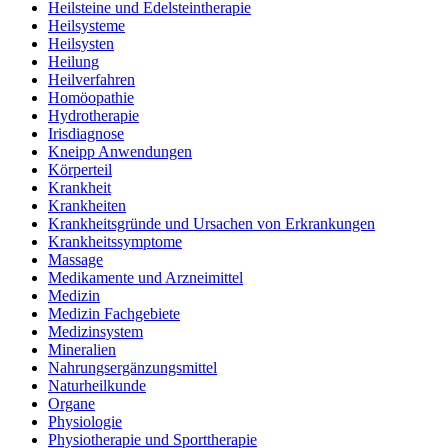
Heilsteine und Edelsteintherapie
Heilsysteme
Heilsysten
Heilung
Heilverfahren
Homöopathie
Hydrotherapie
Irisdiagnose
Kneipp Anwendungen
Körperteil
Krankheit
Krankheiten
Krankheitsgründe und Ursachen von Erkrankungen
Krankheitssymptome
Massage
Medikamente und Arzneimittel
Medizin
Medizin Fachgebiete
Medizinsystem
Mineralien
Nahrungsergänzungsmittel
Naturheilkunde
Organe
Physiologie
Physiotherapie und Sporttherapie