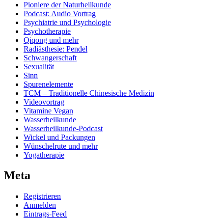
Pioniere der Naturheilkunde
Podcast: Audio Vortrag
Psychiatrie und Psychologie
Psychotherapie
Qiqong und mehr
Radiästhesie: Pendel
Schwangerschaft
Sexualität
Sinn
Spurenelemente
TCM – Traditionelle Chinesische Medizin
Videovortrag
Vitamine Vegan
Wasserheilkunde
Wasserheilkunde-Podcast
Wickel und Packungen
Wünschelrute und mehr
Yogatherapie
Meta
Registrieren
Anmelden
Eintrags-Feed