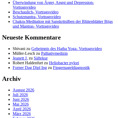
Überwindung von Ärger, Angst und Depression-
Vortragsvideo
Beschaulich- Vortragsvideo
Schutzmantra- Vortragsvideo
Chakra-Meditation mit Sanskritsilben der Blütenblätter Bijas
und Mantras- Vortragsvideo
Neueste Kommentare
Shivani
zu
Geheimnis des Hatha Yoga- Vortragsvideo
Müller-Lesch
zu
Palliativmedizin
Jeanett J.
zu
Säftekur
Robert Haldenfurt
zu
Heliobacter pylori
Forner Dag Dipl Ing
zu
Fingernageldiagnostik
Archiv
August 2026
Juli 2026
Juni 2026
Mai 2026
April 2026
März 2026