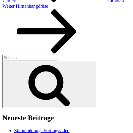
Zurück
Harnblase
Nächster
Weiter
Hirnanhangdrüse
Beitrag
Suchen
nach:
Suchen
Neueste Beiträge
Stimmbildung- Vortragsvideo