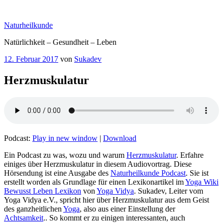
Zum
Inhalt
Naturheilkunde
springen
Natürlichkeit – Gesundheit – Leben
Veröffentlicht
12. Februar 2017
von
Sukadev
am
Herzmuskulatur
Podcast:
Play in new window
|
Download
Ein Podcast zu was, wozu und warum
Herzmuskulatur
. Erfahre
einiges über Herzmuskulatur in diesem Audiovortrag. Diese
Hörsendung ist eine Ausgabe des
Naturheilkunde Podcast
. Sie ist
erstellt worden als Grundlage für einen Lexikonartikel im
Yoga Wiki
Bewusst Leben Lexikon
von
Yoga Vidya
. Sukadev, Leiter vom
Yoga Vidya e.V., spricht hier über Herzmuskulatur aus dem Geist
des ganzheitlichen
Yoga
, also aus einer Einstellung der
Achtsamkeit
.. So kommt er zu einigen interessanten, auch