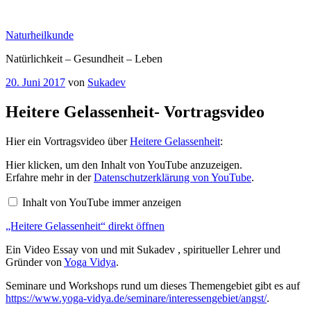
Zum
Inhalt
Naturheilkunde
springen
Natürlichkeit – Gesundheit – Leben
Veröffentlicht
20. Juni 2017
von
Sukadev
am
Heitere Gelassenheit- Vortragsvideo
Hier ein Vortragsvideo über
Heitere Gelassenheit
:
„Heitere
Hier klicken, um den Inhalt von YouTube anzuzeigen.
Gelassenheit“
Erfahre mehr in der
Datenschutzerklärung von YouTube
.
von
YouTube
Inhalt von YouTube immer anzeigen
anzeigen
„Heitere Gelassenheit“ direkt öffnen
Ein Video Essay von und mit Sukadev , spiritueller Lehrer und
Gründer von
Yoga Vidya
.
Seminare und Workshops rund um dieses Themengebiet gibt es auf
https://www.yoga-vidya.de/seminare/interessengebiet/angst/
.