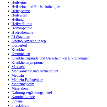
Heilsteine
Heilsteine und Edelsteintherapie
Heilsysteme
Heilsysten
Heilung
Heilverfahren
Homöopathie
Hydrotherapie
Irisdiagnose
Kneipp Anwendungen
Körperteil
Krankheit
Krankheiten
Krankheitsgründe und Ursachen von Erkrankungen
Krankheitssymptome
Massage
Medikamente und Arzneimittel
Medizin
Medizin Fachgebiete
Medizinsystem
Mineralien
Nahrungsergänzungsmittel
Naturheilkunde
Organe
Physiologie