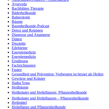
Ayurveda
Bachblüten Therapie
Bäderheilkunde
Balneologie
Bäume
Baumheilkunde-Podcast
Detox und Reinigen
Diagnose und Anamnese
Diäten
Disziplin
Edelsteine
Energiemedizin
Energiemedizin
Ernährung
Fachrichtungen
Fasten
Gesundheit und Prävention: Vorbeugen ist besser als Heilen
Gewürze und Kräuter
Hatha Yoga
Heilbäume
Heilkräuter und Heilpflanzen  Pflanzenheilkunde
Heilkräuter und Heilpflanzen – Pflanzenheilkunde
Heilmittel
Heilpflanze und Pflanzenheilkunde