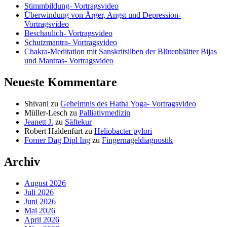
Stimmbildung- Vortragsvideo
Überwindung von Ärger, Angst und Depression-
Vortragsvideo
Beschaulich- Vortragsvideo
Schutzmantra- Vortragsvideo
Chakra-Meditation mit Sanskritsilben der Blütenblätter Bijas
und Mantras- Vortragsvideo
Neueste Kommentare
Shivani
zu
Geheimnis des Hatha Yoga- Vortragsvideo
Müller-Lesch
zu
Palliativmedizin
Jeanett J.
zu
Säftekur
Robert Haldenfurt
zu
Heliobacter pylori
Forner Dag Dipl Ing
zu
Fingernageldiagnostik
Archiv
August 2026
Juli 2026
Juni 2026
Mai 2026
April 2026