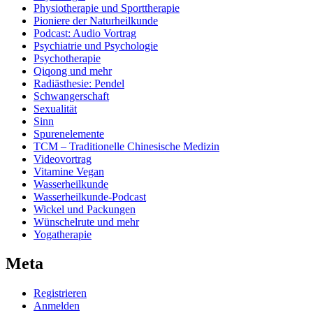
Physiotherapie und Sporttherapie
Pioniere der Naturheilkunde
Podcast: Audio Vortrag
Psychiatrie und Psychologie
Psychotherapie
Qiqong und mehr
Radiästhesie: Pendel
Schwangerschaft
Sexualität
Sinn
Spurenelemente
TCM – Traditionelle Chinesische Medizin
Videovortrag
Vitamine Vegan
Wasserheilkunde
Wasserheilkunde-Podcast
Wickel und Packungen
Wünschelrute und mehr
Yogatherapie
Meta
Registrieren
Anmelden