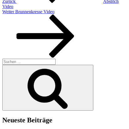
Zurück
Abstrich
Video
Nächster
Weiter
Brunnenkresse Video
Beitrag
Suchen
nach:
Suchen
Neueste Beiträge