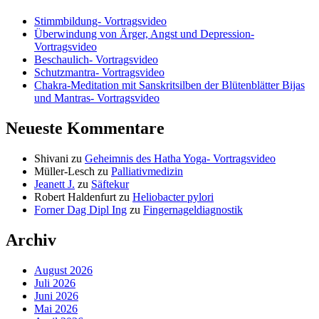
Stimmbildung- Vortragsvideo
Überwindung von Ärger, Angst und Depression-
Vortragsvideo
Beschaulich- Vortragsvideo
Schutzmantra- Vortragsvideo
Chakra-Meditation mit Sanskritsilben der Blütenblätter Bijas
und Mantras- Vortragsvideo
Neueste Kommentare
Shivani
zu
Geheimnis des Hatha Yoga- Vortragsvideo
Müller-Lesch
zu
Palliativmedizin
Jeanett J.
zu
Säftekur
Robert Haldenfurt
zu
Heliobacter pylori
Forner Dag Dipl Ing
zu
Fingernageldiagnostik
Archiv
August 2026
Juli 2026
Juni 2026
Mai 2026