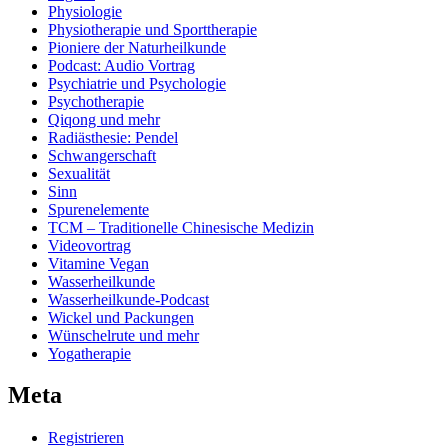
Physiologie
Physiotherapie und Sporttherapie
Pioniere der Naturheilkunde
Podcast: Audio Vortrag
Psychiatrie und Psychologie
Psychotherapie
Qiqong und mehr
Radiästhesie: Pendel
Schwangerschaft
Sexualität
Sinn
Spurenelemente
TCM – Traditionelle Chinesische Medizin
Videovortrag
Vitamine Vegan
Wasserheilkunde
Wasserheilkunde-Podcast
Wickel und Packungen
Wünschelrute und mehr
Yogatherapie
Meta
Registrieren