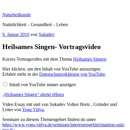
Zum
Inhalt
Naturheilkunde
springen
Natürlichkeit – Gesundheit – Leben
Veröffentlicht
9. Januar 2010
von
Sukadev
am
Heilsames Singen- Vortragsvideo
Kurzes Vortragsvideo mit dem Thema
Heilsames Singen
:
„Heilsames
Hier klicken, um den Inhalt von YouTube anzuzeigen.
Singen“
Erfahre mehr in der
Datenschutzerklärung von YouTube
.
von
YouTube
Inhalt von YouTube immer anzeigen
anzeigen
„Heilsames Singen“ direkt öffnen
Video Essay mit und von Sukadev Volker Bretz , Gründer und
Leiter von
Yoga Vidya
.
Seminare zu diesem Themengebiet findest du unter
https://www.yoga-vidya.de/seminare/interessengebiet/mantras-und-
musik/
.