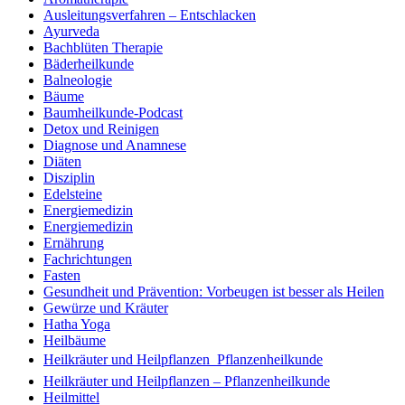
Ausleitungsverfahren – Entschlacken
Ayurveda
Bachblüten Therapie
Bäderheilkunde
Balneologie
Bäume
Baumheilkunde-Podcast
Detox und Reinigen
Diagnose und Anamnese
Diäten
Disziplin
Edelsteine
Energiemedizin
Energiemedizin
Ernährung
Fachrichtungen
Fasten
Gesundheit und Prävention: Vorbeugen ist besser als Heilen
Gewürze und Kräuter
Hatha Yoga
Heilbäume
Heilkräuter und Heilpflanzen  Pflanzenheilkunde
Heilkräuter und Heilpflanzen – Pflanzenheilkunde
Heilmittel