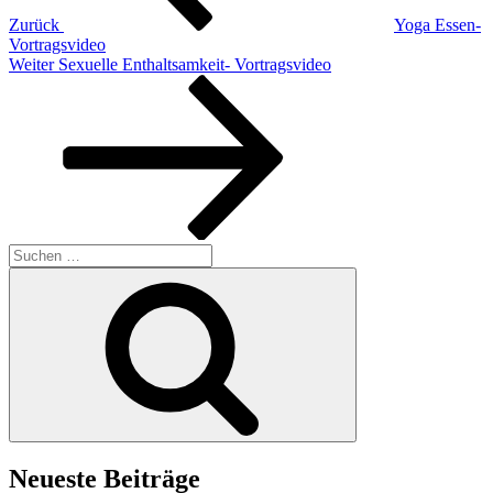
Zurück
Yoga Essen-
Vortragsvideo
Nächster
Weiter
Sexuelle Enthaltsamkeit- Vortragsvideo
Beitrag
Suchen
nach:
Suchen
Neueste Beiträge