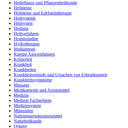
Heilpflanze und Pflanzenheilkunde
Heilsteine
Heilsteine und Edelsteintherapie
Heilsysteme
Heilsysten
Heilung
Heilverfahren
Homöopathie
Hydrotherapie
Irisdiagnose
Kneipp Anwendungen
Körperteil
Krankheit
Krankheiten
Krankheitsgründe und Ursachen von Erkrankungen
Krankheitssymptome
Massage
Medikamente und Arzneimittel
Medizin
Medizin Fachgebiete
Medizinsystem
Mineralien
Nahrungsergänzungsmittel
Naturheilkunde
Organe