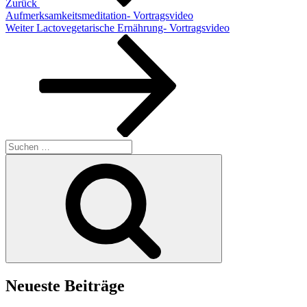
Zurück
Aufmerksamkeitsmeditation- Vortragsvideo
Nächster
Weiter
Lactovegetarische Ernährung- Vortragsvideo
Beitrag
Suchen
nach:
Suchen
Neueste Beiträge