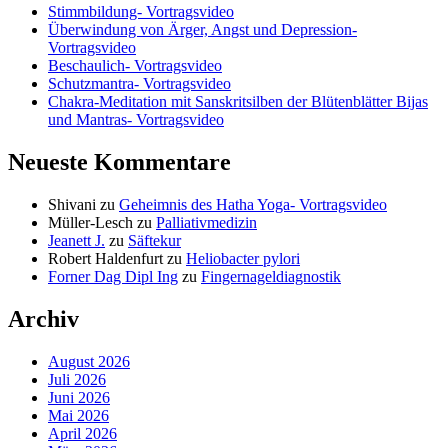
Stimmbildung- Vortragsvideo
Überwindung von Ärger, Angst und Depression-
Vortragsvideo
Beschaulich- Vortragsvideo
Schutzmantra- Vortragsvideo
Chakra-Meditation mit Sanskritsilben der Blütenblätter Bijas
und Mantras- Vortragsvideo
Neueste Kommentare
Shivani
zu
Geheimnis des Hatha Yoga- Vortragsvideo
Müller-Lesch
zu
Palliativmedizin
Jeanett J.
zu
Säftekur
Robert Haldenfurt
zu
Heliobacter pylori
Forner Dag Dipl Ing
zu
Fingernageldiagnostik
Archiv
August 2026
Juli 2026
Juni 2026
Mai 2026
April 2026