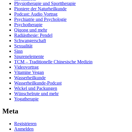
Physiotherapie und Sporttherapie
Pioniere der Naturheilkunde
Podcast: Audio Vortrag
Psychiatrie und Psychologie
Psychotherapie
Qiqong und mehr
Radiästhesie: Pendel
Schwangerschaft
Sexualität
Sinn
Spurenelemente
TCM – Traditionelle Chinesische Medizin
Videovortrag
Vitamine Vegan
Wasserheilkunde
Wasserheilkunde-Podcast
Wickel und Packungen
Wünschelrute und mehr
Yogatherapie
Meta
Registrieren
Anmelden