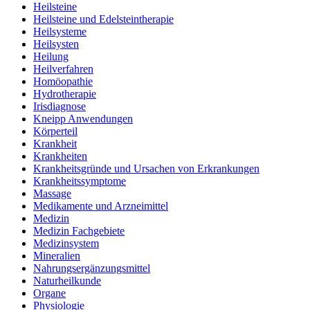
Heilsteine
Heilsteine und Edelsteintherapie
Heilsysteme
Heilsysten
Heilung
Heilverfahren
Homöopathie
Hydrotherapie
Irisdiagnose
Kneipp Anwendungen
Körperteil
Krankheit
Krankheiten
Krankheitsgründe und Ursachen von Erkrankungen
Krankheitssymptome
Massage
Medikamente und Arzneimittel
Medizin
Medizin Fachgebiete
Medizinsystem
Mineralien
Nahrungsergänzungsmittel
Naturheilkunde
Organe
Physiologie