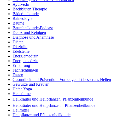
Ayurveda
Bachblüten Therapie
Bäderheilkunde
Balneologie
Bäume
Baumheilkunde-Podcast
Detox und Reinigen
Diagnose und Anamnese
Diäten
Disziplin
Edelsteine
Energiemedizin
Energiemedizin
Ernährung
Fachrichtungen
Fasten
Gesundheit und Prävention: Vorbeugen ist besser als Heilen
Gewürze und Kräuter
Hatha Yoga
Heilbäume
Heilkräuter und Heilpflanzen  Pflanzenheilkunde
Heilkräuter und Heilpflanzen – Pflanzenheilkunde
Heilmittel
Heilpflanze und Pflanzenheilkunde