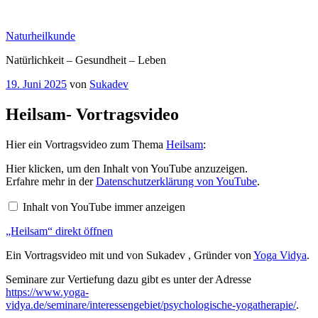
Zum
Inhalt
Naturheilkunde
springen
Natürlichkeit – Gesundheit – Leben
Veröffentlicht
19. Juni 2025
von
Sukadev
am
Heilsam- Vortragsvideo
Hier ein Vortragsvideo zum Thema
Heilsam
:
„Heilsam“
Hier klicken, um den Inhalt von YouTube anzuzeigen.
von
Erfahre mehr in der
Datenschutzerklärung von YouTube
.
YouTube
anzeigen
Inhalt von YouTube immer anzeigen
„Heilsam“ direkt öffnen
Ein Vortragsvideo mit und von Sukadev , Gründer von
Yoga Vidya
.
Seminare zur Vertiefung dazu gibt es unter der Adresse
https://www.yoga-
vidya.de/seminare/interessengebiet/psychologische-yogatherapie/
.