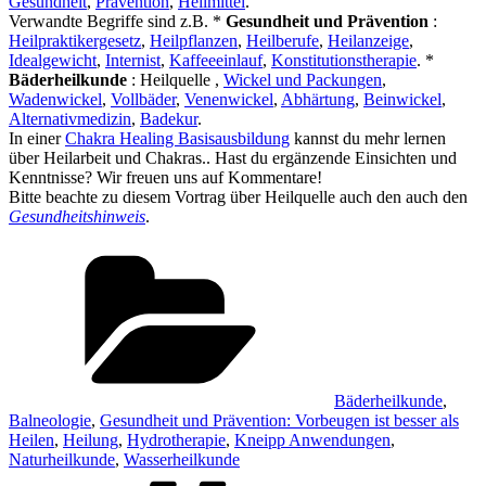
Gesundheit
,
Prävention
,
Heilmittel
.
Verwandte Begriffe sind z.B. *
Gesundheit und Prävention
:
Heilpraktikergesetz
,
Heilpflanzen
,
Heilberufe
,
Heilanzeige
,
Idealgewicht
,
Internist
,
Kaffeeeinlauf
,
Konstitutionstherapie
. *
Bäderheilkunde
: Heilquelle ,
Wickel und Packungen
,
Wadenwickel
,
Vollbäder
,
Venenwickel
,
Abhärtung
,
Beinwickel
,
Alternativmedizin
,
Badekur
.
In einer
Chakra Healing Basisausbildung
kannst du mehr lernen
über Heilarbeit und Chakras.. Hast du ergänzende Einsichten und
Kenntnisse? Wir freuen uns auf Kommentare!
Bitte beachte zu diesem Vortrag über Heilquelle auch den auch den
Gesundheitshinweis
.
Kategorien
Bäderheilkunde
,
Balneologie
,
Gesundheit und Prävention: Vorbeugen ist besser als
Heilen
,
Heilung
,
Hydrotherapie
,
Kneipp Anwendungen
,
Naturheilkunde
,
Wasserheilkunde
Schlagwörter