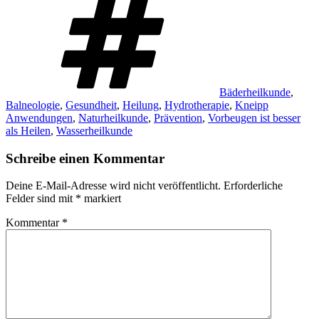
Bäderheilkunde
,
Balneologie
,
Gesundheit
,
Heilung
,
Hydrotherapie
,
Kneipp
Anwendungen
,
Naturheilkunde
,
Prävention
,
Vorbeugen ist besser
als Heilen
,
Wasserheilkunde
Schreibe einen Kommentar
Deine E-Mail-Adresse wird nicht veröffentlicht.
Erforderliche
Felder sind mit
*
markiert
Kommentar
*