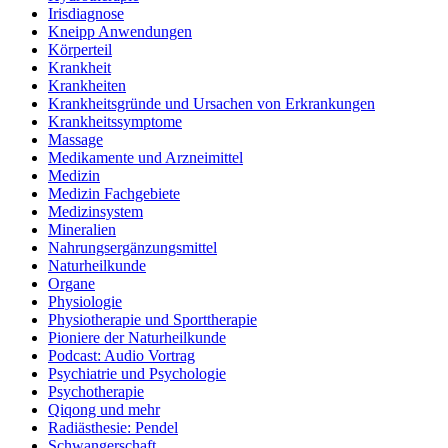
Irisdiagnose
Kneipp Anwendungen
Körperteil
Krankheit
Krankheiten
Krankheitsgründe und Ursachen von Erkrankungen
Krankheitssymptome
Massage
Medikamente und Arzneimittel
Medizin
Medizin Fachgebiete
Medizinsystem
Mineralien
Nahrungsergänzungsmittel
Naturheilkunde
Organe
Physiologie
Physiotherapie und Sporttherapie
Pioniere der Naturheilkunde
Podcast: Audio Vortrag
Psychiatrie und Psychologie
Psychotherapie
Qiqong und mehr
Radiästhesie: Pendel
Schwangerschaft