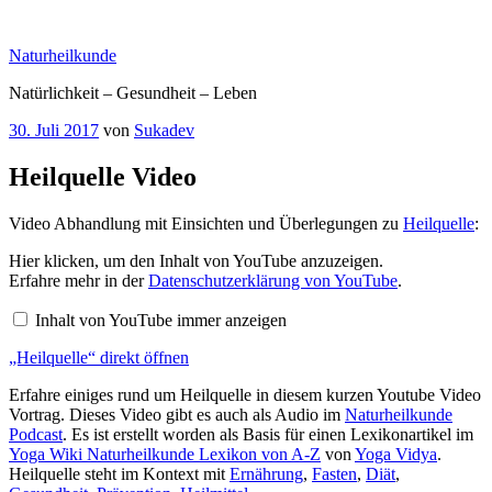
Zum
Inhalt
Naturheilkunde
springen
Natürlichkeit – Gesundheit – Leben
Veröffentlicht
30. Juli 2017
von
Sukadev
am
Heilquelle Video
Video Abhandlung mit Einsichten und Überlegungen zu
Heilquelle
:
„Heilquelle“
Hier klicken, um den Inhalt von YouTube anzuzeigen.
von
Erfahre mehr in der
Datenschutzerklärung von YouTube
.
YouTube
anzeigen
Inhalt von YouTube immer anzeigen
„Heilquelle“ direkt öffnen
Erfahre einiges rund um Heilquelle in diesem kurzen Youtube Video
Vortrag. Dieses Video gibt es auch als Audio im
Naturheilkunde
Podcast
. Es ist erstellt worden als Basis für einen Lexikonartikel im
Yoga Wiki Naturheilkunde Lexikon von A-Z
von
Yoga Vidya
.
Heilquelle steht im Kontext mit
Ernährung
,
Fasten
,
Diät
,