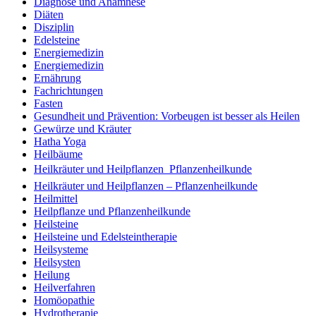
Diagnose und Anamnese
Diäten
Disziplin
Edelsteine
Energiemedizin
Energiemedizin
Ernährung
Fachrichtungen
Fasten
Gesundheit und Prävention: Vorbeugen ist besser als Heilen
Gewürze und Kräuter
Hatha Yoga
Heilbäume
Heilkräuter und Heilpflanzen  Pflanzenheilkunde
Heilkräuter und Heilpflanzen – Pflanzenheilkunde
Heilmittel
Heilpflanze und Pflanzenheilkunde
Heilsteine
Heilsteine und Edelsteintherapie
Heilsysteme
Heilsysten
Heilung
Heilverfahren
Homöopathie
Hydrotherapie