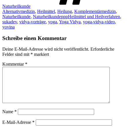
Naturheilkunde
Alternativmedizin
,
Heilmittel
,
Heilung
,
Komplementärmedizin
,
Naturheilkunde
,
NaturheilkundepppHeilmittel und Heilverfahren
,
sukadev
,
vidya-vorträge
,
yoga
,
Yoga Vidya
,
yoga-vidya-video
,
yovina
Schreibe einen Kommentar
Deine E-Mail-Adresse wird nicht veröffentlicht.
Erforderliche
Felder sind mit
*
markiert
Kommentar
*
Name
*
E-Mail-Adresse
*