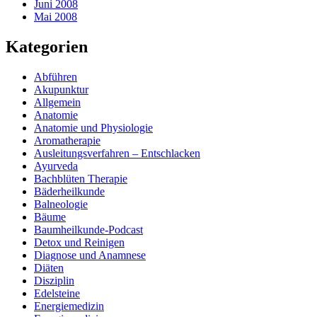
Juni 2008
Mai 2008
Kategorien
Abführen
Akupunktur
Allgemein
Anatomie
Anatomie und Physiologie
Aromatherapie
Ausleitungsverfahren – Entschlacken
Ayurveda
Bachblüten Therapie
Bäderheilkunde
Balneologie
Bäume
Baumheilkunde-Podcast
Detox und Reinigen
Diagnose und Anamnese
Diäten
Disziplin
Edelsteine
Energiemedizin