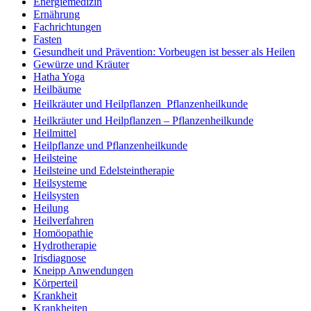
Energiemedizin
Ernährung
Fachrichtungen
Fasten
Gesundheit und Prävention: Vorbeugen ist besser als Heilen
Gewürze und Kräuter
Hatha Yoga
Heilbäume
Heilkräuter und Heilpflanzen  Pflanzenheilkunde
Heilkräuter und Heilpflanzen – Pflanzenheilkunde
Heilmittel
Heilpflanze und Pflanzenheilkunde
Heilsteine
Heilsteine und Edelsteintherapie
Heilsysteme
Heilsysten
Heilung
Heilverfahren
Homöopathie
Hydrotherapie
Irisdiagnose
Kneipp Anwendungen
Körperteil
Krankheit
Krankheiten