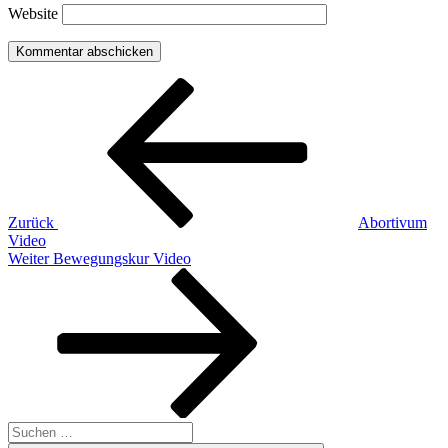
Website
Beitragsnavigation
Vorheriger
Beitrag
Zurück
Abortivum
Video
Nächster
Weiter
Bewegungskur Video
Beitrag
Suchen
nach: