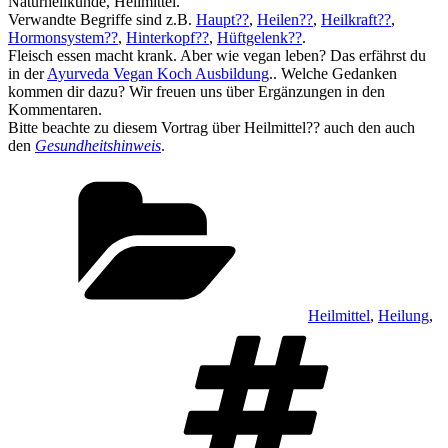
Naturheilkunde, Heilmittel.
Verwandte Begriffe sind z.B.
Haupt??
,
Heilen??
,
Heilkraft??
,
Hormonsystem??
,
Hinterkopf??
,
Hüftgelenk??
.
Fleisch essen macht krank. Aber wie vegan leben? Das erfährst du
in der
Ayurveda Vegan Koch Ausbildung
.. Welche Gedanken
kommen dir dazu? Wir freuen uns über Ergänzungen in den
Kommentaren.
Bitte beachte zu diesem Vortrag über Heilmittel?? auch den auch
den
Gesundheitshinweis
.
Kategorien
Heilmittel
,
Heilung
,
Schlag