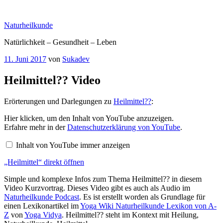
Zum
Inhalt
Naturheilkunde
springen
Natürlichkeit – Gesundheit – Leben
Veröffentlicht
11. Juni 2017
von
Sukadev
am
Heilmittel?? Video
Erörterungen und Darlegungen zu
Heilmittel??
:
„Heilmittel“
Hier klicken, um den Inhalt von YouTube anzuzeigen.
von
Erfahre mehr in der
Datenschutzerklärung von YouTube
.
YouTube
anzeigen
Inhalt von YouTube immer anzeigen
„Heilmittel“ direkt öffnen
Simple und komplexe Infos zum Thema Heilmittel?? in diesem
Video Kurzvortrag. Dieses Video gibt es auch als Audio im
Naturheilkunde Podcast
. Es ist erstellt worden als Grundlage für
einen Lexikonartikel im
Yoga Wiki Naturheilkunde Lexikon von A-
Z
von
Yoga Vidya
. Heilmittel?? steht im Kontext mit Heilung,