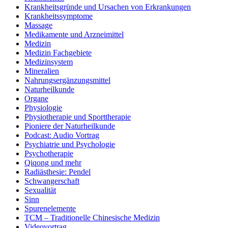
Krankheitsgründe und Ursachen von Erkrankungen
Krankheitssymptome
Massage
Medikamente und Arzneimittel
Medizin
Medizin Fachgebiete
Medizinsystem
Mineralien
Nahrungsergänzungsmittel
Naturheilkunde
Organe
Physiologie
Physiotherapie und Sporttherapie
Pioniere der Naturheilkunde
Podcast: Audio Vortrag
Psychiatrie und Psychologie
Psychotherapie
Qiqong und mehr
Radiästhesie: Pendel
Schwangerschaft
Sexualität
Sinn
Spurenelemente
TCM – Traditionelle Chinesische Medizin
Videovortrag