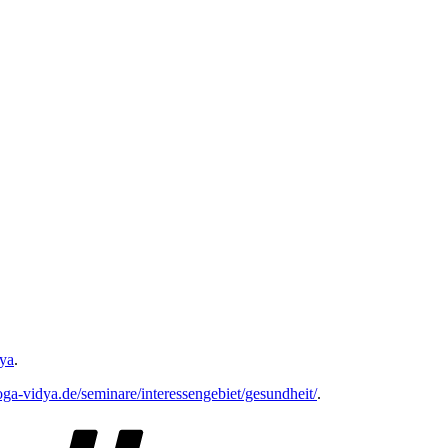
ya
.
ga-vidya.de/seminare/interessengebiet/gesundheit/
.
Schlagwörter