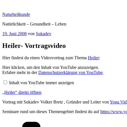
Zum
Inhalt
Naturheilkunde
springen
Natürlichkeit – Gesundheit – Leben
Veröffentlicht
19. Juni 2008
von
Sukadev
am
Heiler- Vortragsvideo
Hier findest du einen Videovortrag zum Thema
Heiler
:
„Heiler“
Hier klicken, um den Inhalt von YouTube anzuzeigen.
von
Erfahre mehr in der
Datenschutzerklärung von YouTube
.
YouTube
anzeigen
Inhalt von YouTube immer anzeigen
„Heiler“ direkt öffnen
Vortrag mit Sukadev Volker Bretz , Gründer und Leiter von
Yoga Vid
Seminare rund um dieses Themengebiet findest du auf
https://www.yo
Kategorien