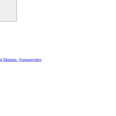
o
nd Mantras- Vortragsvideo