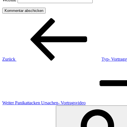
Beitragsnavigation
Vorheriger
Beitrag
Zurück
Typ- Vortrags
Nächster
Beitrag
Weiter
Panikattacken Ursachen- Vortragsvideo
Suchen
nach: