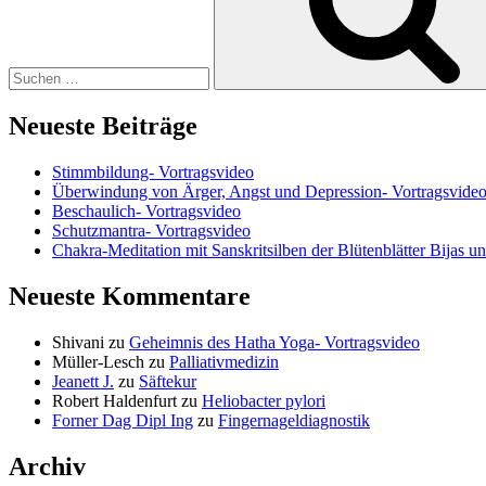
Neueste Beiträge
Stimmbildung- Vortragsvideo
Überwindung von Ärger, Angst und Depression- Vortragsvide
Beschaulich- Vortragsvideo
Schutzmantra- Vortragsvideo
Chakra-Meditation mit Sanskritsilben der Blütenblätter Bijas u
Neueste Kommentare
Shivani
zu
Geheimnis des Hatha Yoga- Vortragsvideo
Müller-Lesch
zu
Palliativmedizin
Jeanett J.
zu
Säftekur
Robert Haldenfurt
zu
Heliobacter pylori
Forner Dag Dipl Ing
zu
Fingernageldiagnostik
Archiv