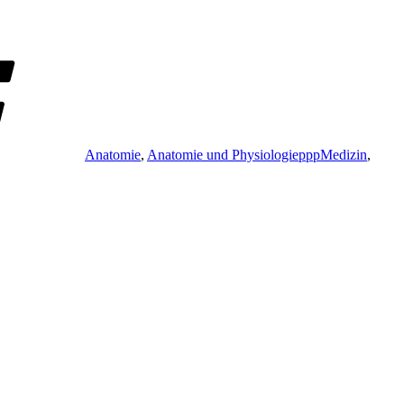
Schlagwörter
Anatomie
,
Anatomie und PhysiologiepppMedizin
,