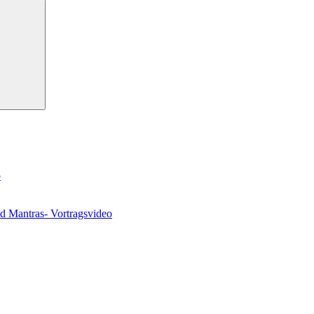
Suchen
o
nd Mantras- Vortragsvideo