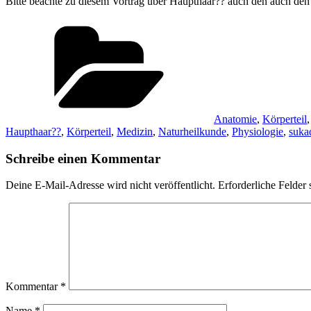
Bitte beachte zu diesem Vortrag über Haupthaar?? auch den auch de
Kategorien
Anatomie
,
Körperteil
Haupthaar??
,
Körperteil
,
Medizin
,
Naturheilkunde
,
Physiologie
,
suka
Schreibe einen Kommentar
Deine E-Mail-Adresse wird nicht veröffentlicht.
Erforderliche Felder 
Kommentar
*
Name
*