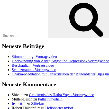
Suchen
nach:
Neueste Beiträge
Stimmbildung- Vortragsvideo
Überwindung von Ärger, Angst und Depression- Vortragsvide
Beschaulich- Vortragsvideo
Schutzmantra- Vortragsvideo
Chakra-Meditation mit Sanskritsilben der Blütenblätter Bijas u
Neueste Kommentare
Shivani
zu
Geheimnis des Hatha Yoga- Vortragsvideo
Müller-Lesch
zu
Palliativmedizin
Jeanett J.
zu
Säftekur
Robert Haldenfurt
zu
Heliobacter pylori