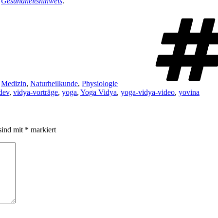
n
Gesundheitshinweis
.
,
Medizin
,
Naturheilkunde
,
Physiologie
dev
,
vidya-vorträge
,
yoga
,
Yoga Vidya
,
yoga-vidya-video
,
yovina
sind mit
*
markiert