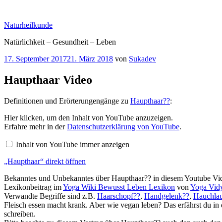
Zum
Inhalt
Naturheilkunde
springen
Natürlichkeit – Gesundheit – Leben
Veröffentlicht
17. September 2017
21. März 2018
von
Sukadev
am
Haupthaar Video
Definitionen und Erörterungengänge zu
Haupthaar??
:
„Haupthaar“
Hier klicken, um den Inhalt von YouTube anzuzeigen.
von
Erfahre mehr in der
Datenschutzerklärung von YouTube
.
YouTube
anzeigen
Inhalt von YouTube immer anzeigen
„Haupthaar“ direkt öffnen
Bekanntes und Unbekanntes über Haupthaar?? in diesem Youtube Vide
Lexikonbeitrag im
Yoga Wiki Bewusst Leben Lexikon
von
Yoga Vid
Verwandte Begriffe sind z.B.
Haarschopf??
,
Handgelenk??
,
Hauchlau
Fleisch essen macht krank. Aber wie vegan leben? Das erfährst du in
schreiben.