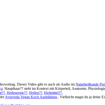
ovortrag. Dieses Video gibt es auch als Audio im
Naturheilkunde Pod
ya
. Haupthaar?? steht im Kontext mit Körperteil, Anatomie, Physiologi
t??
,
Heilenergie??
,
Heilen??
,
Heilmittel??
.
 der
Ayurveda Vegan Koch Ausbildung
.. Vielleicht magst du ja deine