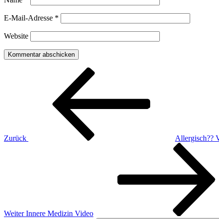
E-Mail-Adresse
*
Website
Beitragsnavigation
Vorheriger
Beitrag
Zurück
Allergisch?? 
Nächster
Beitrag
Weiter
Innere Medizin Video