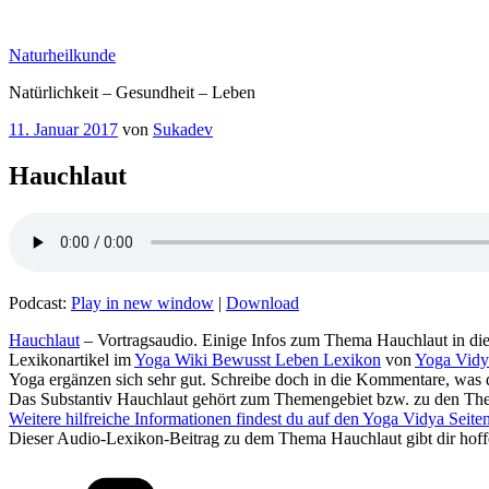
Zum
Inhalt
Naturheilkunde
springen
Natürlichkeit – Gesundheit – Leben
Veröffentlicht
11. Januar 2017
von
Sukadev
am
Hauchlaut
Podcast:
Play in new window
|
Download
– Vortrags
Lexikonartikel im
Yoga Wiki Bewusst Leben Lexikon
von
Yoga Vidy
Yoga ergänzen sich sehr gut. Schreibe doch in die Kommentare, was di
Das Substantiv Hauchlaut‏‎ gehört zum Themengebie
Weitere hilfreiche Informationen findest du auf den Yoga Vidya Seite
Dieser Audio-Lexikon-Beitra
Kategorien