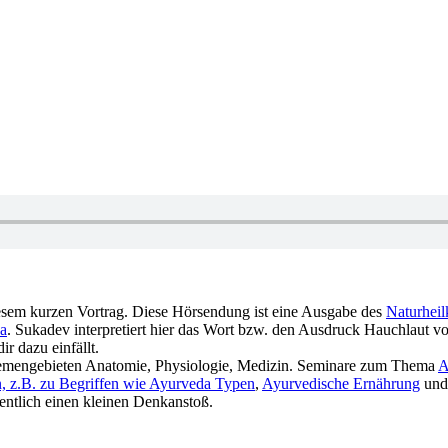
audio. Einige Infos zum Thema Hauchlaut‏‎ in diesem kurzen Vortrag. Diese Hörsendung ist eine Ausgabe des
Naturheil
a
. Sukadev interpreti
r dazu einfällt.
t bzw. zu den Themengebieten Anatomie, Physiologie, Medizin. Seminare zum Thema
A
n, z.B. zu Begriffen wie
Ayurveda Typen
,
Ayurvedische Ernährung
un
g zu dem Thema Hauchlaut‏‎ gibt dir hoffentlich einen kleinen Denkanstoß.