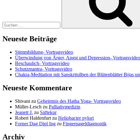
Neueste Beiträge
Stimmbildung- Vortragsvideo
Überwindung von Ärger, Angst und Depression- Vortragsvide
Beschaulich- Vortragsvideo
Schutzmantra- Vortragsvideo
Chakra-Meditation mit Sanskritsilben der Blütenblätter Bijas u
Neueste Kommentare
Shivani
zu
Geheimnis des Hatha Yoga- Vortragsvideo
Müller-Lesch
zu
Palliativmedizin
Jeanett J.
zu
Säftekur
Robert Haldenfurt
zu
Heliobacter pylori
Forner Dag Dipl Ing
zu
Fingernageldiagnostik
Archiv