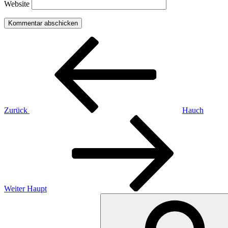
Website
Beitragsnavigation
Vorheriger
Beitrag
Zurück
Hauch
Nächster
Beitrag
Weiter
Haupt
Suchen
nach: