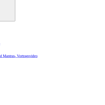
o
nd Mantras- Vortragsvideo