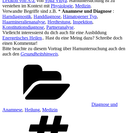
Lexikon von A-Z
von
Yoga Vidya
. Harnuntersuchung ist zu
verstehen im Kontext mit
Physiologie
,
Medizin
.
Verwandte Begriffe sind z.B. *
Anamnese und Diagnose
:
Harndiagnostik
,
Handdiagnose
,
Hämatogener Typ
,
Haarmineralienanalyse
,
Herdtestung
,
Inspektion
,
Konstitutionsdiagnose
,
Partneranalyse
.
Vielleicht interessierst du dich auch für eine Ausbildung
Energetisches Heilen
.. Hast du eine Meing dazu? Schreibe doch
einen Kommentar!
Bitte beachte zu diesem Vortrag über Harnuntersuchung auch den
auch den
Gesundheitshinweis
.
Kategorien
Diagnose und
Anamnese
,
Heilung
,
Medizin
Schlagwörter