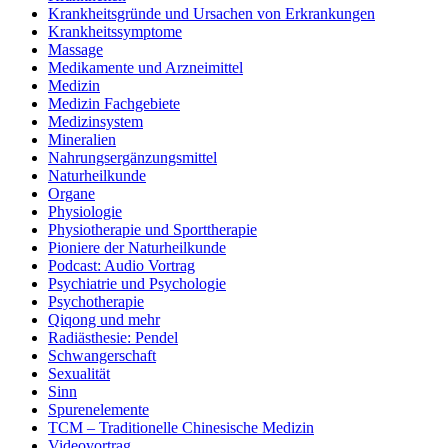
Krankheitsgründe und Ursachen von Erkrankungen
Krankheitssymptome
Massage
Medikamente und Arzneimittel
Medizin
Medizin Fachgebiete
Medizinsystem
Mineralien
Nahrungsergänzungsmittel
Naturheilkunde
Organe
Physiologie
Physiotherapie und Sporttherapie
Pioniere der Naturheilkunde
Podcast: Audio Vortrag
Psychiatrie und Psychologie
Psychotherapie
Qiqong und mehr
Radiästhesie: Pendel
Schwangerschaft
Sexualität
Sinn
Spurenelemente
TCM – Traditionelle Chinesische Medizin
Videovortrag