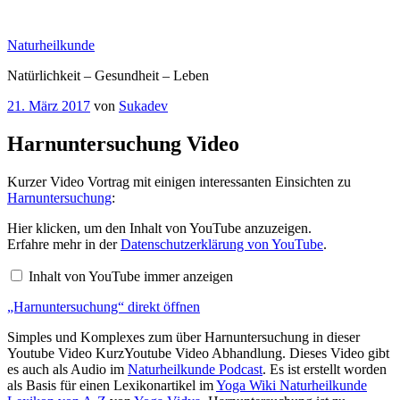
Zum
Inhalt
Naturheilkunde
springen
Natürlichkeit – Gesundheit – Leben
Veröffentlicht
21. März 2017
von
Sukadev
am
Harnuntersuchung Video
Kurzer Video Vortrag mit einigen interessanten Einsichten zu
Harnuntersuchung
:
„Harnuntersuchung“
Hier klicken, um den Inhalt von YouTube anzuzeigen.
von
Erfahre mehr in der
Datenschutzerklärung von YouTube
.
YouTube
anzeigen
Inhalt von YouTube immer anzeigen
„Harnuntersuchung“ direkt öffnen
Simples und Komplexes zum über Harnuntersuchung in dieser
Youtube Video KurzYoutube Video Abhandlung. Dieses Video gibt
es auch als Audio im
Naturheilkunde Podcast
. Es ist erstellt worden
als Basis für einen Lexikonartikel im
Yoga Wiki Naturheilkunde