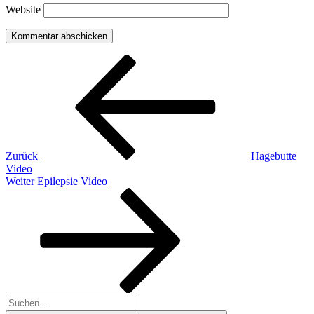
Website
Beitragsnavigation
Vorheriger
Beitrag
Zurück
Hagebutte
Video
Nächster
Weiter
Epilepsie Video
Beitrag
Suchen
nach: