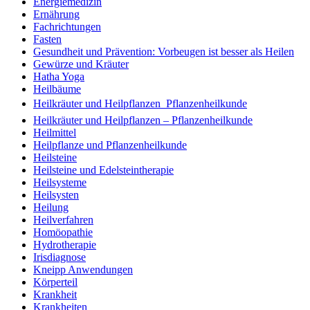
Energiemedizin
Ernährung
Fachrichtungen
Fasten
Gesundheit und Prävention: Vorbeugen ist besser als Heilen
Gewürze und Kräuter
Hatha Yoga
Heilbäume
Heilkräuter und Heilpflanzen  Pflanzenheilkunde
Heilkräuter und Heilpflanzen – Pflanzenheilkunde
Heilmittel
Heilpflanze und Pflanzenheilkunde
Heilsteine
Heilsteine und Edelsteintherapie
Heilsysteme
Heilsysten
Heilung
Heilverfahren
Homöopathie
Hydrotherapie
Irisdiagnose
Kneipp Anwendungen
Körperteil
Krankheit
Krankheiten