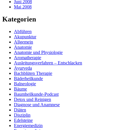
Juni 2008
Mai 2008
Kategorien
Abführen
Akupunktur
Allgemein
Anatomie
Anatomie und Physiologie
Aromatherapie
Ausleitungsverfahren – Entschlacken
Ayurveda
Bachblüten Therapie
Bäderheilkunde
Balneologie
Bäume
Baumheilkunde-Podcast
Detox und Reinigen
Diagnose und Anamnese
Diäten
Disziplin
Edelsteine
Energiemedizin