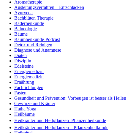
Aromatherapie
Ausleitungsverfahren – Entschlacken
Ayurveda
Bachblüten Therapie
Bäderheilkunde
Balneologie
Bäume
Baumheilkunde-Podcast
Detox und Reinigen
Diagnose und Anamnese
Diäten
Disziplin
Edelsteine
Energiemedizin
Energiemedizin
Ernährung
Fachrichtungen
Fasten
Gesundheit und Prävention: Vorbeugen ist besser als Heilen
Gewürze und Kräuter
Hatha Yoga
Heilbäume
Heilkräuter und Heilpflanzen  Pflanzenheilkunde
Heilkräuter und Heilpflanzen – Pflanzenheilkunde
Heilmittel