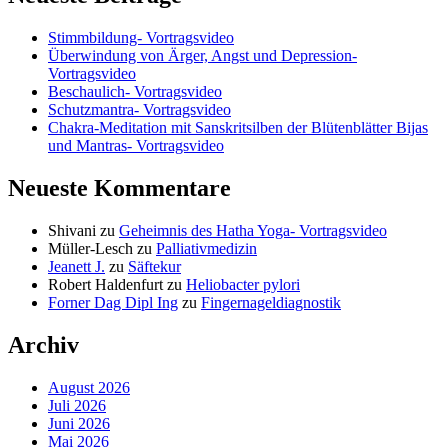
Stimmbildung- Vortragsvideo
Überwindung von Ärger, Angst und Depression-
Vortragsvideo
Beschaulich- Vortragsvideo
Schutzmantra- Vortragsvideo
Chakra-Meditation mit Sanskritsilben der Blütenblätter Bijas
und Mantras- Vortragsvideo
Neueste Kommentare
Shivani
zu
Geheimnis des Hatha Yoga- Vortragsvideo
Müller-Lesch
zu
Palliativmedizin
Jeanett J.
zu
Säftekur
Robert Haldenfurt
zu
Heliobacter pylori
Forner Dag Dipl Ing
zu
Fingernageldiagnostik
Archiv
August 2026
Juli 2026
Juni 2026
Mai 2026