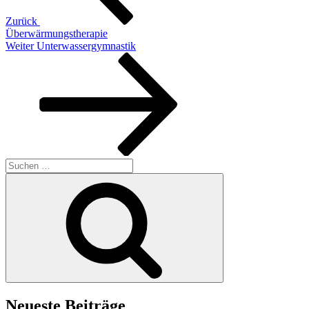
Zurück
Überwärmungstherapie
Nächster
Weiter
Unterwassergymnastik
Beitrag
Suchen
nach:
Suchen
Neueste Beiträge