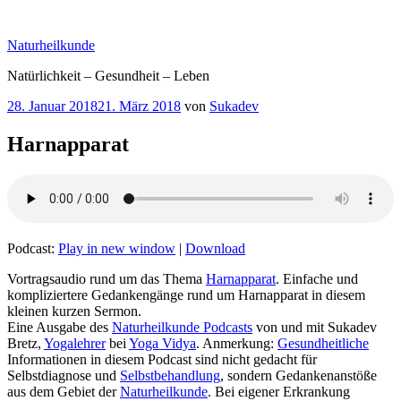
Zum
Inhalt
Naturheilkunde
springen
Natürlichkeit – Gesundheit – Leben
Veröffentlicht
28. Januar 2018
21. März 2018
von
Sukadev
am
Harnapparat
Podcast:
Play in new window
|
Download
Vortragsaudio rund um das Thema
Harnapparat
. Einfache und
kompliziertere Gedankengänge rund um Harnapparat in diesem
kleinen kurzen Sermon.
Eine Ausgabe des
Naturheilkunde Podcasts
von und mit Sukadev
Bretz,
Yogalehrer
bei
Yoga Vidya
. Anmerkung:
Gesundheitliche
Informationen in diesem Podcast sind nicht gedacht für
Selbstdiagnose und
Selbstbehandlung
, sondern Gedankenanstöße
aus dem Gebiet der
Naturheilkunde
. Bei eigener Erkrankung