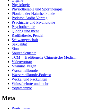
Organe
Physiologie
Physiotherapie und Sporttherapie
Pioniere der Naturheilkunde
Podcast: Audio Vortrag
Psychiatrie und Psychologie
Psychotherapie
Qiqong und mehr
Radiästhesie: Pendel
Schwangerschaft
Sexualität
Sinn
Spurenelemente
TCM – Traditionelle Chinesische Medizin
Videovortrag
Vitamine Vegan
Wasserheilkunde
Wasserheilkunde-Podcast
Wickel und Packungen
Wünschelrute und mehr
Yogatherapie
Meta
Registrieren