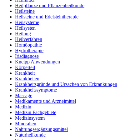
Heilpflanze und Pflanzenheilkunde
Heilsteine
Heilsteine und Edelsteintherapie
Heilsysteme
Heilsysten
Heilung
Heilverfahren
Homöopathie
Hydrotherapie
Irisdiagnose
Kneipp Anwendungen
Körperteil
Krankheit
Krankheiten
Krankheitsgründe und Ursachen von Erkrankungen
Krankheitssymptome
Massage
Medikamente und Arzneimittel
Medizin
Medizin Fachgebiete
Medizinsystem
Mineralien
Nahrungsergänzungsmittel
Naturheilkunde