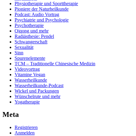
Physiotherapie und Sporttherapie
Pioniere der Naturheilkunde
Podcast: Audio Vortrag
Psychiatrie und Psychologie
Psychotherapie
Qiqong und mehr
Radiästhesie: Pendel
Schwangerschaft
Sexualität
Sinn
Spurenelemente
TCM – Traditionelle Chinesische Medizin
Videovortrag
Vitamine Vegan
Wasserheilkunde
Wasserheilkunde-Podcast
Wickel und Packungen
Wünschelrute und mehr
Yogatherapie
Meta
Registrieren
Anmelden