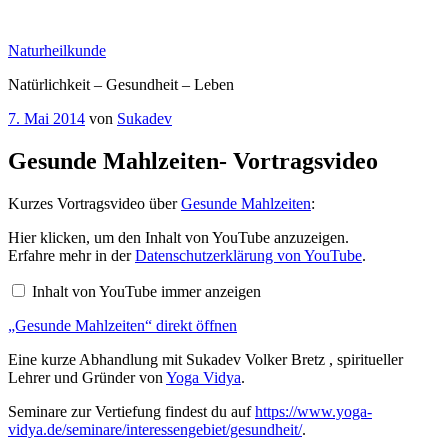
Zum
Inhalt
Naturheilkunde
springen
Natürlichkeit – Gesundheit – Leben
Veröffentlicht
7. Mai 2014
von
Sukadev
am
Gesunde Mahlzeiten- Vortragsvideo
Kurzes Vortragsvideo über
Gesunde Mahlzeiten
:
„Gesunde
Hier klicken, um den Inhalt von YouTube anzuzeigen.
Mahlzeiten“
Erfahre mehr in der
Datenschutzerklärung von YouTube
.
von
YouTube
Inhalt von YouTube immer anzeigen
anzeigen
„Gesunde Mahlzeiten“ direkt öffnen
Eine kurze Abhandlung mit Sukadev Volker Bretz , spiritueller
Lehrer und Gründer von
Yoga Vidya
.
Seminare zur Vertiefung findest du auf
https://www.yoga-
vidya.de/seminare/interessengebiet/gesundheit/
.