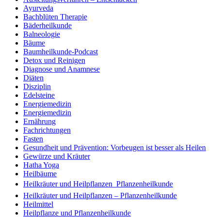
Ayurveda
Bachblüten Therapie
Bäderheilkunde
Balneologie
Bäume
Baumheilkunde-Podcast
Detox und Reinigen
Diagnose und Anamnese
Diäten
Disziplin
Edelsteine
Energiemedizin
Energiemedizin
Ernährung
Fachrichtungen
Fasten
Gesundheit und Prävention: Vorbeugen ist besser als Heilen
Gewürze und Kräuter
Hatha Yoga
Heilbäume
Heilkräuter und Heilpflanzen  Pflanzenheilkunde
Heilkräuter und Heilpflanzen – Pflanzenheilkunde
Heilmittel
Heilpflanze und Pflanzenheilkunde