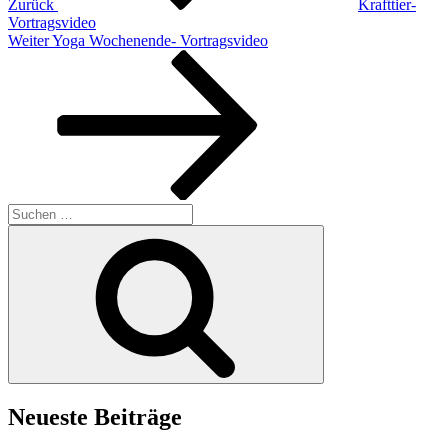
Zurück
Krafttier-
Vortragsvideo
Nächster
Weiter
Yoga Wochenende- Vortragsvideo
Beitrag
Suchen
nach:
Suchen
Neueste Beiträge