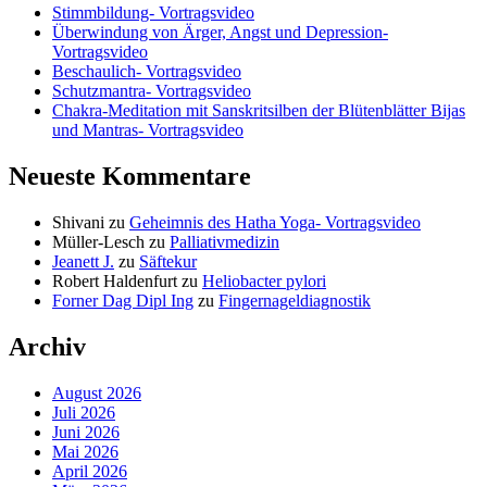
Stimmbildung- Vortragsvideo
Überwindung von Ärger, Angst und Depression-
Vortragsvideo
Beschaulich- Vortragsvideo
Schutzmantra- Vortragsvideo
Chakra-Meditation mit Sanskritsilben der Blütenblätter Bijas
und Mantras- Vortragsvideo
Neueste Kommentare
Shivani
zu
Geheimnis des Hatha Yoga- Vortragsvideo
Müller-Lesch
zu
Palliativmedizin
Jeanett J.
zu
Säftekur
Robert Haldenfurt
zu
Heliobacter pylori
Forner Dag Dipl Ing
zu
Fingernageldiagnostik
Archiv
August 2026
Juli 2026
Juni 2026
Mai 2026
April 2026