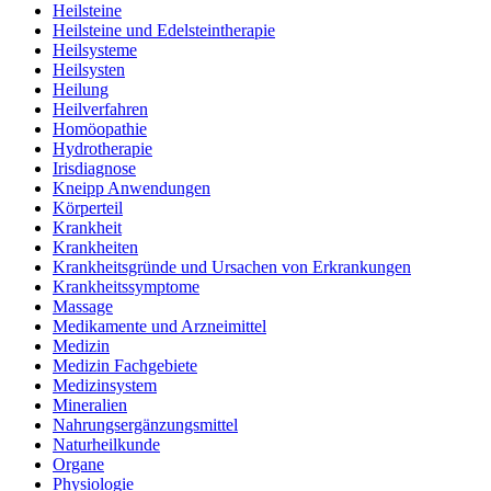
Heilsteine
Heilsteine und Edelsteintherapie
Heilsysteme
Heilsysten
Heilung
Heilverfahren
Homöopathie
Hydrotherapie
Irisdiagnose
Kneipp Anwendungen
Körperteil
Krankheit
Krankheiten
Krankheitsgründe und Ursachen von Erkrankungen
Krankheitssymptome
Massage
Medikamente und Arzneimittel
Medizin
Medizin Fachgebiete
Medizinsystem
Mineralien
Nahrungsergänzungsmittel
Naturheilkunde
Organe
Physiologie