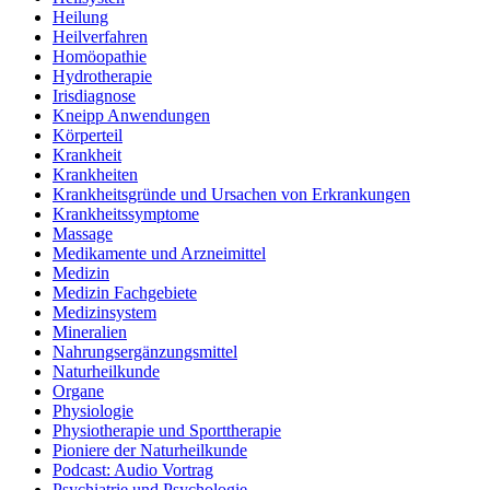
Heilung
Heilverfahren
Homöopathie
Hydrotherapie
Irisdiagnose
Kneipp Anwendungen
Körperteil
Krankheit
Krankheiten
Krankheitsgründe und Ursachen von Erkrankungen
Krankheitssymptome
Massage
Medikamente und Arzneimittel
Medizin
Medizin Fachgebiete
Medizinsystem
Mineralien
Nahrungsergänzungsmittel
Naturheilkunde
Organe
Physiologie
Physiotherapie und Sporttherapie
Pioniere der Naturheilkunde
Podcast: Audio Vortrag
Psychiatrie und Psychologie