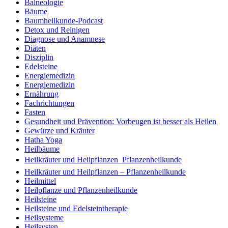
Balneologie
Bäume
Baumheilkunde-Podcast
Detox und Reinigen
Diagnose und Anamnese
Diäten
Disziplin
Edelsteine
Energiemedizin
Energiemedizin
Ernährung
Fachrichtungen
Fasten
Gesundheit und Prävention: Vorbeugen ist besser als Heilen
Gewürze und Kräuter
Hatha Yoga
Heilbäume
Heilkräuter und Heilpflanzen  Pflanzenheilkunde
Heilkräuter und Heilpflanzen – Pflanzenheilkunde
Heilmittel
Heilpflanze und Pflanzenheilkunde
Heilsteine
Heilsteine und Edelsteintherapie
Heilsysteme
Heilsysten