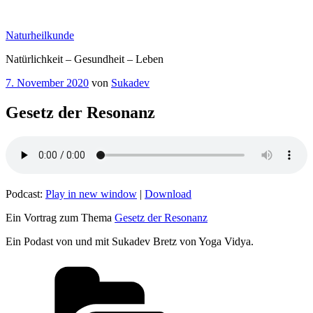
Zum
Inhalt
Naturheilkunde
springen
Natürlichkeit – Gesundheit – Leben
Veröffentlicht
7. November 2020
von
Sukadev
am
Gesetz der Resonanz
Podcast:
Play in new window
|
Download
Ein Vortrag zum Thema
Gesetz der Resonanz
Ein Podast von und mit Sukadev Bretz von Yoga Vidya.
Kategorien