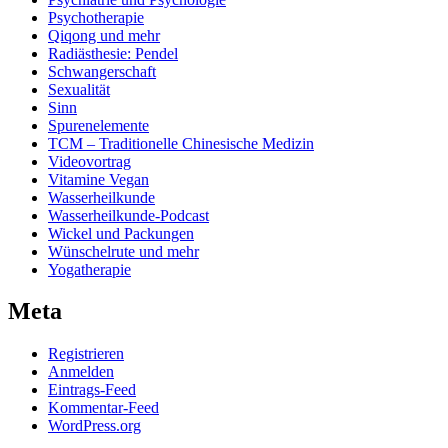
Psychotherapie
Qiqong und mehr
Radiästhesie: Pendel
Schwangerschaft
Sexualität
Sinn
Spurenelemente
TCM – Traditionelle Chinesische Medizin
Videovortrag
Vitamine Vegan
Wasserheilkunde
Wasserheilkunde-Podcast
Wickel und Packungen
Wünschelrute und mehr
Yogatherapie
Meta
Registrieren
Anmelden
Eintrags-Feed
Kommentar-Feed
WordPress.org