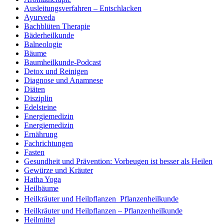
Ausleitungsverfahren – Entschlacken
Ayurveda
Bachblüten Therapie
Bäderheilkunde
Balneologie
Bäume
Baumheilkunde-Podcast
Detox und Reinigen
Diagnose und Anamnese
Diäten
Disziplin
Edelsteine
Energiemedizin
Energiemedizin
Ernährung
Fachrichtungen
Fasten
Gesundheit und Prävention: Vorbeugen ist besser als Heilen
Gewürze und Kräuter
Hatha Yoga
Heilbäume
Heilkräuter und Heilpflanzen  Pflanzenheilkunde
Heilkräuter und Heilpflanzen – Pflanzenheilkunde
Heilmittel