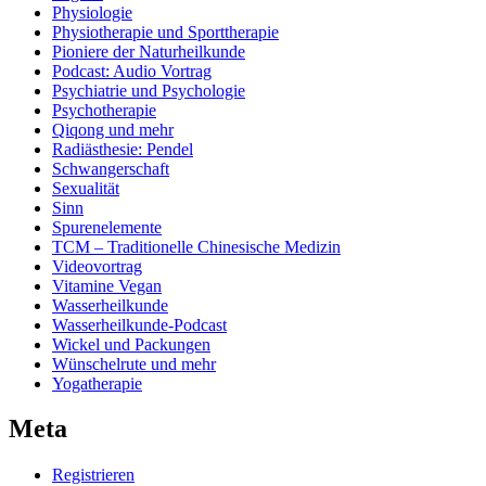
Physiologie
Physiotherapie und Sporttherapie
Pioniere der Naturheilkunde
Podcast: Audio Vortrag
Psychiatrie und Psychologie
Psychotherapie
Qiqong und mehr
Radiästhesie: Pendel
Schwangerschaft
Sexualität
Sinn
Spurenelemente
TCM – Traditionelle Chinesische Medizin
Videovortrag
Vitamine Vegan
Wasserheilkunde
Wasserheilkunde-Podcast
Wickel und Packungen
Wünschelrute und mehr
Yogatherapie
Meta
Registrieren