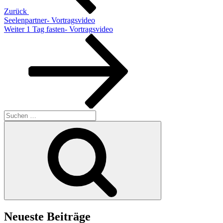
Zurück
Seelenpartner- Vortragsvideo
Nächster
Weiter
1 Tag fasten- Vortragsvideo
Beitrag
Suchen
nach:
Suchen
Neueste Beiträge