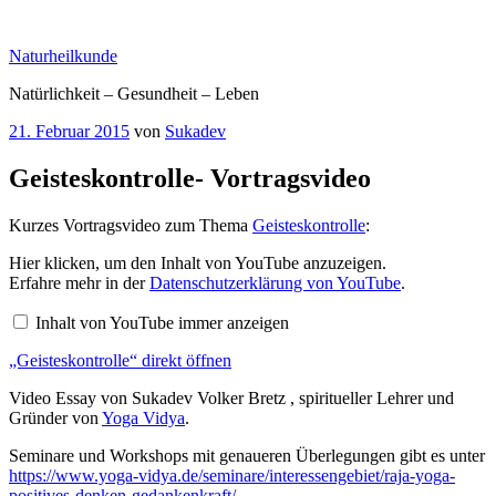
Zum
Inhalt
Naturheilkunde
springen
Natürlichkeit – Gesundheit – Leben
Veröffentlicht
21. Februar 2015
von
Sukadev
am
Geisteskontrolle- Vortragsvideo
Kurzes Vortragsvideo zum Thema
Geisteskontrolle
:
„Geisteskontrolle“
Hier klicken, um den Inhalt von YouTube anzuzeigen.
von
Erfahre mehr in der
Datenschutzerklärung von YouTube
.
YouTube
anzeigen
Inhalt von YouTube immer anzeigen
„Geisteskontrolle“ direkt öffnen
Video Essay von Sukadev Volker Bretz , spiritueller Lehrer und
Gründer von
Yoga Vidya
.
Seminare und Workshops mit genaueren Überlegungen gibt es unter
https://www.yoga-vidya.de/seminare/interessengebiet/raja-yoga-
positives-denken-gedankenkraft/
.