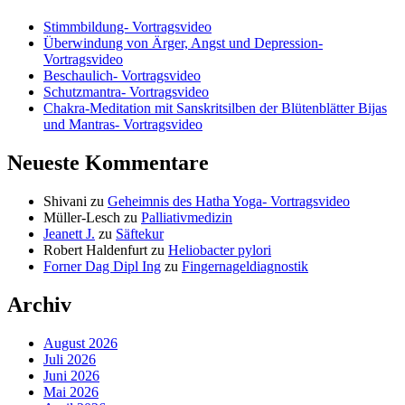
Stimmbildung- Vortragsvideo
Überwindung von Ärger, Angst und Depression-
Vortragsvideo
Beschaulich- Vortragsvideo
Schutzmantra- Vortragsvideo
Chakra-Meditation mit Sanskritsilben der Blütenblätter Bijas
und Mantras- Vortragsvideo
Neueste Kommentare
Shivani
zu
Geheimnis des Hatha Yoga- Vortragsvideo
Müller-Lesch
zu
Palliativmedizin
Jeanett J.
zu
Säftekur
Robert Haldenfurt
zu
Heliobacter pylori
Forner Dag Dipl Ing
zu
Fingernageldiagnostik
Archiv
August 2026
Juli 2026
Juni 2026
Mai 2026