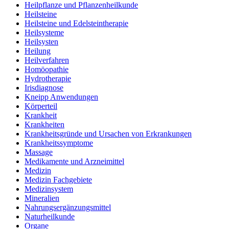
Heilpflanze und Pflanzenheilkunde
Heilsteine
Heilsteine und Edelsteintherapie
Heilsysteme
Heilsysten
Heilung
Heilverfahren
Homöopathie
Hydrotherapie
Irisdiagnose
Kneipp Anwendungen
Körperteil
Krankheit
Krankheiten
Krankheitsgründe und Ursachen von Erkrankungen
Krankheitssymptome
Massage
Medikamente und Arzneimittel
Medizin
Medizin Fachgebiete
Medizinsystem
Mineralien
Nahrungsergänzungsmittel
Naturheilkunde
Organe