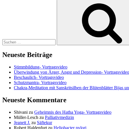
Suchen
nach:
Neueste Beiträge
Stimmbildung- Vortragsvideo
Überwindung von Ärger, Angst und Depression- Vortragsvide
Beschaulich- Vortragsvideo
Schutzmantra- Vortragsvideo
Chakra-Meditation mit Sanskritsilben der Blütenblätter Bijas u
Neueste Kommentare
Shivani
zu
Geheimnis des Hatha Yoga- Vortragsvideo
Müller-Lesch
zu
Palliativmedizin
Jeanett J.
zu
Säftekur
Robert Haldenfurt
zu
Heliobacter pylori