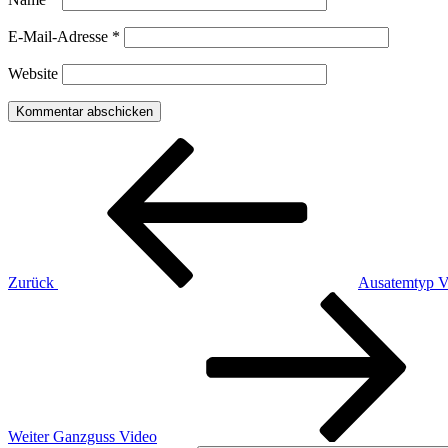
E-Mail-Adresse
*
Website
Beitragsnavigation
Vorheriger
Beitrag
Zurück
Ausatemtyp V
Nächster
Beitrag
Weiter
Ganzguss Video