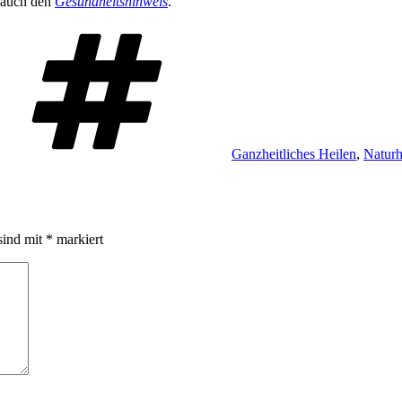
n auch den
Gesundheitshinweis
.
Schlagwörter
Ganzheitliches Heilen
,
Naturh
sind mit
*
markiert