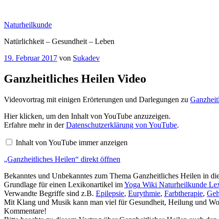
Zum
Inhalt
Naturheilkunde
springen
Natürlichkeit – Gesundheit – Leben
Veröffentlicht
19. Februar 2017
von
Sukadev
am
Ganzheitliches Heilen Video
Videovortrag mit einigen Erörterungen und Darlegungen zu
Ganzheit
„Ganzheitliches
Hier klicken, um den Inhalt von YouTube anzuzeigen.
Heilen“
Erfahre mehr in der
Datenschutzerklärung von YouTube
.
von
YouTube
Inhalt von YouTube immer anzeigen
anzeigen
„Ganzheitliches Heilen“ direkt öffnen
Bekanntes und Unbekanntes zum Thema Ganzheitliches Heilen in dies
Grundlage für einen Lexikonartikel im
Yoga Wiki Naturheilkunde Le
Verwandte Begriffe sind z.B.
Epilepsie
,
Eurythmie
,
Farbtherapie
,
Geh
Mit Klang und Musik kann man viel für Gesundheit, Heilung und Wohl
Kommentare!