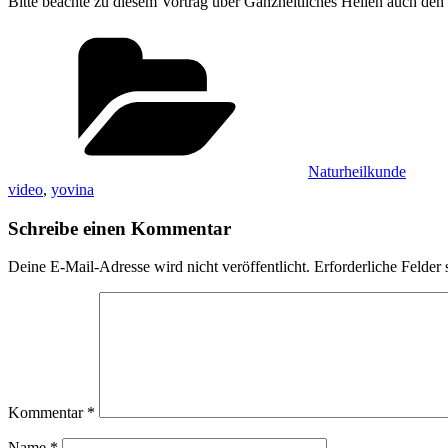
Bitte beachte zu diesem Vortrag über Ganzheitliches Heilen auch de
Kategorien
Naturheilkunde
video
,
yovina
Schreibe einen Kommentar
Deine E-Mail-Adresse wird nicht veröffentlicht.
Erforderliche Felder 
Kommentar
*
Name
*