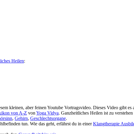
liches Heilen
:
em kleinen, aber feinen Youtube Vortragsvideo. Dieses Video gibt es
xikon von A-Z
von
Yoga Vidya
. Ganzheitliches Heilen ist zu verstehe
örsinn
,
Gehirn
,
Geschlechtsorgane
.
befinden tun. Wie das geht, erfährst du in einer
Klangtherapie Ausbi