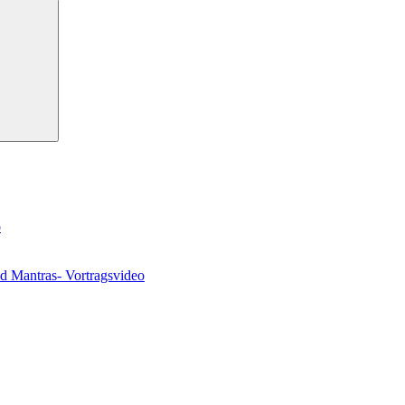
Suchen
o
nd Mantras- Vortragsvideo