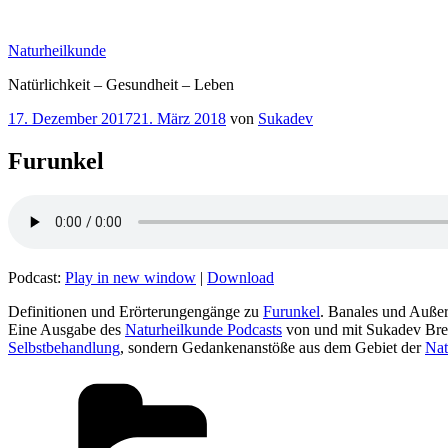
Zum
Inhalt
Naturheilkunde
springen
Natürlichkeit – Gesundheit – Leben
Veröffentlicht
17. Dezember 2017
21. März 2018
von
Sukadev
am
Furunkel
Podcast:
Play in new window
|
Download
Definitionen und Erörterungengänge zu
Furunkel
. Banales und Auße
Eine Ausgabe des
Naturheilkunde Podcasts
von und mit Sukadev Bre
Selbstbehandlung
, sondern Gedankenanstöße aus dem Gebiet der
Nat
Kategorien