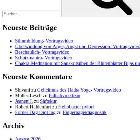
Neueste Beiträge
Stimmbildung- Vortragsvideo
Überwindung von Ärger, Angst und Depression- Vortragsvide
Beschaulich- Vortragsvideo
Schutzmantra- Vortragsvideo
Chakra-Meditation mit Sanskritsilben der Blütenblätter Bijas u
Neueste Kommentare
Shivani
zu
Geheimnis des Hatha Yoga- Vortragsvideo
Müller-Lesch
zu
Palliativmedizin
Jeanett J.
zu
Säftekur
Robert Haldenfurt
zu
Heliobacter pylori
Forner Dag Dipl Ing
zu
Fingernageldiagnostik
Archiv
August 2026