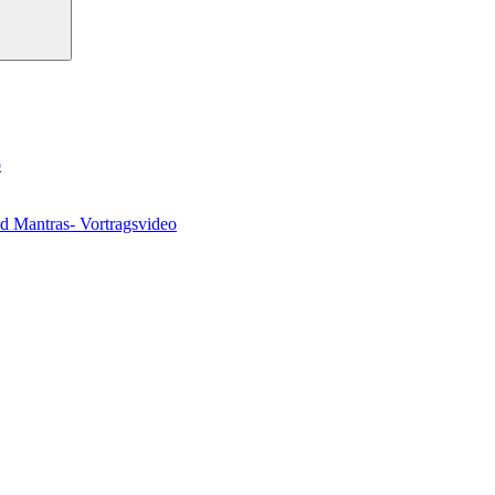
o
nd Mantras- Vortragsvideo