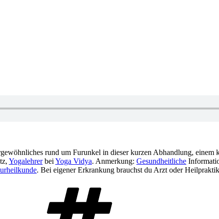
rgewöhnliches rund um Furunkel in dieser kurzen Abhandlung, einem k
tz,
Yogalehrer
bei
Yoga Vidya
. Anmerkung:
Gesundheitliche
Informatio
urheilkunde
. Bei eigener Erkrankung brauchst du Arzt oder Heilpraktik
Schlagwörter