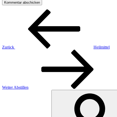
Beitragsnavigation
Vorheriger
Beitrag
Zurück
Heilmittel
Nächster
Beitrag
Weiter
Abstillen
Suchen
nach: