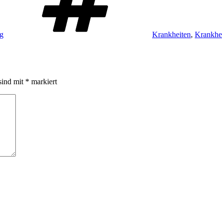
ag
Krankheiten
,
Krankhei
sind mit
*
markiert