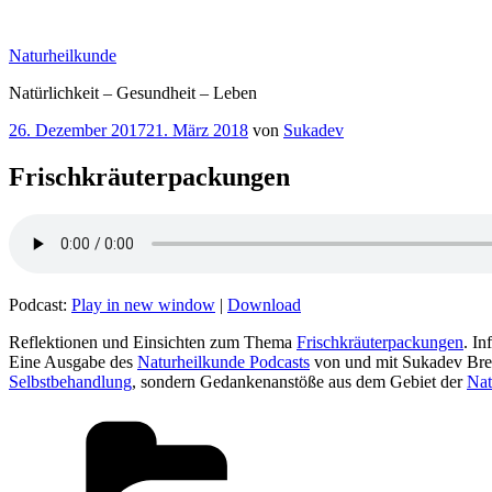
Zum
Inhalt
Naturheilkunde
springen
Natürlichkeit – Gesundheit – Leben
Veröffentlicht
26. Dezember 2017
21. März 2018
von
Sukadev
am
Frischkräuterpackungen
Podcast:
Play in new window
|
Download
Reflektionen und Einsichten zum Thema
Frischkräuterpackungen
. I
Eine Ausgabe des
Naturheilkunde Podcasts
von und mit Sukadev Bre
Selbstbehandlung
, sondern Gedankenanstöße aus dem Gebiet der
Nat
Kategorien