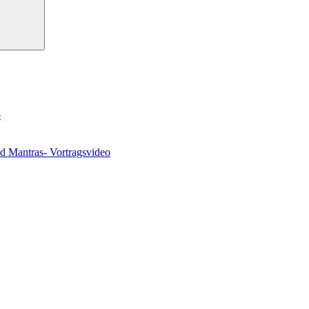
o
nd Mantras- Vortragsvideo