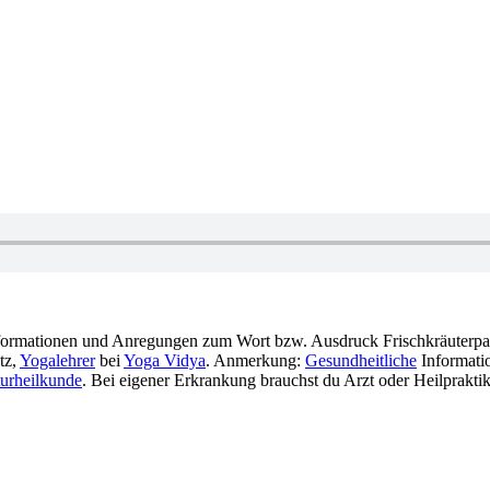
nformationen und Anregungen zum Wort bzw. Ausdruck Frischkräuterpac
tz,
Yogalehrer
bei
Yoga Vidya
. Anmerkung:
Gesundheitliche
Informatio
urheilkunde
. Bei eigener Erkrankung brauchst du Arzt oder Heilpraktik