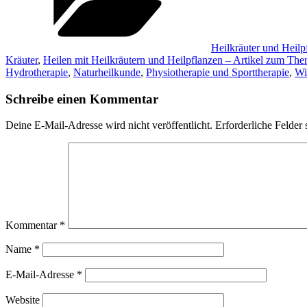
Heilkräuter und Heilp
Kräuter
,
Heilen mit Heilkräutern und Heilpflanzen – Artikel zum Th
Hydrotherapie
,
Naturheilkunde
,
Physiotherapie und Sporttherapie
,
Wi
Schreibe einen Kommentar
Deine E-Mail-Adresse wird nicht veröffentlicht.
Erforderliche Felder 
Kommentar
*
Name
*
E-Mail-Adresse
*
Website