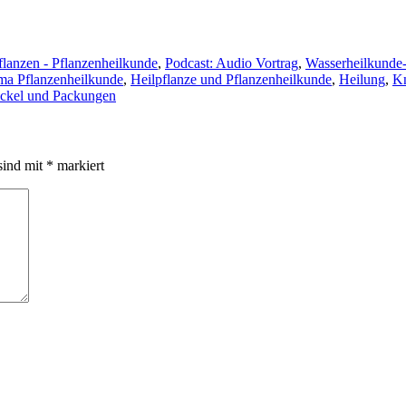
flanzen - Pflanzenheilkunde
,
Podcast: Audio Vortrag
,
Wasserheilkunde
ema Pflanzenheilkunde
,
Heilpflanze und Pflanzenheilkunde
,
Heilung
,
Kn
ckel und Packungen
sind mit
*
markiert