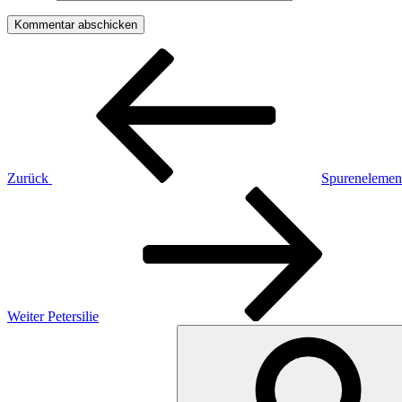
Beitragsnavigation
Vorheriger
Beitrag
Zurück
Spurenelemen
Nächster
Beitrag
Weiter
Petersilie
Suchen
nach: