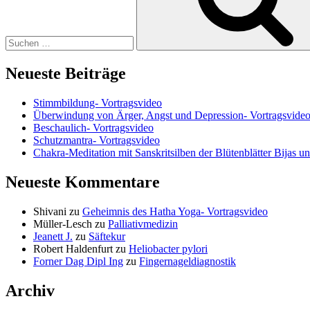
Neueste Beiträge
Stimmbildung- Vortragsvideo
Überwindung von Ärger, Angst und Depression- Vortragsvide
Beschaulich- Vortragsvideo
Schutzmantra- Vortragsvideo
Chakra-Meditation mit Sanskritsilben der Blütenblätter Bijas u
Neueste Kommentare
Shivani
zu
Geheimnis des Hatha Yoga- Vortragsvideo
Müller-Lesch
zu
Palliativmedizin
Jeanett J.
zu
Säftekur
Robert Haldenfurt
zu
Heliobacter pylori
Forner Dag Dipl Ing
zu
Fingernageldiagnostik
Archiv