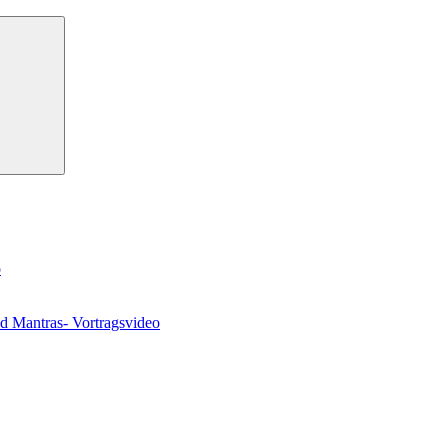
Suchen
o
nd Mantras- Vortragsvideo