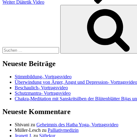
Weiter
Diätetik Video
Suchen
nach:
Neueste Beiträge
Stimmbildung- Vortragsvideo
Überwindung von Ärger, Angst und Depression- Vortragsvide
Beschaulich- Vortragsvideo
Schutzmantra- Vortragsvideo
Chakra-Meditation mit Sanskritsilben der Blütenblätter Bijas u
Neueste Kommentare
Shivani
zu
Geheimnis des Hatha Yoga- Vortragsvideo
Müller-Lesch
zu
Palliativmedizin
Jeanett J.
zu
Säftekur