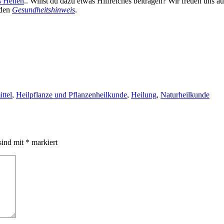
s Heilen
.. Willst du dazu etwas Hilfreiches beitragen? Wir freuen uns 
 den
Gesundheitshinweis
.
ttel
,
Heilpflanze und Pflanzenheilkunde
,
Heilung
,
Naturheilkunde
sind mit
*
markiert