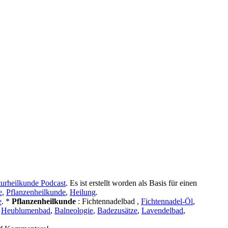
urheilkunde Podcast
. Es ist erstellt worden als Basis für einen
e
,
Pflanzenheilkunde
,
Heilung
.
e
. *
Pflanzenheilkunde
: Fichtennadelbad ,
Fichtennadel-Öl
,
,
Heublumenbad
,
Balneologie
,
Badezusätze
,
Lavendelbad
,