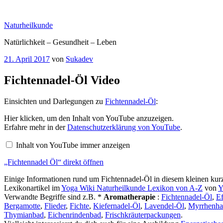
Zum
Inhalt
Naturheilkunde
springen
Natürlichkeit – Gesundheit – Leben
Veröffentlicht
21. April 2017
von
Sukadev
am
Fichtennadel-Öl Video
Einsichten und Darlegungen zu
Fichtennadel-Öl
:
„Fichtennadel
Hier klicken, um den Inhalt von YouTube anzuzeigen.
Öl“
Erfahre mehr in der
Datenschutzerklärung von YouTube
.
von
YouTube
Inhalt von YouTube immer anzeigen
anzeigen
„Fichtennadel Öl“ direkt öffnen
Einige Informationen rund um Fichtennadel-Öl in diesem kleinen kur
Lexikonartikel im
Yoga Wiki Naturheilkunde Lexikon von A-Z
von
Y
Verwandte Begriffe sind z.B. *
Aromatherapie
:
Fichtennadel-Öl
,
E
Bergamotte
,
Flieder
,
Fichte
,
Kiefernadel-Öl
,
Lavendel-Öl
,
Myrrhenha
Thymianbad
,
Eichenrindenbad
,
Frischkräuterpackungen
.