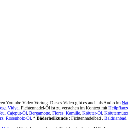
zen Youtube Video Vortrag. Dieses Video gibt es auch als Audio im
Nat
oga Vidya
. Fichtennadel-Öl ist zu verstehen im Kontext mit
Heilpflanz
feu
,
Cajeput-Öl
,
Bergamotte
,
Flores
,
Kamille
,
Kräuter-Öl
,
Kräutermütz
rz
,
Rosenholz-Öl
. *
Bäderheilkunde
: Fichtennadelbad ,
Baldrianbad