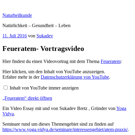
Zum
Inhalt
Naturheilkunde
springen
Natürlichkeit – Gesundheit – Leben
Veröffentlicht
11. Juli 2016
von
Sukadev
am
Feueratem- Vortragsvideo
Hier findest du einen Videovortrag mit dem Thema
Feueratem
:
„Feueratem“
Hier klicken, um den Inhalt von YouTube anzuzeigen.
von
Erfahre mehr in der
Datenschutzerklärung von YouTube
.
YouTube
anzeigen
Inhalt von YouTube immer anzeigen
„Feueratem“ direkt öffnen
Ein Video Essay mit und von Sukadev Bretz , Gründer von
Yoga
Vidya
.
Seminare rund um dieses Themengebiet sind zu finden auf
https://www.yoga-vidya.de/seminare/interessengebiet/atem-praxis/
.