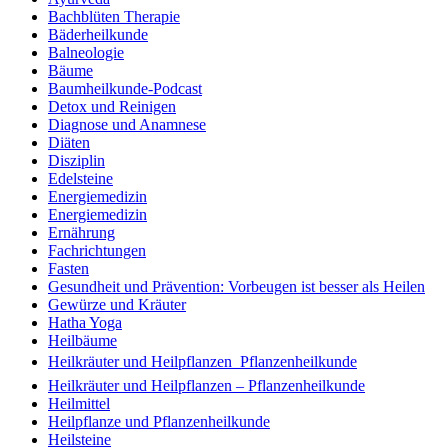
Bachblüten Therapie
Bäderheilkunde
Balneologie
Bäume
Baumheilkunde-Podcast
Detox und Reinigen
Diagnose und Anamnese
Diäten
Disziplin
Edelsteine
Energiemedizin
Energiemedizin
Ernährung
Fachrichtungen
Fasten
Gesundheit und Prävention: Vorbeugen ist besser als Heilen
Gewürze und Kräuter
Hatha Yoga
Heilbäume
Heilkräuter und Heilpflanzen  Pflanzenheilkunde
Heilkräuter und Heilpflanzen – Pflanzenheilkunde
Heilmittel
Heilpflanze und Pflanzenheilkunde
Heilsteine