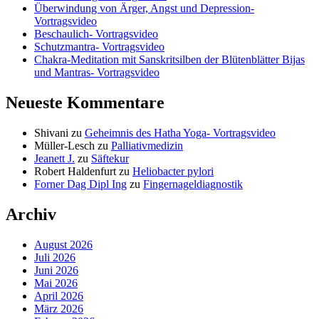
Überwindung von Ärger, Angst und Depression-
Vortragsvideo
Beschaulich- Vortragsvideo
Schutzmantra- Vortragsvideo
Chakra-Meditation mit Sanskritsilben der Blütenblätter Bijas
und Mantras- Vortragsvideo
Neueste Kommentare
Shivani
zu
Geheimnis des Hatha Yoga- Vortragsvideo
Müller-Lesch
zu
Palliativmedizin
Jeanett J.
zu
Säftekur
Robert Haldenfurt
zu
Heliobacter pylori
Forner Dag Dipl Ing
zu
Fingernageldiagnostik
Archiv
August 2026
Juli 2026
Juni 2026
Mai 2026
April 2026
März 2026