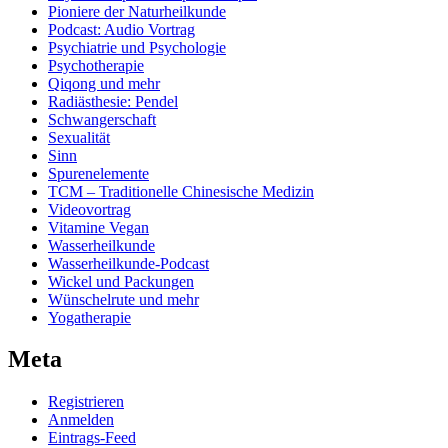
Pioniere der Naturheilkunde
Podcast: Audio Vortrag
Psychiatrie und Psychologie
Psychotherapie
Qiqong und mehr
Radiästhesie: Pendel
Schwangerschaft
Sexualität
Sinn
Spurenelemente
TCM – Traditionelle Chinesische Medizin
Videovortrag
Vitamine Vegan
Wasserheilkunde
Wasserheilkunde-Podcast
Wickel und Packungen
Wünschelrute und mehr
Yogatherapie
Meta
Registrieren
Anmelden
Eintrags-Feed