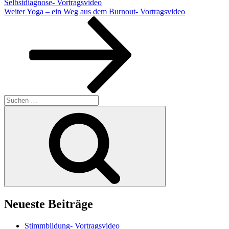
Selbstdiagnose- Vortragsvideo
Nächster
Weiter
Yoga – ein Weg aus dem Burnout- Vortragsvideo
Beitrag
Suchen
nach:
Suchen
Neueste Beiträge
Stimmbildung- Vortragsvideo