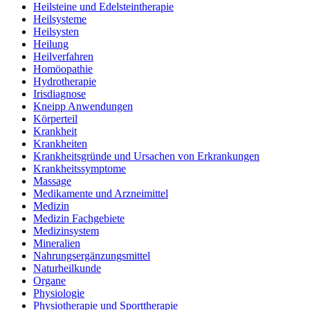
Heilsteine und Edelsteintherapie
Heilsysteme
Heilsysten
Heilung
Heilverfahren
Homöopathie
Hydrotherapie
Irisdiagnose
Kneipp Anwendungen
Körperteil
Krankheit
Krankheiten
Krankheitsgründe und Ursachen von Erkrankungen
Krankheitssymptome
Massage
Medikamente und Arzneimittel
Medizin
Medizin Fachgebiete
Medizinsystem
Mineralien
Nahrungsergänzungsmittel
Naturheilkunde
Organe
Physiologie
Physiotherapie und Sporttherapie