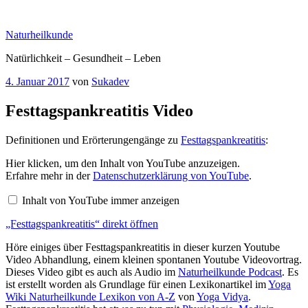
Zum
Inhalt
Naturheilkunde
springen
Natürlichkeit – Gesundheit – Leben
Veröffentlicht
4. Januar 2017
von
Sukadev
am
Festtagspankreatitis Video
Definitionen und Erörterungengänge zu
Festtagspankreatitis
:
„Festtagspankreatitis“
Hier klicken, um den Inhalt von YouTube anzuzeigen.
von
Erfahre mehr in der
Datenschutzerklärung von YouTube
.
YouTube
anzeigen
Inhalt von YouTube immer anzeigen
„Festtagspankreatitis“ direkt öffnen
Höre einiges über Festtagspankreatitis in dieser kurzen Youtube
Video Abhandlung, einem kleinen spontanen Youtube Videovortrag.
Dieses Video gibt es auch als Audio im
Naturheilkunde Podcast
. Es
ist erstellt worden als Grundlage für einen Lexikonartikel im
Yoga
Wiki Naturheilkunde Lexikon von A-Z
von
Yoga Vidya
.