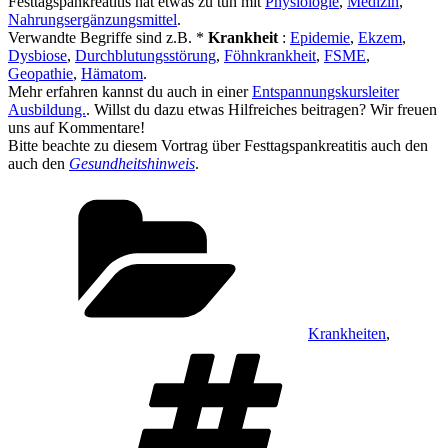
Festtagspankreatitis hat etwas zu tun mit
Physiologie
,
Medizin
,
Nahrungsergänzungsmittel
.
Verwandte Begriffe sind z.B. *
Krankheit
:
Epidemie
,
Ekzem
,
Dysbiose
,
Durchblutungsstörung
,
Föhnkrankheit
,
FSME
,
Geopathie
,
Hämatom
.
Mehr erfahren kannst du auch in einer
Entspannungskursleiter
Ausbildung.
. Willst du dazu etwas Hilfreiches beitragen? Wir freuen
uns auf Kommentare!
Bitte beachte zu diesem Vortrag über Festtagspankreatitis auch den
auch den
Gesundheitshinweis
.
Kategorien
Krankheiten
,
Schlagwörter