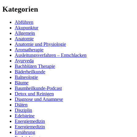
Kategorien
Abführen
Akupunktur
Allgemein
Anatomie
Anatomie und Physiologie
Aromatherapie
Ausleitungsverfahren – Entschlacken
Ayurveda
Bachblüten Therapie
Bäderheilkunde
Balneologie
Bäume
Baumheilkunde-Podcast
Detox und Reinigen
Diagnose und Anamnese
Diäten
Disziplin
Edelsteine
Energiemedizin
Energiemedizin
Ernährung