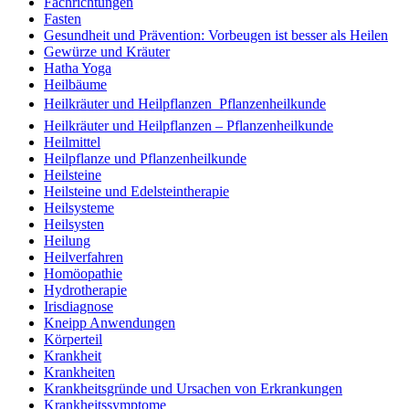
Fachrichtungen
Fasten
Gesundheit und Prävention: Vorbeugen ist besser als Heilen
Gewürze und Kräuter
Hatha Yoga
Heilbäume
Heilkräuter und Heilpflanzen  Pflanzenheilkunde
Heilkräuter und Heilpflanzen – Pflanzenheilkunde
Heilmittel
Heilpflanze und Pflanzenheilkunde
Heilsteine
Heilsteine und Edelsteintherapie
Heilsysteme
Heilsysten
Heilung
Heilverfahren
Homöopathie
Hydrotherapie
Irisdiagnose
Kneipp Anwendungen
Körperteil
Krankheit
Krankheiten
Krankheitsgründe und Ursachen von Erkrankungen
Krankheitssymptome