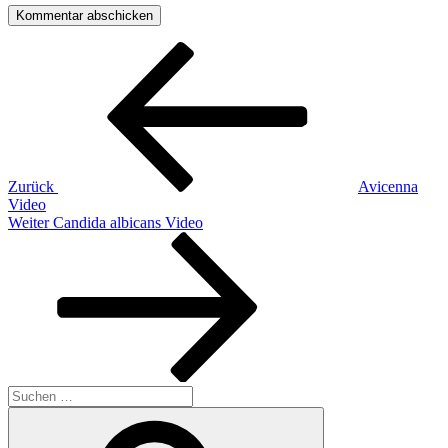
Beitragsnavigation
Vorheriger
Beitrag
Zurück
Avicenna
Video
Nächster
Weiter
Candida albicans Video
Beitrag
Suchen
nach:
Suchen