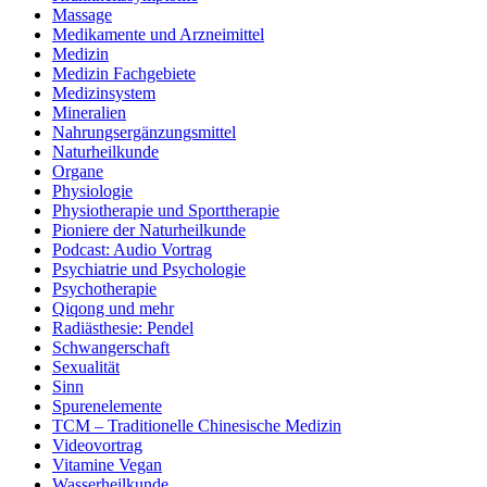
Massage
Medikamente und Arzneimittel
Medizin
Medizin Fachgebiete
Medizinsystem
Mineralien
Nahrungsergänzungsmittel
Naturheilkunde
Organe
Physiologie
Physiotherapie und Sporttherapie
Pioniere der Naturheilkunde
Podcast: Audio Vortrag
Psychiatrie und Psychologie
Psychotherapie
Qiqong und mehr
Radiästhesie: Pendel
Schwangerschaft
Sexualität
Sinn
Spurenelemente
TCM – Traditionelle Chinesische Medizin
Videovortrag
Vitamine Vegan
Wasserheilkunde