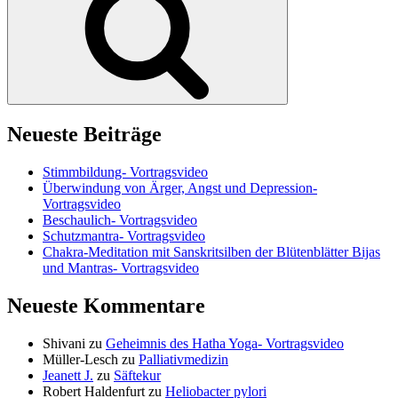
Neueste Beiträge
Stimmbildung- Vortragsvideo
Überwindung von Ärger, Angst und Depression-
Vortragsvideo
Beschaulich- Vortragsvideo
Schutzmantra- Vortragsvideo
Chakra-Meditation mit Sanskritsilben der Blütenblätter Bijas
und Mantras- Vortragsvideo
Neueste Kommentare
Shivani
zu
Geheimnis des Hatha Yoga- Vortragsvideo
Müller-Lesch
zu
Palliativmedizin
Jeanett J.
zu
Säftekur
Robert Haldenfurt
zu
Heliobacter pylori