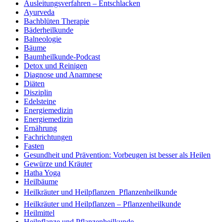
Ausleitungsverfahren – Entschlacken
Ayurveda
Bachblüten Therapie
Bäderheilkunde
Balneologie
Bäume
Baumheilkunde-Podcast
Detox und Reinigen
Diagnose und Anamnese
Diäten
Disziplin
Edelsteine
Energiemedizin
Energiemedizin
Ernährung
Fachrichtungen
Fasten
Gesundheit und Prävention: Vorbeugen ist besser als Heilen
Gewürze und Kräuter
Hatha Yoga
Heilbäume
Heilkräuter und Heilpflanzen  Pflanzenheilkunde
Heilkräuter und Heilpflanzen – Pflanzenheilkunde
Heilmittel
Heilpflanze und Pflanzenheilkunde