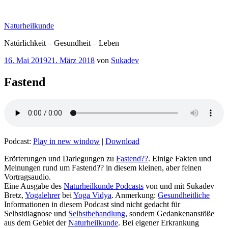
Zum
Inhalt
Naturheilkunde
springen
Natürlichkeit – Gesundheit – Leben
Veröffentlicht
16. Mai 2019
21. März 2018
von
Sukadev
am
Fastend
Podcast:
Play in new window
|
Download
Erörterungen und Darlegungen zu
Fastend??
. Einige Fakten und
Meinungen rund um Fastend?? in diesem kleinen, aber feinen
Vortragsaudio.
Eine Ausgabe des
Naturheilkunde Podcasts
von und mit Sukadev
Bretz,
Yogalehrer
bei
Yoga Vidya
. Anmerkung:
Gesundheitliche
Informationen in diesem Podcast sind nicht gedacht für
Selbstdiagnose und
Selbstbehandlung
, sondern Gedankenanstöße
aus dem Gebiet der
Naturheilkunde
. Bei eigener Erkrankung