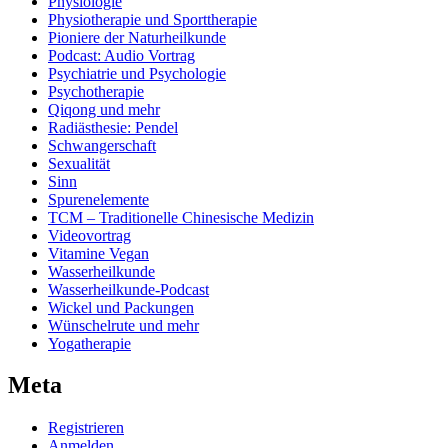
Physiologie
Physiotherapie und Sporttherapie
Pioniere der Naturheilkunde
Podcast: Audio Vortrag
Psychiatrie und Psychologie
Psychotherapie
Qiqong und mehr
Radiästhesie: Pendel
Schwangerschaft
Sexualität
Sinn
Spurenelemente
TCM – Traditionelle Chinesische Medizin
Videovortrag
Vitamine Vegan
Wasserheilkunde
Wasserheilkunde-Podcast
Wickel und Packungen
Wünschelrute und mehr
Yogatherapie
Meta
Registrieren
Anmelden