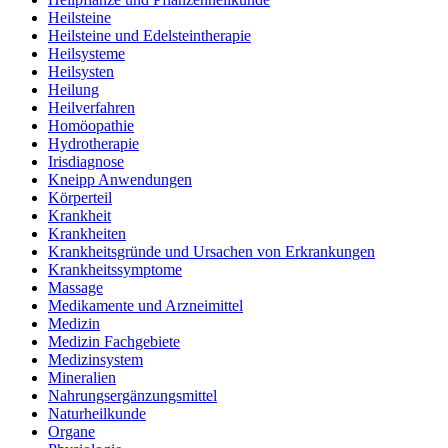
Heilsteine
Heilsteine und Edelsteintherapie
Heilsysteme
Heilsysten
Heilung
Heilverfahren
Homöopathie
Hydrotherapie
Irisdiagnose
Kneipp Anwendungen
Körperteil
Krankheit
Krankheiten
Krankheitsgründe und Ursachen von Erkrankungen
Krankheitssymptome
Massage
Medikamente und Arzneimittel
Medizin
Medizin Fachgebiete
Medizinsystem
Mineralien
Nahrungsergänzungsmittel
Naturheilkunde
Organe