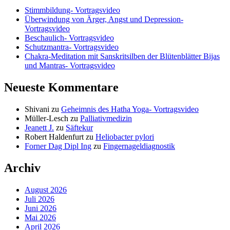
Stimmbildung- Vortragsvideo
Überwindung von Ärger, Angst und Depression-
Vortragsvideo
Beschaulich- Vortragsvideo
Schutzmantra- Vortragsvideo
Chakra-Meditation mit Sanskritsilben der Blütenblätter Bijas
und Mantras- Vortragsvideo
Neueste Kommentare
Shivani
zu
Geheimnis des Hatha Yoga- Vortragsvideo
Müller-Lesch
zu
Palliativmedizin
Jeanett J.
zu
Säftekur
Robert Haldenfurt
zu
Heliobacter pylori
Forner Dag Dipl Ing
zu
Fingernageldiagnostik
Archiv
August 2026
Juli 2026
Juni 2026
Mai 2026
April 2026