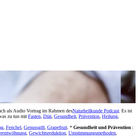
uch als Audio Vortrag im Rahmen des
Naturheilkunde Podcast
. Es ist
twas zu tun mit
Fasten
,
Diät
,
Gesundheit
,
Prävention
,
Heilung
,
ag
,
Fenchel
,
Genussgift
,
Grapefruit
. *
Gesundheit und Prävention
:
erentwöhnung
,
Gewichtsreduktion
,
Umstimmungsmethoden
,