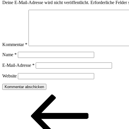
Deine E-Mail-Adresse wird nicht veröffentlicht.
Erforderliche Felder 
Kommentar
*
Name
*
E-Mail-Adresse
*
Website
Beitragsnavigation
Vorheriger
Beitrag