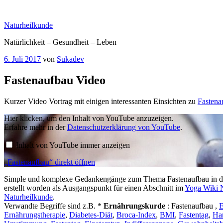
Zum
Inhalt
Naturheilkunde
springen
Natürlichkeit – Gesundheit – Leben
Veröffentlicht
6. Juli 2017
von
Sukadev
am
Fastenaufbau Video
Kurzer Video Vortrag mit einigen interessanten Einsichten zu
Fastena
„Fastenaufbau“
Hier klicken, um den Inhalt von YouTube anzuzeigen.
von
Erfahre mehr in der
Datenschutzerklärung von YouTube
.
YouTube
anzeigen
Inhalt von YouTube immer anzeigen
„Fastenaufbau“ direkt öffnen
Simple und komplexe Gedankengänge zum Thema Fastenaufbau in die
erstellt worden als Ausgangspunkt für einen Abschnitt im
Yoga Wiki 
Naturheilkunde
.
Verwandte Begriffe sind z.B. *
Ernährungskurde
: Fastenaufbau ,
E
Ernährungstherapie
,
Diabetes-Diät
,
Broca-Index
,
BMI
,
Fastentag
,
Har