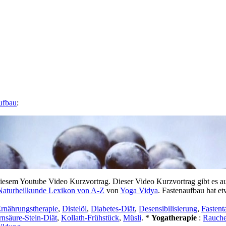
ufbau
:
sem Youtube Video Kurzvortrag. Dieser Video Kurzvortrag gibt es a
Naturheilkunde Lexikon von A-Z
von
Yoga Vidya
. Fastenaufbau hat e
rnährungstherapie
,
Distelöl
,
Diabetes-Diät
,
Desensibilisierung
,
Fastent
nsäure-Stein-Diät
,
Kollath-Frühstück
,
Müsli
. *
Yogatherapie
:
Rauch