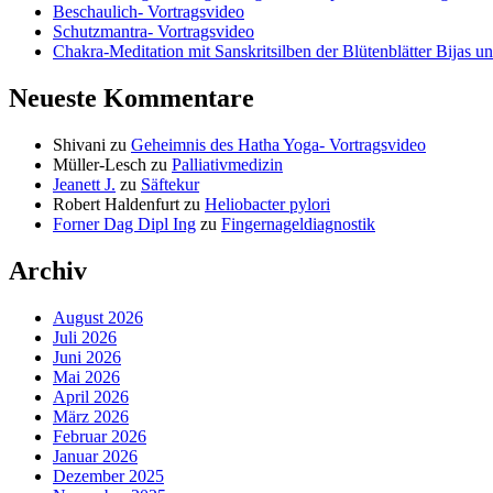
Beschaulich- Vortragsvideo
Schutzmantra- Vortragsvideo
Chakra-Meditation mit Sanskritsilben der Blütenblätter Bijas u
Neueste Kommentare
Shivani
zu
Geheimnis des Hatha Yoga- Vortragsvideo
Müller-Lesch
zu
Palliativmedizin
Jeanett J.
zu
Säftekur
Robert Haldenfurt
zu
Heliobacter pylori
Forner Dag Dipl Ing
zu
Fingernageldiagnostik
Archiv
August 2026
Juli 2026
Juni 2026
Mai 2026
April 2026
März 2026
Februar 2026
Januar 2026
Dezember 2025