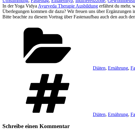
Umstimmung
,
Fastentag
,
Einatemtyp
,
Indifferenzzone
,
Gewohnheitsb
In der Yoga Vidya
Ayurveda Therapie Ausbildung
erfährst du mehr, 
Überlegungen kommen dir dazu? Wir freuen uns über Ergänzungen 
Bitte beachte zu diesem Vortrag über Fastenaufbau auch den auch de
Kategorien
Diäten
,
Ernährung
,
Fa
Schlagwörter
Diäten
,
Ernährung
,
Fa
Schreibe einen Kommentar