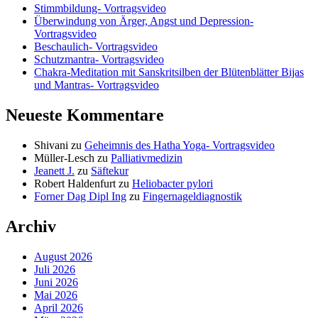
Stimmbildung- Vortragsvideo
Überwindung von Ärger, Angst und Depression-
Vortragsvideo
Beschaulich- Vortragsvideo
Schutzmantra- Vortragsvideo
Chakra-Meditation mit Sanskritsilben der Blütenblätter Bijas
und Mantras- Vortragsvideo
Neueste Kommentare
Shivani
zu
Geheimnis des Hatha Yoga- Vortragsvideo
Müller-Lesch
zu
Palliativmedizin
Jeanett J.
zu
Säftekur
Robert Haldenfurt
zu
Heliobacter pylori
Forner Dag Dipl Ing
zu
Fingernageldiagnostik
Archiv
August 2026
Juli 2026
Juni 2026
Mai 2026
April 2026