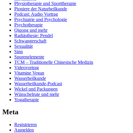
Physiotherapie und Sporttherapie
Pioniere der Naturheilkunde
Podcast: Audio Vortrag
Psychiatrie und Psychologie
Psychotherapie
Qiqong und mehr
Radiästhesie: Pendel
Schwangerschaft
Sexualität
Sinn
Spurenelemente
TCM – Traditionelle Chinesische Medizin
Videovortrag
Vitamine Vegan
Wasserheilkunde
Wasserheilkunde-Podcast
Wickel und Packungen
Wünschelrute und mehr
Yogatherapie
Meta
Registrieren
Anmelden