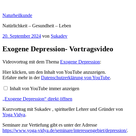
Zum
Inhalt
Naturheilkunde
springen
Natürlichkeit – Gesundheit – Leben
Veröffentlicht
20. September 2024
von
Sukadev
am
Exogene Depression- Vortragsvideo
Videovortrag mit dem Thema
Exogene Depression
:
„Exogene
Hier klicken, um den Inhalt von YouTube anzuzeigen.
Depression“
Erfahre mehr in der
Datenschutzerklärung von YouTube
.
von
YouTube
Inhalt von YouTube immer anzeigen
anzeigen
„Exogene Depression“ direkt öffnen
Kurzvortrag mit Sukadev , spiritueller Lehrer und Gründer von
Yoga Vidya
.
Seminare zur Vertiefung gibt es unter der Adresse
https://www.yoga-vidya.de/seminare/interessengebiet/depression/
.