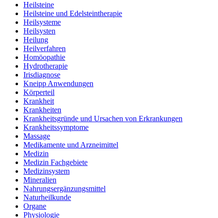
Heilsteine
Heilsteine und Edelsteintherapie
Heilsysteme
Heilsysten
Heilung
Heilverfahren
Homöopathie
Hydrotherapie
Irisdiagnose
Kneipp Anwendungen
Körperteil
Krankheit
Krankheiten
Krankheitsgründe und Ursachen von Erkrankungen
Krankheitssymptome
Massage
Medikamente und Arzneimittel
Medizin
Medizin Fachgebiete
Medizinsystem
Mineralien
Nahrungsergänzungsmittel
Naturheilkunde
Organe
Physiologie