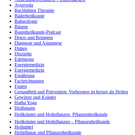
Ayurveda
Bachblüten Therapie
Bäderheilkunde
Balneologie
Bäume
Baumheilkunde-Podcast
Detox und Reinigen
Diagnose und Anamnese
Diäten
Disziplin
Edelsteine
Energiemedizin
Energiemedizin
Ernährung
Fachrichtungen
Fasten
Gesundheit und Prävention: Vorbeugen ist besser als Heilen
Gewürze und Kräuter
Hatha Yoga
Heilbäume
Heilkräuter und Heilpflanzen  Pflanzenheilkunde
Heilkräuter und Heilpflanzen – Pflanzenheilkunde
Heilmittel
Heilpflanze und Pflanzenheilkunde