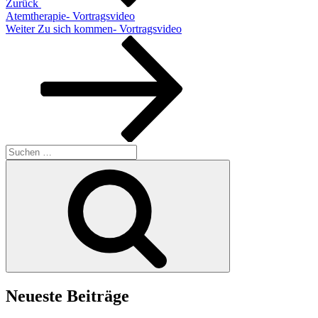
Zurück
Atemtherapie- Vortragsvideo
Nächster
Weiter
Zu sich kommen- Vortragsvideo
Beitrag
Suchen
nach:
Suchen
Neueste Beiträge