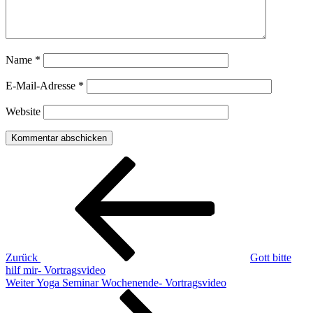
Name
*
E-Mail-Adresse
*
Website
Beitragsnavigation
Vorheriger
Beitrag
Zurück
Gott bitte
hilf mir- Vortragsvideo
Nächster
Weiter
Yoga Seminar Wochenende- Vortragsvideo
Beitrag