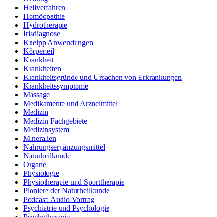
Heilverfahren
Homöopathie
Hydrotherapie
Irisdiagnose
Kneipp Anwendungen
Körperteil
Krankheit
Krankheiten
Krankheitsgründe und Ursachen von Erkrankungen
Krankheitssymptome
Massage
Medikamente und Arzneimittel
Medizin
Medizin Fachgebiete
Medizinsystem
Mineralien
Nahrungsergänzungsmittel
Naturheilkunde
Organe
Physiologie
Physiotherapie und Sporttherapie
Pioniere der Naturheilkunde
Podcast: Audio Vortrag
Psychiatrie und Psychologie
Psychotherapie