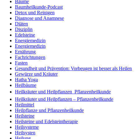
Bäume
Baumheilkunde-Podcast
Detox und Reinigen
Diagnose und Anamnese
Diäten
Disziplin
Edelsteine
Energiemedizin
Energiemedizin
Ernährung
Fachrichtungen
Fasten
Gesundheit und Prävention: Vorbeugen ist besser als Heilen
Gewürze und Kräuter
Hatha Yoga
Heilbäume
Heilkräuter und Heilpflanzen  Pflanzenheilkunde
Heilkräuter und Heilpflanzen – Pflanzenheilkunde
Heilmittel
Heilpflanze und Pflanzenheilkunde
Heilsteine
Heilsteine und Edelsteintherapie
Heilsysteme
Heilsysten
Heilung