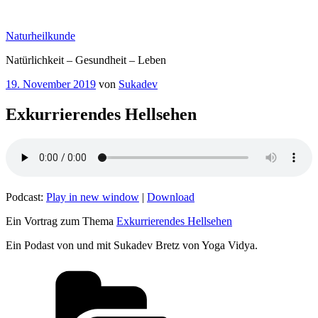
Zum
Inhalt
Naturheilkunde
springen
Natürlichkeit – Gesundheit – Leben
Veröffentlicht
19. November 2019
von
Sukadev
am
Exkurrierendes Hellsehen
Podcast:
Play in new window
|
Download
Ein Vortrag zum Thema
Exkurrierendes Hellsehen
Ein Podast von und mit Sukadev Bretz von Yoga Vidya.
Kategorien