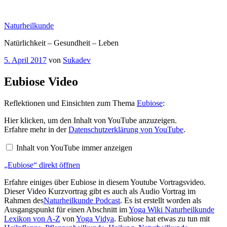
Zum
Inhalt
Naturheilkunde
springen
Natürlichkeit – Gesundheit – Leben
Veröffentlicht
5. April 2017
von
Sukadev
am
Eubiose Video
Reflektionen und Einsichten zum Thema
Eubiose
:
„Eubiose“
Hier klicken, um den Inhalt von YouTube anzuzeigen.
von
Erfahre mehr in der
Datenschutzerklärung von YouTube
.
YouTube
anzeigen
Inhalt von YouTube immer anzeigen
„Eubiose“ direkt öffnen
Erfahre einiges über Eubiose in diesem Youtube Vortragsvideo.
Dieser Video Kurzvortrag gibt es auch als Audio Vortrag im
Rahmen des
Naturheilkunde Podcast
. Es ist erstellt worden als
Ausgangspunkt für einen Abschnitt im
Yoga Wiki Naturheilkunde
Lexikon von A-Z
von
Yoga Vidya
. Eubiose hat etwas zu tun mit