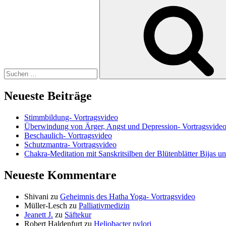
Suchen
nach:
Neueste Beiträge
Stimmbildung- Vortragsvideo
Überwindung von Ärger, Angst und Depression- Vortragsvide
Beschaulich- Vortragsvideo
Schutzmantra- Vortragsvideo
Chakra-Meditation mit Sanskritsilben der Blütenblätter Bijas u
Neueste Kommentare
Shivani
zu
Geheimnis des Hatha Yoga- Vortragsvideo
Müller-Lesch
zu
Palliativmedizin
Jeanett J.
zu
Säftekur
Robert Haldenfurt
zu
Heliobacter pylori