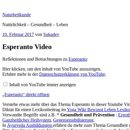
Zum
Inhalt
Naturheilkunde
springen
Natürlichkeit – Gesundheit – Leben
Veröffentlicht
10. Februar 2017
von
Sukadev
am
Esperanto Video
Reflektionen und Betrachtungen zu
Esperanto
:
„Esperanto“
Hier klicken, um den Inhalt von YouTube anzuzeigen.
von
Erfahre mehr in der
Datenschutzerklärung von YouTube
.
YouTube
anzeigen
Inhalt von YouTube immer anzeigen
„Esperanto“ direkt öffnen
Verstehe etwas mehr über das Thema Esperanto in dieser Youtube V
Diktat für einen Lexikonbeitrag im
Yoga Wiki Bewusst Leben Lexik
Verwandte Begriffe sind z.B. *
Gesundheit und Prävention
:
Ergoth
Ganzheitliches Heilsystem
,
Gegensensibilisierung
.
In
Ayurveda Ausbildungen
erfährst du mehr zum Thema Gesundheit un