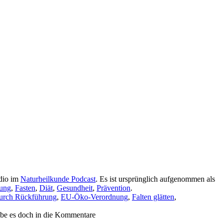
udio im
Naturheilkunde Podcast
. Es ist ursprünglich aufgenommen als
ung
,
Fasten
,
Diät
,
Gesundheit
,
Prävention
.
durch Rückführung
,
EU-Öko-Verordnung
,
Falten glätten
,
eibe es doch in die Kommentare