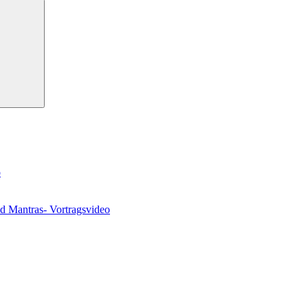
Suchen
o
nd Mantras- Vortragsvideo