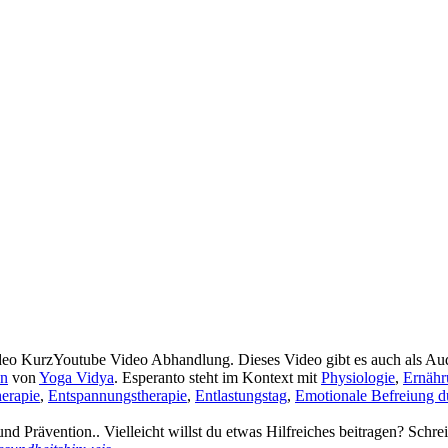
ideo KurzYoutube Video Abhandlung. Dieses Video gibt es auch als A
on
von
Yoga Vidya
. Esperanto steht im Kontext mit
Physiologie
,
Ernähr
erapie
,
Entspannungstherapie
,
Entlastungstag
,
Emotionale Befreiung 
d Prävention.. Vielleicht willst du etwas Hilfreiches beitragen? Schr