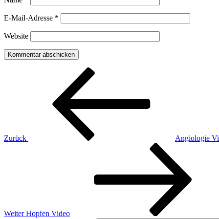
E-Mail-Adresse
*
Website
Beitragsnavigation
Vorheriger
Beitrag
Zurück
Angiologie V
Nächster
Beitrag
Weiter
Hopfen Video