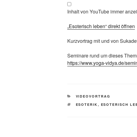
YouTube
anzeigen
Inhalt von YouTube immer anze
„Esoterisch leben“ direkt öffnen
Kurzvortrag mit und von Sukade
Seminare rund um dieses Thema 
https://www.yoga-vidya.de/semin
KATEGORIEN
VIDEOVORTRAG
SCHLAGWÖRTER
ESOTERIK
,
ESOTERISCH LE