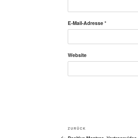
E-Mail-Adresse
*
Website
Beitragsnavigation
Vorheriger
ZURÜCK
Beitrag