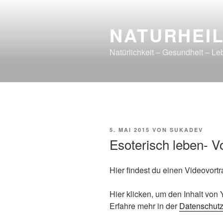
Zum
Inhalt
NATURHEI
springen
Natürlichkeit – Gesundheit – Le
VERÖFFENTLICHT
5. MAI 2015
VON
SUKADEV
AM
Esoterisch leben- V
Hier findest du einen Videovort
„Esoterisch
Hier klicken, um den Inhalt vo
leben“
Erfahre mehr in der
Datenschutz
von