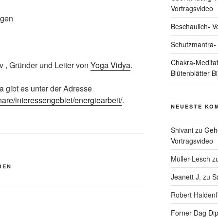
Vortragsvideo
igen
Beschaulich- V
Schutzmantra- 
Chakra-Meditati
v , Gründer und Leiter von
Yoga Vidya
.
Blütenblätter B
gibt es unter der Adresse
are/interessengebiet/energiearbeit/
.
NEUESTE KO
Shivani
zu
Geh
Vortragsvideo
Müller-Lesch
z
BEN
Jeanett J.
zu
S
Robert Haldenf
Forner Dag Dip