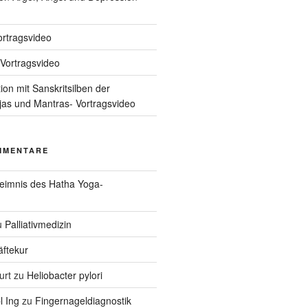
ortragsvideo
Vortragsvideo
on mit Sanskritsilben der
ijas und Mantras- Vortragsvideo
MMENTARE
eimnis des Hatha Yoga-
u
Palliativmedizin
äftekur
urt
zu
Heliobacter pylori
l Ing
zu
Fingernageldiagnostik