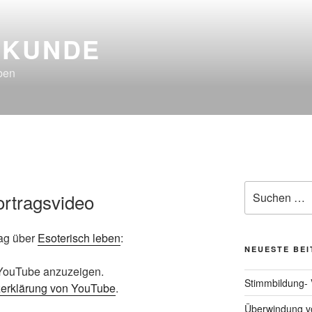
LKUNDE
ben
Suchen
ortragsvideo
nach:
rag über
Esoterisch leben
:
NEUESTE BE
n YouTube anzuzeigen.
Stimmbildung- 
erklärung von YouTube
.
Überwindung vo