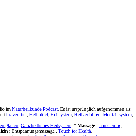
dio im
Naturheilkunde Podcast
. Es ist ursprünglich aufgenommen als
mit
Prävention
,
Heilmittel
,
Heilsystem
,
Heilverfahren
,
Medizinsystem
,
en glätten
,
Ganzheitliches Heilsystem
. *
Massage
:
Tonisierung
,
dizin
: Entspannungsmassage ,
Touch for Health
,