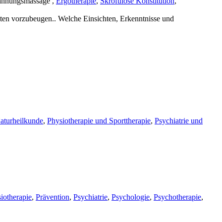
pannungsmassage ,
Ergotherapie
,
Skrofulöse Konstitution
,
iten vorzubeugen.. Welche Einsichten, Erkenntnisse und
aturheilkunde
,
Physiotherapie und Sporttherapie
,
Psychiatrie und
iotherapie
,
Prävention
,
Psychiatrie
,
Psychologie
,
Psychotherapie
,