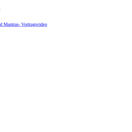
o
nd Mantras- Vortragsvideo