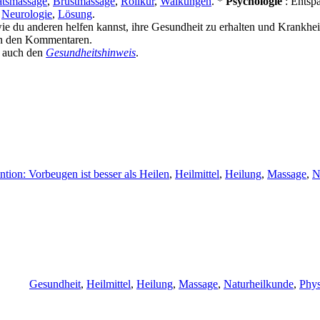
tätsmassage
,
Brustmassage
,
Rollkur
,
Walkungen
. *
Psychologie
: Ents
,
Neurologie
,
Lösung
.
wie du anderen helfen kannst, ihre Gesundheit zu erhalten und Krankhe
in den Kommentaren.
n auch den
Gesundheitshinweis
.
tion: Vorbeugen ist besser als Heilen
,
Heilmittel
,
Heilung
,
Massage
,
N
Schlagwörter
Gesundheit
,
Heilmittel
,
Heilung
,
Massage
,
Naturheilkunde
,
Phys