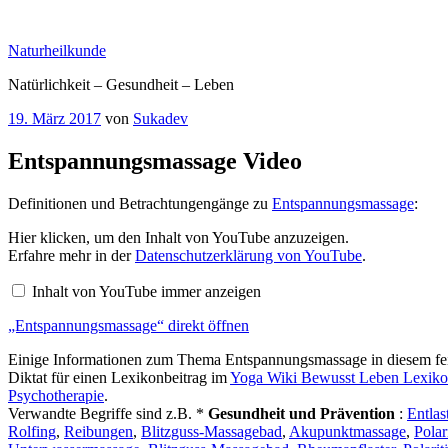
Zum
Inhalt
Naturheilkunde
springen
Natürlichkeit – Gesundheit – Leben
Veröffentlicht
19. März 2017
von
Sukadev
am
Entspannungsmassage Video
Definitionen und Betrachtungengänge zu
Entspannungsmassage
:
„Entspannungsmassage“
Hier klicken, um den Inhalt von YouTube anzuzeigen.
von
Erfahre mehr in der
Datenschutzerklärung von YouTube
.
YouTube
anzeigen
Inhalt von YouTube immer anzeigen
„Entspannungsmassage“ direkt öffnen
Einige Informationen zum Thema Entspannungsmassage in diesem fein
Diktat für einen Lexikonbeitrag im
Yoga Wiki Bewusst Leben Lexik
Psychotherapie
.
Verwandte Begriffe sind z.B. *
Gesundheit und Prävention
:
Entlas
Rolfing
,
Reibungen
,
Blitzguss-Massagebad
,
Akupunktmassage
,
Polar