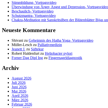
Stimmbildung- Vortragsvideo
Überwindung von Ärger, Angst und Depression- Vortragsvide
Beschaulich- Vortragsvideo
Schutzmantra- Vortragsvideo
Chakra-Meditation mit Sanskritsilben der Blütenblätter Bijas u
Neueste Kommentare
Shivani
zu
Geheimnis des Hatha Yoga- Vortragsvideo
Müller-Lesch
zu
Palliativmedizin
Jeanett J.
zu
Säftekur
Robert Haldenfurt
zu
Heliobacter pylori
Forner Dag Dipl Ing
zu
Fingernageldiagnostik
Archiv
August 2026
Juli 2026
Juni 2026
Mai 2026
April 2026
März 2026
Februar 2026