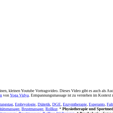
en, kleinen Youtube Vortragsvideo. Dieses Video gibt es auch als Au
on
von
Yoga Vidya
. Entspannungsmassage ist zu verstehen im Kontext 
tungstag
,
Embryologie
,
Diätetik
,
DGE
,
Enzymtherapie
,
Esperanto
,
Falt
itätsmassage
,
Brustmassage
,
Rollkur
. *
Physiotherapie und Sportme