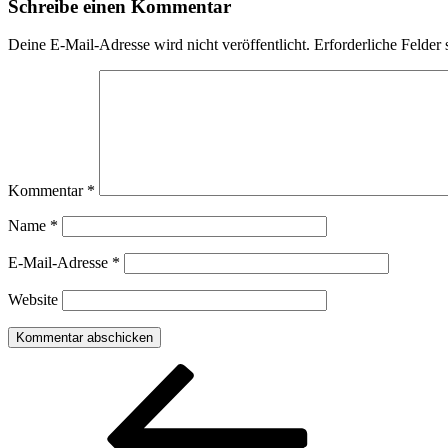
Schreibe einen Kommentar
Deine E-Mail-Adresse wird nicht veröffentlicht.
Erforderliche Felder 
Kommentar
*
Name
*
E-Mail-Adresse
*
Website
Beitragsnavigation
Vorheriger
Beitrag