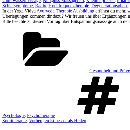
Unterwassermassage
,
Blitzguss-Massagebad
,
Rheumapflaster
,
Polari
Schlafsymptome
,
Radix
,
Hochfrequenztherapie
,
Degenerationsphase
In der Yoga Vidya
Ayurveda Therapie Ausbildung
erfährst du mehr, 
Überlegungen kommen dir dazu? Wir freuen uns über Ergänzungen 
Bitte beachte zu diesem Vortrag über Entspannungsmassage auch de
Kategorien
Gesundheit und Präven
Psychologie
,
Psychotherapie
Sporttherapie
,
Vorbeugen ist besser als Heilen