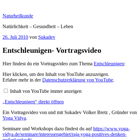
Zum
Inhalt
Naturheilkunde
springen
Natürlichkeit – Gesundheit – Leben
Veröffentlicht
26. Juli 2010
von
Sukadev
am
Entschleunigen- Vortragsvideo
Hier findest du ein Vortragsvideo zum Thema
Entschleunigen
:
„Entschleunigen“
Hier klicken, um den Inhalt von YouTube anzuzeigen.
von
Erfahre mehr in der
Datenschutzerklärung von YouTube
.
YouTube
anzeigen
Inhalt von YouTube immer anzeigen
„Entschleunigen“ direkt öffnen
Ein Vortragsvideo von und mit Sukadev Volker Bretz , Gründer von
Yoga Vidya
.
Seminare und Workshops dazu findest du auf
https://www.yoga-
vidya.de/seminare/interessengebiet/raja-yoga-positives-denken-
gedankenkraft/
.