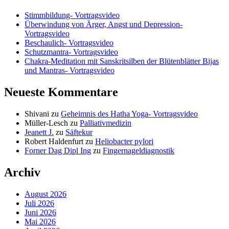
Stimmbildung- Vortragsvideo
Überwindung von Ärger, Angst und Depression-
Vortragsvideo
Beschaulich- Vortragsvideo
Schutzmantra- Vortragsvideo
Chakra-Meditation mit Sanskritsilben der Blütenblätter Bijas
und Mantras- Vortragsvideo
Neueste Kommentare
Shivani
zu
Geheimnis des Hatha Yoga- Vortragsvideo
Müller-Lesch
zu
Palliativmedizin
Jeanett J.
zu
Säftekur
Robert Haldenfurt
zu
Heliobacter pylori
Forner Dag Dipl Ing
zu
Fingernageldiagnostik
Archiv
August 2026
Juli 2026
Juni 2026
Mai 2026