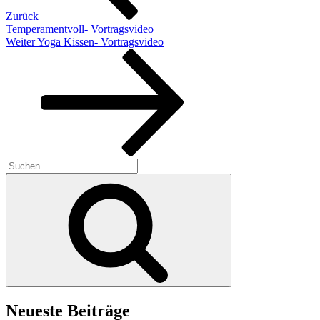
Zurück
Temperamentvoll- Vortragsvideo
Nächster
Weiter
Yoga Kissen- Vortragsvideo
Beitrag
Suchen
nach:
Suchen
Neueste Beiträge