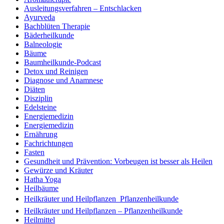
Ausleitungsverfahren – Entschlacken
Ayurveda
Bachblüten Therapie
Bäderheilkunde
Balneologie
Bäume
Baumheilkunde-Podcast
Detox und Reinigen
Diagnose und Anamnese
Diäten
Disziplin
Edelsteine
Energiemedizin
Energiemedizin
Ernährung
Fachrichtungen
Fasten
Gesundheit und Prävention: Vorbeugen ist besser als Heilen
Gewürze und Kräuter
Hatha Yoga
Heilbäume
Heilkräuter und Heilpflanzen  Pflanzenheilkunde
Heilkräuter und Heilpflanzen – Pflanzenheilkunde
Heilmittel