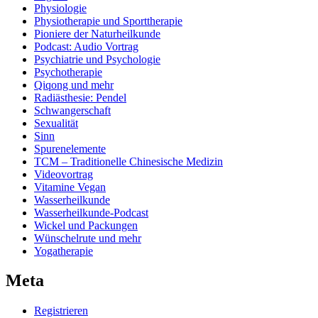
Physiologie
Physiotherapie und Sporttherapie
Pioniere der Naturheilkunde
Podcast: Audio Vortrag
Psychiatrie und Psychologie
Psychotherapie
Qiqong und mehr
Radiästhesie: Pendel
Schwangerschaft
Sexualität
Sinn
Spurenelemente
TCM – Traditionelle Chinesische Medizin
Videovortrag
Vitamine Vegan
Wasserheilkunde
Wasserheilkunde-Podcast
Wickel und Packungen
Wünschelrute und mehr
Yogatherapie
Meta
Registrieren