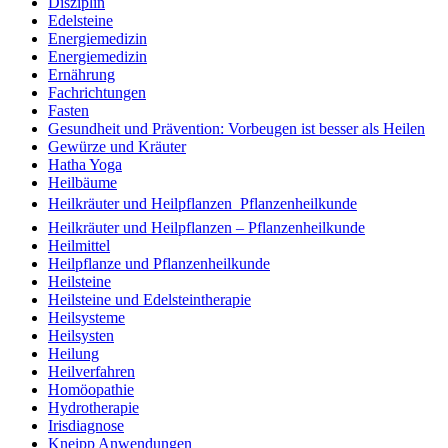
Disziplin
Edelsteine
Energiemedizin
Energiemedizin
Ernährung
Fachrichtungen
Fasten
Gesundheit und Prävention: Vorbeugen ist besser als Heilen
Gewürze und Kräuter
Hatha Yoga
Heilbäume
Heilkräuter und Heilpflanzen  Pflanzenheilkunde
Heilkräuter und Heilpflanzen – Pflanzenheilkunde
Heilmittel
Heilpflanze und Pflanzenheilkunde
Heilsteine
Heilsteine und Edelsteintherapie
Heilsysteme
Heilsysten
Heilung
Heilverfahren
Homöopathie
Hydrotherapie
Irisdiagnose
Kneipp Anwendungen