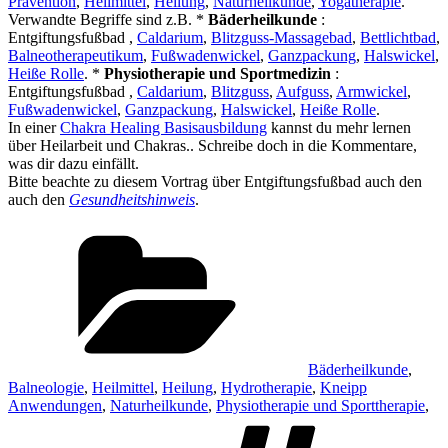
Prävention
,
Heilmittel
,
Heilung
,
Naturheilkunde
,
Yogatherapie
.
Verwandte Begriffe sind z.B. *
Bäderheilkunde
:
Entgiftungsfußbad ,
Caldarium
,
Blitzguss-Massagebad
,
Bettlichtbad
,
Balneotherapeutikum
,
Fußwadenwickel
,
Ganzpackung
,
Halswickel
,
Heiße Rolle
. *
Physiotherapie und Sportmedizin
:
Entgiftungsfußbad ,
Caldarium
,
Blitzguss
,
Aufguss
,
Armwickel
,
Fußwadenwickel
,
Ganzpackung
,
Halswickel
,
Heiße Rolle
.
In einer
Chakra Healing Basisausbildung
kannst du mehr lernen
über Heilarbeit und Chakras.. Schreibe doch in die Kommentare,
was dir dazu einfällt.
Bitte beachte zu diesem Vortrag über Entgiftungsfußbad auch den
auch den
Gesundheitshinweis
.
Kategorien
Bäderheilkunde
,
Balneologie
,
Heilmittel
,
Heilung
,
Hydrotherapie
,
Kneipp
Anwendungen
,
Naturheilkunde
,
Physiotherapie und Sporttherapie
,
Schl