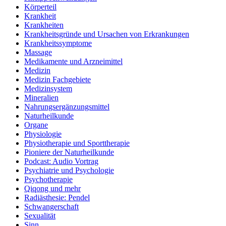
Körperteil
Krankheit
Krankheiten
Krankheitsgründe und Ursachen von Erkrankungen
Krankheitssymptome
Massage
Medikamente und Arzneimittel
Medizin
Medizin Fachgebiete
Medizinsystem
Mineralien
Nahrungsergänzungsmittel
Naturheilkunde
Organe
Physiologie
Physiotherapie und Sporttherapie
Pioniere der Naturheilkunde
Podcast: Audio Vortrag
Psychiatrie und Psychologie
Psychotherapie
Qiqong und mehr
Radiästhesie: Pendel
Schwangerschaft
Sexualität
Sinn