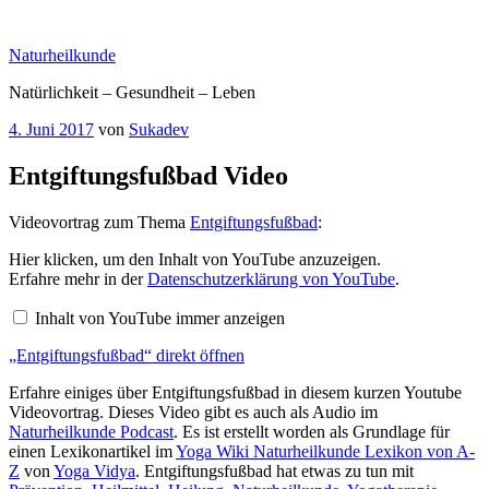
Zum
Inhalt
Naturheilkunde
springen
Natürlichkeit – Gesundheit – Leben
Veröffentlicht
4. Juni 2017
von
Sukadev
am
Entgiftungsfußbad Video
Videovortrag zum Thema
Entgiftungsfußbad
:
„Entgiftungsfußbad“
Hier klicken, um den Inhalt von YouTube anzuzeigen.
von
Erfahre mehr in der
Datenschutzerklärung von YouTube
.
YouTube
anzeigen
Inhalt von YouTube immer anzeigen
„Entgiftungsfußbad“ direkt öffnen
Erfahre einiges über Entgiftungsfußbad in diesem kurzen Youtube
Videovortrag. Dieses Video gibt es auch als Audio im
Naturheilkunde Podcast
. Es ist erstellt worden als Grundlage für
einen Lexikonartikel im
Yoga Wiki Naturheilkunde Lexikon von A-
Z
von
Yoga Vidya
. Entgiftungsfußbad hat etwas zu tun mit