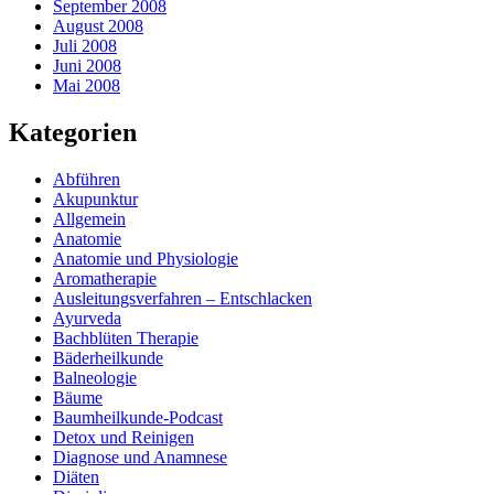
September 2008
August 2008
Juli 2008
Juni 2008
Mai 2008
Kategorien
Abführen
Akupunktur
Allgemein
Anatomie
Anatomie und Physiologie
Aromatherapie
Ausleitungsverfahren – Entschlacken
Ayurveda
Bachblüten Therapie
Bäderheilkunde
Balneologie
Bäume
Baumheilkunde-Podcast
Detox und Reinigen
Diagnose und Anamnese
Diäten