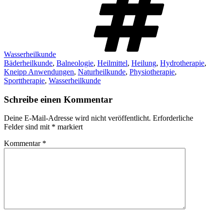
Wasserheilkunde
Bäderheilkunde
,
Balneologie
,
Heilmittel
,
Heilung
,
Hydrotherapie
,
Kneipp Anwendungen
,
Naturheilkunde
,
Physiotherapie
,
Sporttherapie
,
Wasserheilkunde
Schreibe einen Kommentar
Deine E-Mail-Adresse wird nicht veröffentlicht.
Erforderliche
Felder sind mit
*
markiert
Kommentar
*