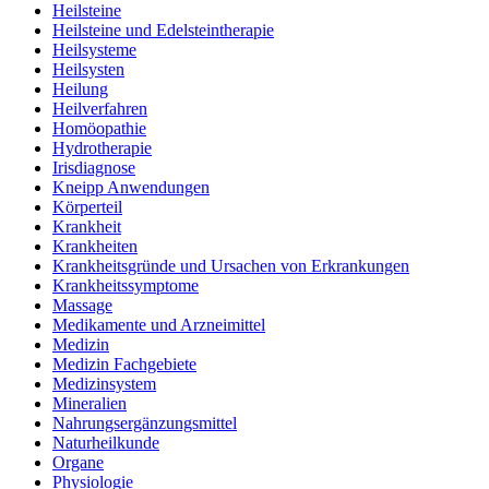
Heilsteine
Heilsteine und Edelsteintherapie
Heilsysteme
Heilsysten
Heilung
Heilverfahren
Homöopathie
Hydrotherapie
Irisdiagnose
Kneipp Anwendungen
Körperteil
Krankheit
Krankheiten
Krankheitsgründe und Ursachen von Erkrankungen
Krankheitssymptome
Massage
Medikamente und Arzneimittel
Medizin
Medizin Fachgebiete
Medizinsystem
Mineralien
Nahrungsergänzungsmittel
Naturheilkunde
Organe
Physiologie