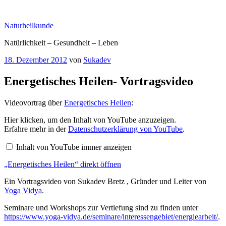
Zum
Inhalt
Naturheilkunde
springen
Natürlichkeit – Gesundheit – Leben
Veröffentlicht
18. Dezember 2012
von
Sukadev
am
Energetisches Heilen- Vortragsvideo
Videovortrag über
Energetisches Heilen
:
„Energetisches
Hier klicken, um den Inhalt von YouTube anzuzeigen.
Heilen“
Erfahre mehr in der
Datenschutzerklärung von YouTube
.
von
YouTube
Inhalt von YouTube immer anzeigen
anzeigen
„Energetisches Heilen“ direkt öffnen
Ein Vortragsvideo von Sukadev Bretz , Gründer und Leiter von
Yoga Vidya
.
Seminare und Workshops zur Vertiefung sind zu finden unter
https://www.yoga-vidya.de/seminare/interessengebiet/energiearbeit/
.