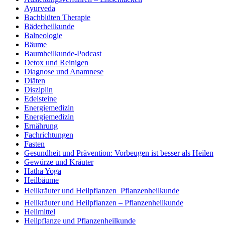
Ayurveda
Bachblüten Therapie
Bäderheilkunde
Balneologie
Bäume
Baumheilkunde-Podcast
Detox und Reinigen
Diagnose und Anamnese
Diäten
Disziplin
Edelsteine
Energiemedizin
Energiemedizin
Ernährung
Fachrichtungen
Fasten
Gesundheit und Prävention: Vorbeugen ist besser als Heilen
Gewürze und Kräuter
Hatha Yoga
Heilbäume
Heilkräuter und Heilpflanzen  Pflanzenheilkunde
Heilkräuter und Heilpflanzen – Pflanzenheilkunde
Heilmittel
Heilpflanze und Pflanzenheilkunde