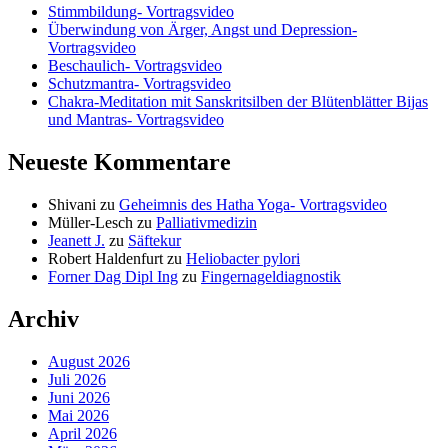
Stimmbildung- Vortragsvideo
Überwindung von Ärger, Angst und Depression-
Vortragsvideo
Beschaulich- Vortragsvideo
Schutzmantra- Vortragsvideo
Chakra-Meditation mit Sanskritsilben der Blütenblätter Bijas
und Mantras- Vortragsvideo
Neueste Kommentare
Shivani
zu
Geheimnis des Hatha Yoga- Vortragsvideo
Müller-Lesch
zu
Palliativmedizin
Jeanett J.
zu
Säftekur
Robert Haldenfurt
zu
Heliobacter pylori
Forner Dag Dipl Ing
zu
Fingernageldiagnostik
Archiv
August 2026
Juli 2026
Juni 2026
Mai 2026
April 2026