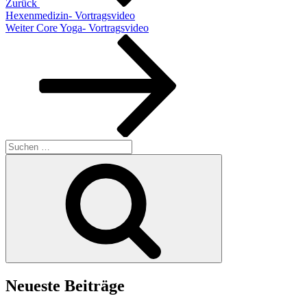
Zurück
Hexenmedizin- Vortragsvideo
Nächster
Weiter
Core Yoga- Vortragsvideo
Beitrag
Suchen
nach:
Suchen
Neueste Beiträge