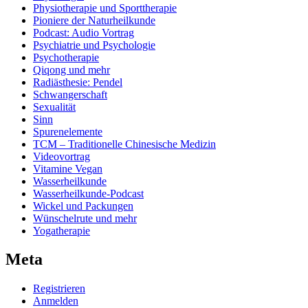
Physiotherapie und Sporttherapie
Pioniere der Naturheilkunde
Podcast: Audio Vortrag
Psychiatrie und Psychologie
Psychotherapie
Qiqong und mehr
Radiästhesie: Pendel
Schwangerschaft
Sexualität
Sinn
Spurenelemente
TCM – Traditionelle Chinesische Medizin
Videovortrag
Vitamine Vegan
Wasserheilkunde
Wasserheilkunde-Podcast
Wickel und Packungen
Wünschelrute und mehr
Yogatherapie
Meta
Registrieren
Anmelden