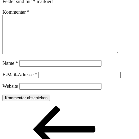
Felder sind mit
*
markiert
Kommentar
*
Name
*
E-Mail-Adresse
*
Website
Beitragsnavigation
Vorheriger
Beitrag