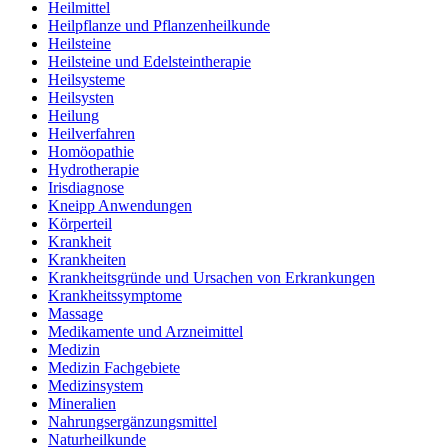
Heilmittel
Heilpflanze und Pflanzenheilkunde
Heilsteine
Heilsteine und Edelsteintherapie
Heilsysteme
Heilsysten
Heilung
Heilverfahren
Homöopathie
Hydrotherapie
Irisdiagnose
Kneipp Anwendungen
Körperteil
Krankheit
Krankheiten
Krankheitsgründe und Ursachen von Erkrankungen
Krankheitssymptome
Massage
Medikamente und Arzneimittel
Medizin
Medizin Fachgebiete
Medizinsystem
Mineralien
Nahrungsergänzungsmittel
Naturheilkunde