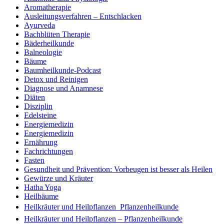
Aromatherapie
Ausleitungsverfahren – Entschlacken
Ayurveda
Bachblüten Therapie
Bäderheilkunde
Balneologie
Bäume
Baumheilkunde-Podcast
Detox und Reinigen
Diagnose und Anamnese
Diäten
Disziplin
Edelsteine
Energiemedizin
Energiemedizin
Ernährung
Fachrichtungen
Fasten
Gesundheit und Prävention: Vorbeugen ist besser als Heilen
Gewürze und Kräuter
Hatha Yoga
Heilbäume
Heilkräuter und Heilpflanzen  Pflanzenheilkunde
Heilkräuter und Heilpflanzen – Pflanzenheilkunde