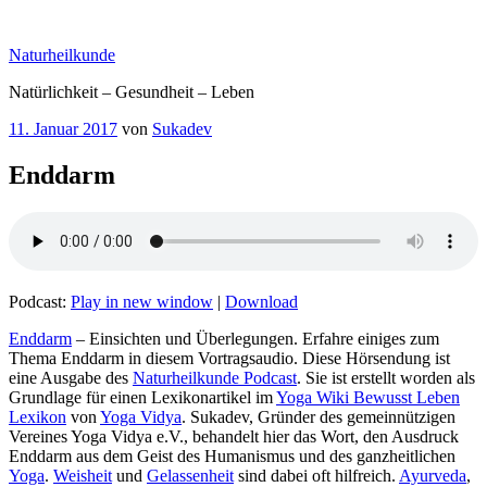
Zum
Inhalt
Naturheilkunde
springen
Natürlichkeit – Gesundheit – Leben
Veröffentlicht
11. Januar 2017
von
Sukadev
am
Enddarm
Podcast:
Play in new window
|
Download
– Einsichten und Überlegungen. Erfahre einiges zum
Thema Enddarm‏‎ in diesem Vortragsaudio. Diese Hörsendung ist
eine Ausgabe des
Naturheilkunde Podcast
. Sie ist erstellt worden als
Grundlage für einen Lexikonartikel im
Yoga Wiki Bewusst Leben
Lexikon
von
Yoga Vidya
. Sukadev, Gründer des gemeinnützigen
Vereines Yoga Vidya e.V., behandelt hier das Wort, den Ausdruck
Enddarm‏‎ aus dem Geist des Humanismus und des ganzheitlichen
Yoga
.
Weisheit
und
Gelassenheit
sind dabei oft hilfreich.
Ayurveda
,