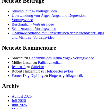
Neueste Beiträge
Stimmbildung- Vortragsvideo
Überwindung von Ärger, Angst und Depression-
Vortragsvideo
Beschaulich- Vortragsvideo
Schutzmantra- Vortragsvideo
Chakra-Meditation mit Sanskritsilben der Blütenblätter Bijas
und Mantras- Vortragsvideo
Neueste Kommentare
Shivani
zu
Geheimnis des Hatha Yoga- Vortragsvideo
Müller-Lesch
zu
Palliativmedizin
Jeanett J.
zu
Säftekur
Robert Haldenfurt
zu
Heliobacter pylori
Forner Dag Dipl Ing
zu
Fingernageldiagnostik
Archiv
August 2026
Juli 2026
Juni 2026