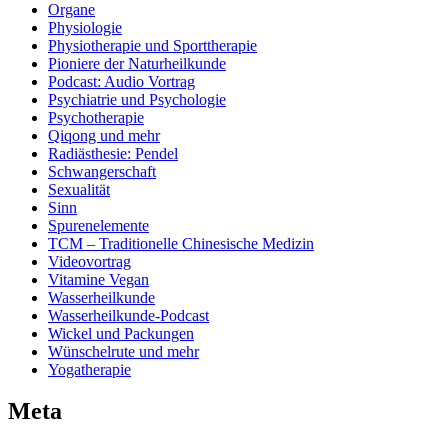
Organe
Physiologie
Physiotherapie und Sporttherapie
Pioniere der Naturheilkunde
Podcast: Audio Vortrag
Psychiatrie und Psychologie
Psychotherapie
Qiqong und mehr
Radiästhesie: Pendel
Schwangerschaft
Sexualität
Sinn
Spurenelemente
TCM – Traditionelle Chinesische Medizin
Videovortrag
Vitamine Vegan
Wasserheilkunde
Wasserheilkunde-Podcast
Wickel und Packungen
Wünschelrute und mehr
Yogatherapie
Meta