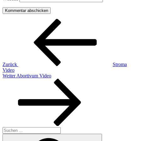
Beitragsnavigation
Vorheriger
Beitrag
Zurück
Stroma
Video
Nächster
Weiter
Abortivum Video
Beitrag
Suchen
nach:
Suchen