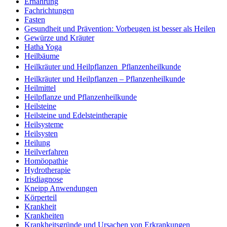
Ernährung
Fachrichtungen
Fasten
Gesundheit und Prävention: Vorbeugen ist besser als Heilen
Gewürze und Kräuter
Hatha Yoga
Heilbäume
Heilkräuter und Heilpflanzen  Pflanzenheilkunde
Heilkräuter und Heilpflanzen – Pflanzenheilkunde
Heilmittel
Heilpflanze und Pflanzenheilkunde
Heilsteine
Heilsteine und Edelsteintherapie
Heilsysteme
Heilsysten
Heilung
Heilverfahren
Homöopathie
Hydrotherapie
Irisdiagnose
Kneipp Anwendungen
Körperteil
Krankheit
Krankheiten
Krankheitsgründe und Ursachen von Erkrankungen