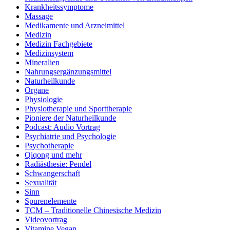
Krankheitssymptome
Massage
Medikamente und Arzneimittel
Medizin
Medizin Fachgebiete
Medizinsystem
Mineralien
Nahrungsergänzungsmittel
Naturheilkunde
Organe
Physiologie
Physiotherapie und Sporttherapie
Pioniere der Naturheilkunde
Podcast: Audio Vortrag
Psychiatrie und Psychologie
Psychotherapie
Qiqong und mehr
Radiästhesie: Pendel
Schwangerschaft
Sexualität
Sinn
Spurenelemente
TCM – Traditionelle Chinesische Medizin
Videovortrag
Vitamine Vegan