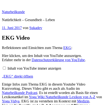
Zum
Inhalt
Naturheilkunde
springen
Natürlichkeit – Gesundheit – Leben
Veröffentlicht
11. Juni 2017
von
Sukadev
am
EKG Video
Reflektionen und Einsichten zum Thema
EKG
:
„EKG“
Hier klicken, um den Inhalt von YouTube anzuzeigen.
von
Erfahre mehr in der
Datenschutzerklärung von YouTube
.
YouTube
anzeigen
Inhalt von YouTube immer anzeigen
„EKG“ direkt öffnen
Einige Infos zum Thema EKG in diesem Youtube Video
Kurzvortrag. Dieses Video gibt es auch als Audio im
Naturheilkunde Podcast
. Es ist erstellt worden als Basis für einen
Lexikonartikel im
Yoga Wiki Naturheilkunde Lexikon von A-Z
von
Yoga Vidya
. EKG ist zu verstehen im Kontext mit
Medizin
.