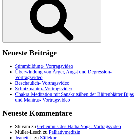
Neueste Beiträge
Stimmbildung- Vortragsvideo
Überwindung von Ärger, Angst und Depression-
Vortragsvideo
Beschaulich- Vortragsvideo
Schutzmantra- Vortragsvideo
Chakra-Meditation mit Sanskritsilben der Blütenblätter Bijas
und Mantras- Vortragsvideo
Neueste Kommentare
Shivani
zu
Geheimnis des Hatha Yoga- Vortragsvideo
Müller-Lesch
zu
Palliativmedizin
Jeanett J.
zu
Säftekur