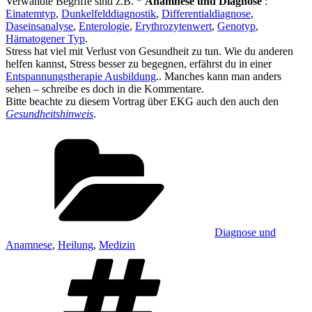
Verwandte Begriffe sind z.B. *
Anamnese und Diagnose
:
Einatemtyp
,
Dunkelfelddiagnostik
,
Differentialdiagnose
,
Daseinsanalyse
,
Enterologie
,
Erythrozytenwert
,
Genotyp
,
Hämatogener Typ
.
Stress hat viel mit Verlust von Gesundheit zu tun. Wie du anderen
helfen kannst, Stress besser zu begegnen, erfährst du in einer
Entspannungstherapie Ausbildung
.. Manches kann man anders
sehen – schreibe es doch in die Kommentare.
Bitte beachte zu diesem Vortrag über EKG auch den auch den
Gesundheitshinweis
.
Kategorien
Diagnose und
Anamnese
,
Heilung
,
Medizin
Schlagwörter