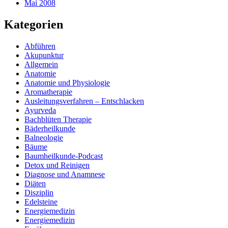
Mai 2008
Kategorien
Abführen
Akupunktur
Allgemein
Anatomie
Anatomie und Physiologie
Aromatherapie
Ausleitungsverfahren – Entschlacken
Ayurveda
Bachblüten Therapie
Bäderheilkunde
Balneologie
Bäume
Baumheilkunde-Podcast
Detox und Reinigen
Diagnose und Anamnese
Diäten
Disziplin
Edelsteine
Energiemedizin
Energiemedizin