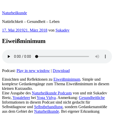
Zum
Inhalt
Naturheilkunde
springen
Natürlichkeit – Gesundheit – Leben
Veröffentlicht
17. Mai 2019
21. März 2018
von
Sukadev
am
Eiweißminimum
Podcast:
Play in new window
|
Download
Einsichten und Reflektionen zu
Eiweißminimum
. Simple und
komplexe Gedankengänge zum Thema Eiweißminimum in diesem
kleinen Kurzaudio.
Eine Ausgabe des
Naturheilkunde Podcasts
von und mit Sukadev
Bretz,
Yogalehrer
bei
Yoga Vidya
. Anmerkung:
Gesundheitliche
Informationen in diesem Podcast sind nicht gedacht für
Selbstdiagnose und
Selbstbehandlung
, sondern Gedankenanstöße
aus dem Gebiet der
Naturheilkunde
. Bei eigener Erkrankung