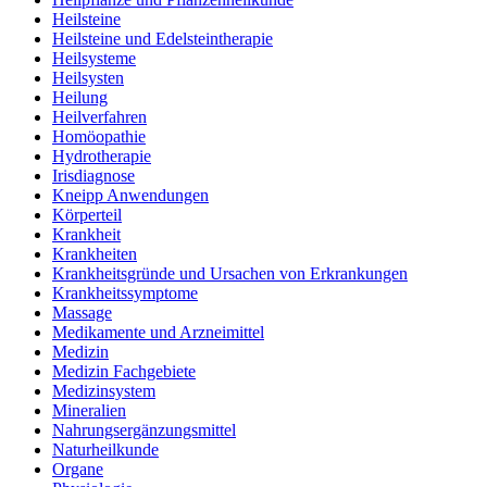
Heilsteine
Heilsteine und Edelsteintherapie
Heilsysteme
Heilsysten
Heilung
Heilverfahren
Homöopathie
Hydrotherapie
Irisdiagnose
Kneipp Anwendungen
Körperteil
Krankheit
Krankheiten
Krankheitsgründe und Ursachen von Erkrankungen
Krankheitssymptome
Massage
Medikamente und Arzneimittel
Medizin
Medizin Fachgebiete
Medizinsystem
Mineralien
Nahrungsergänzungsmittel
Naturheilkunde
Organe