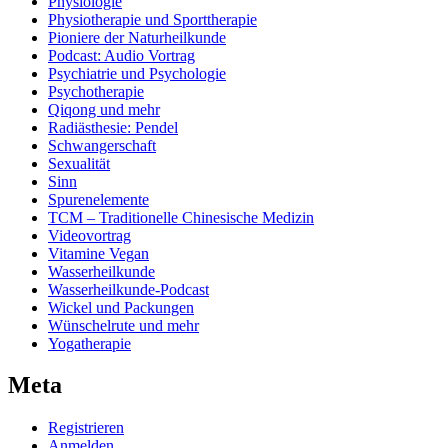
Physiologie
Physiotherapie und Sporttherapie
Pioniere der Naturheilkunde
Podcast: Audio Vortrag
Psychiatrie und Psychologie
Psychotherapie
Qiqong und mehr
Radiästhesie: Pendel
Schwangerschaft
Sexualität
Sinn
Spurenelemente
TCM – Traditionelle Chinesische Medizin
Videovortrag
Vitamine Vegan
Wasserheilkunde
Wasserheilkunde-Podcast
Wickel und Packungen
Wünschelrute und mehr
Yogatherapie
Meta
Registrieren
Anmelden