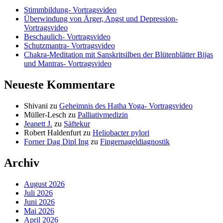
Stimmbildung- Vortragsvideo
Überwindung von Ärger, Angst und Depression-
Vortragsvideo
Beschaulich- Vortragsvideo
Schutzmantra- Vortragsvideo
Chakra-Meditation mit Sanskritsilben der Blütenblätter Bijas
und Mantras- Vortragsvideo
Neueste Kommentare
Shivani
zu
Geheimnis des Hatha Yoga- Vortragsvideo
Müller-Lesch
zu
Palliativmedizin
Jeanett J.
zu
Säftekur
Robert Haldenfurt
zu
Heliobacter pylori
Forner Dag Dipl Ing
zu
Fingernageldiagnostik
Archiv
August 2026
Juli 2026
Juni 2026
Mai 2026
April 2026