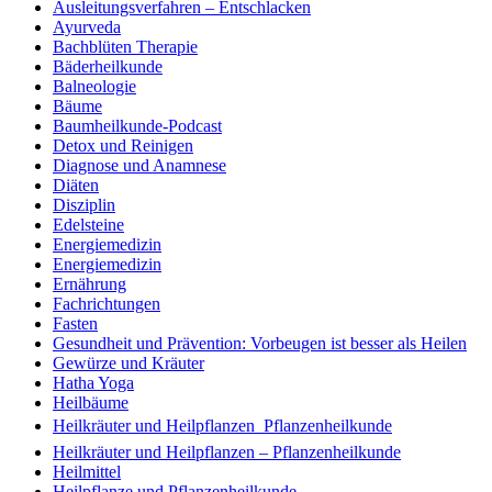
Ausleitungsverfahren – Entschlacken
Ayurveda
Bachblüten Therapie
Bäderheilkunde
Balneologie
Bäume
Baumheilkunde-Podcast
Detox und Reinigen
Diagnose und Anamnese
Diäten
Disziplin
Edelsteine
Energiemedizin
Energiemedizin
Ernährung
Fachrichtungen
Fasten
Gesundheit und Prävention: Vorbeugen ist besser als Heilen
Gewürze und Kräuter
Hatha Yoga
Heilbäume
Heilkräuter und Heilpflanzen  Pflanzenheilkunde
Heilkräuter und Heilpflanzen – Pflanzenheilkunde
Heilmittel
Heilpflanze und Pflanzenheilkunde